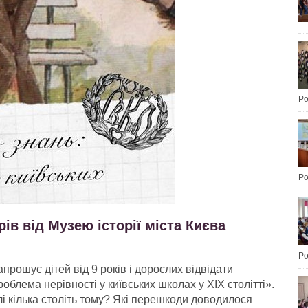
Po
Po
ів від Музею історії міста Києва
Po
апрошує дітей від 9 років і дорослих відвідати
облема нерівності у київських школах у ХІХ столітті».
лі кілька століть тому? Які перешкоди доводилося