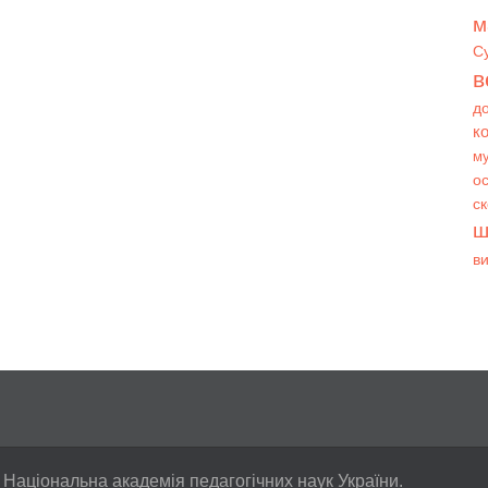
м
С
в
д
к
му
ос
с
ш
в
 Національна академія педагогічних наук України.