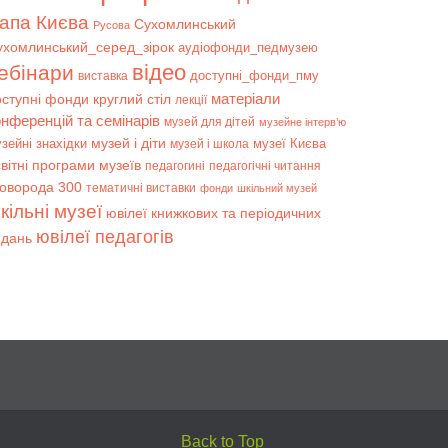
апа Києва
Сухомлинський
Русова
ухомлинський_серед_зірок
аудіофонди_педмузею
відео
ебінари
доступні_фонди_пму
виставка
матеріали
оступні фонди
круглий стіл
лекції
онференцій та семінарів
музей для дітей
музейне інтерв’ю
музей і діти
зейні знахідки
музеї Києва
музей і школа
вітні програми музеїв
педагогині
педагогічні читання
коворода 300
тематичні виставки
фонди
шкільний музей
кільні музеї
ювілеї книжкових та періодичних
ювілеї педагогів
идань
Back to Top