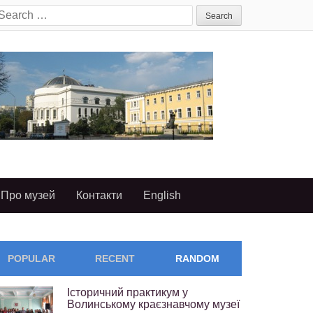
earch
or:
Про музей
Контакти
English
POPULAR
RECENT
RANDOM
Історичний практикум у
Волинському краєзнавчому музеї