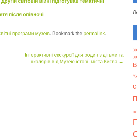
 Другій світовій війні підготував тематичні
Л
етя після опівночі
вітні програми музеїв
. Bookmark the
permalink
.
30
Інтерактивні екскурсії для родин з дітьми та
30
школярів від Музею історії міста Києва
→
В
м
с
п
пе
О