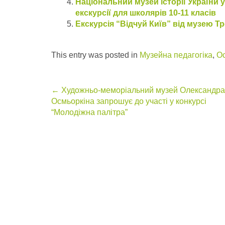
Національний музей історії України у
екскурсії для школярів 10-11 класів
Екскурсія “Відчуй Київ” від музею Тр
This entry was posted in
Музейна педагогіка
,
Ос
Post
←
Художньо-меморіальний музей Олександра
Осмьоркіна запрошує до участі у конкурсі
navigation
“Молодіжна палітра”