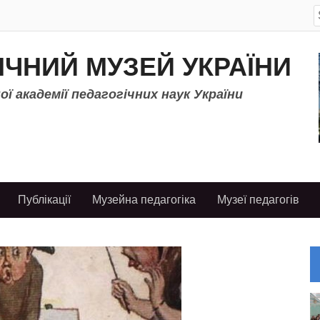
S
f
ІЧНИЙ МУЗЕЙ УКРАЇНИ
ї академії педагогічних наук України
Публікації
Музейна педагогіка
Музеї педагогів