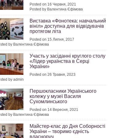
Posted on 16 Червня, 2021
Posted by Валентина Єфімова
Виставка «Фонотека: навчальний
вініл» доступна для відвідувачів
протягом літа
Posted on 15 Липня, 2017
sted by Валентина Єфімова
Участь у засіданні круглого столу
«Лідер українства в Серці
України»
Posted on 26 Травня, 2023
sted by admin
Першокласники Українського
колежу у музеї Василя
Сухомлинського
Posted on 14 Вересня, 2021
sted by Валентина Єфімова
Майстер-клас до Дня Соборності
України – творимо єдність
власноруч