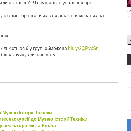
рали школярів? Як змінилося уявлення про
Po
е у формі ігор і творчих завдань, спрямованих на
оном
кількість осіб у групі обмежена
bit.ly/2QPyxSr
 іншу зручну для вас дату
 Музею Історії Техніки
а екскурсії до Музею Історії Техніки
узею історії міста Києва