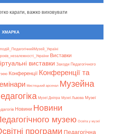
егко карати, важко виховувати
ХМАРКА
подій_ПедагогічнийМузей_Україні
Bиставки
років_незалежності_України
іртуальні виставки
Заходи Педагогічного
Конференції та
Конференції
узею
Музейна
емінари
Мистецький арсенал
едагогіка
Музеї
Музеї Дніпра
Музеї Львова
Новини
Новини
дагогів
Педагогічного музею
Освіта у музеї
світні програми
Педагогічна