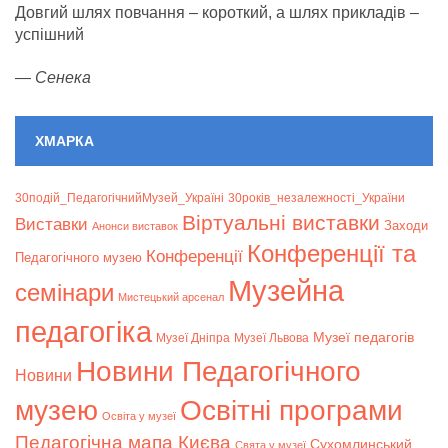
Довгий шлях повчання – короткий, а шлях прикладів –
успішний
—
Сенека
ХМАРКА
30подій_ПедагогічнийМузей_Україні
30років_незалежності_України
Віртуальні виставки
Bиставки
Заходи
Анонси виставок
Конференції та
Конференції
Педагогічного музею
Музейна
семінари
Мистецький арсенал
педагогіка
Музеї педагогів
Музеї Дніпра
Музеї Львова
Новини Педагогічного
Новини
музею
Освітні програми
Освіта у музеї
Педагогічна мапа Києва
Сухомлинський
Свята у музеї