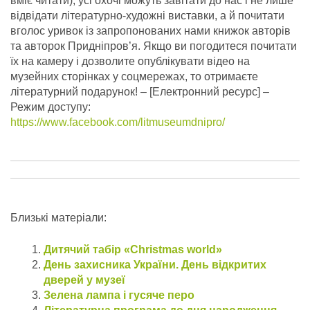
вміє читати); усі охочі можуть завітати до нас і не лише
відвідати літературно-художні виставки, а й почитати
вголос уривок із запропонованих нами книжок авторів
та авторок Придніпров’я. Якщо ви погодитеся почитати
їх на камеру і дозволите опублікувати відео на
музейних сторінках у соцмережах, то отримаєте
літературний подарунок!
– [Електронний ресурс] –
Режим доступу:
https://www.facebook.com/litmuseumdnipro/
Близькі матеріали:
Дитячий табір «Christmas world»
День захисника України. День відкритих
дверей у музеї
Зелена лампа і гусяче перо