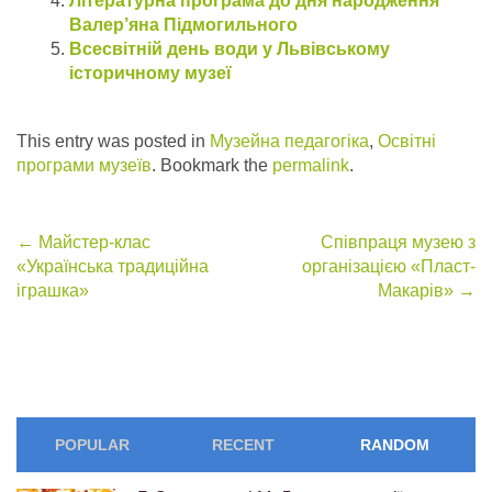
Літературна програма до дня народження
Валер’яна Підмогильного
Всесвітній день води у Львівському
історичному музеї
This entry was posted in
Музейна педагогіка
,
Освітні
програми музеїв
. Bookmark the
permalink
.
Post
←
Майстер-клас
Співпраця музею з
«Українська традиційна
організацією «Пласт-
navigation
іграшка»
Макарів»
→
POPULAR
RECENT
RANDOM