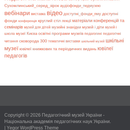
Сухомлинський_серед_зірок
аудіофонди_педмузею
відео
вебінари
доступні
доступні_фонди_пму
виставка
матеріали конференцій та
фонди
круглий стіл
лекції
конференція
семінарів
музей і діти
музейні знахідки
музей для дітей
музей і
музеї Києва
освітні програми музеїв
школа
педагогині
педагогічні
шкільні
сковорода 300
читання
тематичні виставки
шкільний музей
музеї
ювілеї
ювілеї книжкових та періодичних видань
педагогів
Copyright © 2026
Педагогічний музей України
-
Національна академія педагогічних наук України.
|
Yegor WordPress Theme