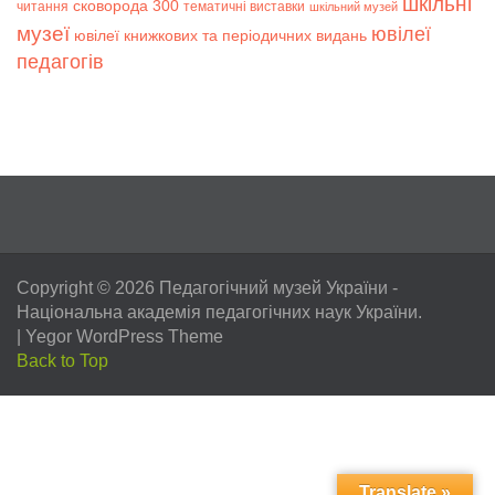
шкільні
сковорода 300
читання
тематичні виставки
шкільний музей
музеї
ювілеї
ювілеї книжкових та періодичних видань
педагогів
Copyright © 2026
Педагогічний музей України
-
Національна академія педагогічних наук України.
|
Yegor WordPress Theme
Back to Top
Translate »