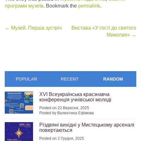
програми музеїв
. Bookmark the
permalink
.
Post
←
Музей. Перша зустріч
Вистава «У гості до святого
Миколая»
→
navigation
POPULAR
RECENT
RANDOM
ХVІ Всеукраїнська краєзнавча
конференція учнівської молоді
Posted on 22 Вересня, 2025
Posted by Валентина Єфімова
Різдвяні вихідні у Мистецькому арсеналі
повертаються
Posted on 2 Грудня, 2025