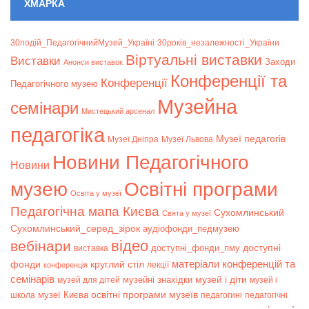
ХМАРКА
30подій_ПедагогічнийМузей_Україні
30років_незалежності_України
Віртуальні виставки
Bиставки
Заходи
Анонси виставок
Конференції та
Конференції
Педагогічного музею
Музейна
семінари
Мистецький арсенал
педагогіка
Музеї педагогів
Музеї Дніпра
Музеї Львова
Новини Педагогічного
Новини
музею
Освітні програми
Освіта у музеї
Педагогічна мапа Києва
Сухомлинський
Свята у музеї
Сухомлинський_серед_зірок
аудіофонди_педмузею
відео
вебінари
доступні
доступні_фонди_пму
виставка
матеріали конференцій та
фонди
круглий стіл
лекції
конференція
семінарів
музей і діти
музейні знахідки
музей для дітей
музей і
музеї Києва
освітні програми музеїв
школа
педагогині
педагогічні