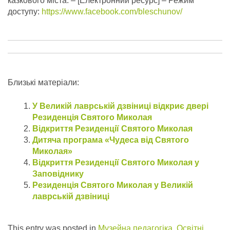
казкового міста.
– [Електронний ресурс] – Режим
доступу:
https://www.facebook.com/bleschunov/
Близькі матеріали:
У Великій лаврській дзвіниці відкриє двері
Резиденція Святого Миколая
Відкриття Резиденції Святого Миколая
Дитяча програма «Чудеса від Святого
Миколая»
Відкриття Резиденції Святого Миколая у
Заповіднику
Резиденція Святого Миколая у Великій
лаврській дзвіниці
This entry was posted in
Музейна педагогіка
,
Освітні