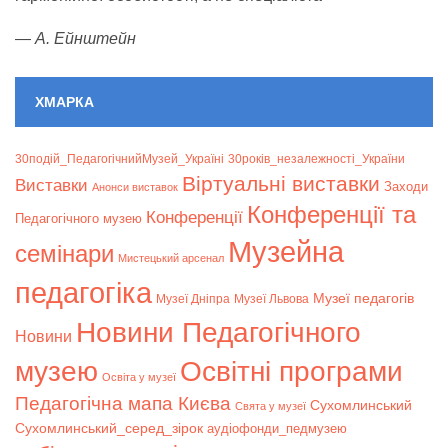
—
А. Ейнштейн
ХМАРКА
30подій_ПедагогічнийМузей_Україні
30років_незалежності_України
Віртуальні виставки
Bиставки
Заходи
Анонси виставок
Конференції та
Конференції
Педагогічного музею
Музейна
семінари
Мистецький арсенал
педагогіка
Музеї педагогів
Музеї Дніпра
Музеї Львова
Новини Педагогічного
Новини
музею
Освітні програми
Освіта у музеї
Педагогічна мапа Києва
Сухомлинський
Свята у музеї
Сухомлинський_серед_зірок
аудіофонди_педмузею