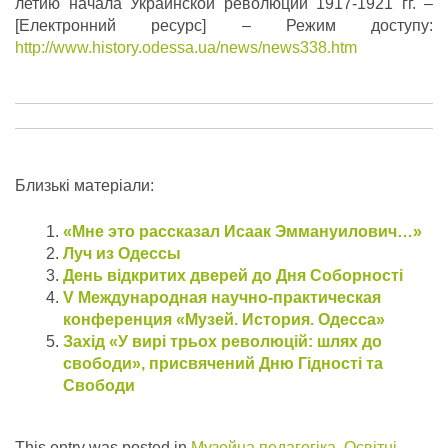
летию начала Украинской революции 1917-1921 гг. –
[Електронний ресурс] – Режим доступу:
http://www.history.odessa.ua/news/news338.htm
Близькі матеріали:
«Мне это рассказал Исаак Эммануилович…»
Луч из Одессы
День відкритих дверей до Дня Соборності
V Международная научно-практическая
конференция «Музей. История. Одесса»
Захід «У вирі трьох революцій: шлях до
свободи», присвячений Дню Гідності та
Свободи
This entry was posted in
Музейна педагогіка
,
Освітні