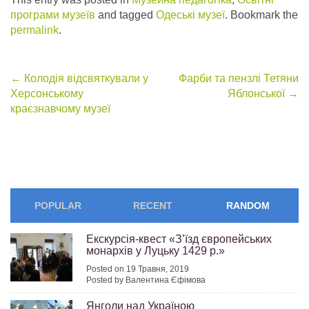
програми музеїв
and tagged
Одеські музеї
. Bookmark the
permalink
.
Post
←
Колодія відсвяткували у
Фарби та пензлі Тетяни
Херсонському
Яблонської
→
navigation
краєзнавчому музеї
POPULAR
RECENT
RANDOM
Екскурсія-квест «З’їзд європейських
монархів у Луцьку 1429 р.»
Posted on 19 Травня, 2019
Posted by Валентина Єфімова
Янголи над Україною