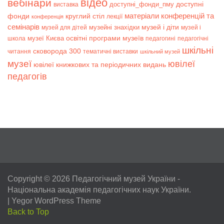
відео
вебінари
доступні
доступні_фонди_пму
виставка
матеріали конференцій та
фонди
круглий стіл
лекції
конференція
семінарів
музей і діти
музейні знахідки
музей для дітей
музей і
музеї Києва
освітні програми музеїв
школа
педагогині
педагогічні
шкільні
сковорода 300
читання
тематичні виставки
шкільний музей
музеї
ювілеї
ювілеї книжкових та періодичних видань
педагогів
Copyright © 2026
Педагогічний музей України
-
Національна академія педагогічних наук України.
|
Yegor WordPress Theme
Back to Top