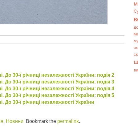
м
С
в
д
м
му
ос
с
ш
в
і. До 30-ї річниці незалежності України: подія 2
і. До 30-ї річниці незалежності України: подія 3
і. До 30-ї річниці незалежності України: подія 4
і. До 30-ї річниці незалежності України: подія 5
і. До 30-ї річниці незалежності України
ня
,
Новини
. Bookmark the
permalink
.