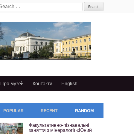
earch
or:
Про музей
Контакти
English
POPULAR
RECENT
RANDOM
Факультативно-пізнавальні
заняття з мінералогії «Юний