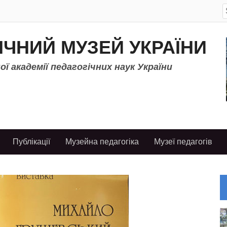
S
f
ІЧНИЙ МУЗЕЙ УКРАЇНИ
ї академії педагогічних наук України
Публікації
Музейна педагогіка
Музеї педагогів