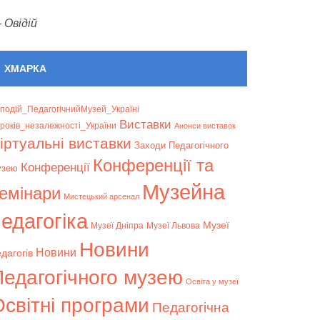
—
Овідій
ХМАРКА
подій_ПедагогічнийМузей_Україні
Bиставки
років_незалежності_України
Анонси виставок
іртуальні виставки
Заходи Педагогічного
Конференції та
Конференції
узею
Музейна
емінари
Мистецький арсенал
едагогіка
Музеї
Музеї Дніпра
Музеї Львова
Новини
Новини
дагогів
Педагогічного музею
Освіта у музеї
світні програми
Педагогічна