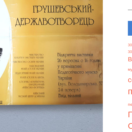
30
30
В
м
с
п
пе
О