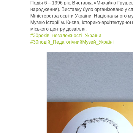
Подія 6 – 1996 рік. Виставка «Михайло Грушев
народження). Виставку було організовано у спі
Міністерства освіти України, Національного му
Музею історії м. Києва, Історико-архітектурно
міського центру дозвілля.
#30років_незалежності_України
#30подій_ПедагогічнийМузей_
Україні