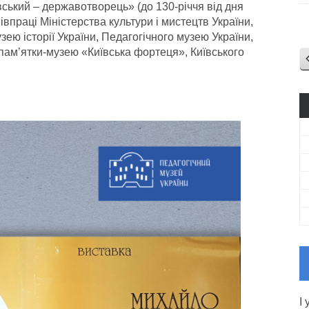
ський – державотворець» (до 130-річчя від дня
впраці Міністерства культури і мистецтв України,
зею історії України, Педагогічного музею України,
ї пам’ятки-музею «Київська фортеця», Київського
І