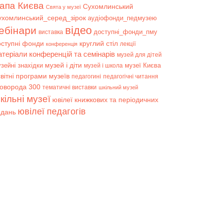
апа Києва
Сухомлинський
Свята у музеї
ухомлинський_серед_зірок
аудіофонди_педмузею
відео
ебінари
доступні_фонди_пму
виставка
оступні фонди
круглий стіл
лекції
конференція
атеріали конференцій та семінарів
музей для дітей
музей і діти
зейні знахідки
музеї Києва
музей і школа
вітні програми музеїв
педагогині
педагогічні читання
коворода 300
тематичні виставки
шкільний музей
кільні музеї
ювілеї книжкових та періодичних
ювілеї педагогів
идань