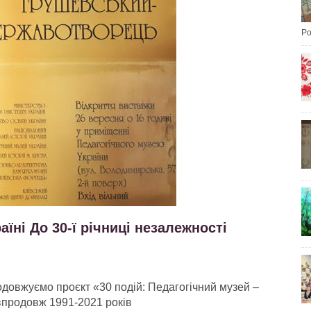
Po
аїні До 30-ї річниці незалежності
родовжуємо проєкт «30 подій: Педагогічний музей –
 впродовж 1991-2021 років