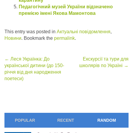
карантину
Педагогічний музей України відзначено
премією імені Якова Мамонтова
This entry was posted in
Актуальні повідомлення
,
Новини
. Bookmark the
permalink
.
Post
←
Леся Українка: До
Екскурсії та тури для
української дитини (до 150-
школярів по Україні
→
navigation
річчя від дня народження
поетеси)
POPULAR
RECENT
RANDOM