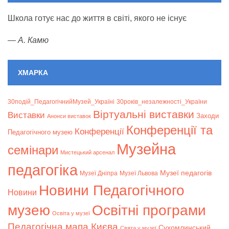
Школа готує нас до життя в світі, якого не існує
—
А. Камю
ХМАРКА
30подій_ПедагогічнийМузей_Україні
30років_незалежності_України
Віртуальні виставки
Bиставки
Заходи
Анонси виставок
Конференції та
Конференції
Педагогічного музею
Музейна
семінари
Мистецький арсенал
педагогіка
Музеї педагогів
Музеї Дніпра
Музеї Львова
Новини Педагогічного
Новини
музею
Освітні програми
Освіта у музеї
Педагогічна мапа Києва
Сухомлинський
Свята у музеї