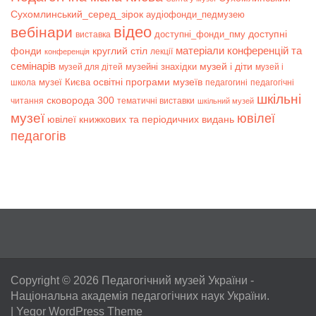
Сухомлинський_серед_зірок
аудіофонди_педмузею
відео
вебінари
доступні
доступні_фонди_пму
виставка
матеріали конференцій та
фонди
круглий стіл
лекції
конференція
семінарів
музей і діти
музейні знахідки
музей для дітей
музей і
музеї Києва
освітні програми музеїв
школа
педагогині
педагогічні
шкільні
сковорода 300
читання
тематичні виставки
шкільний музей
музеї
ювілеї
ювілеї книжкових та періодичних видань
педагогів
Copyright © 2026
Педагогічний музей України
-
Національна академія педагогічних наук України.
|
Yegor WordPress Theme