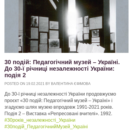
30 подій: Педагогічний музей – Україні.
До 30-ї річниці незалежності України:
подія 2
POSTED ON
19.02.2021
BY
ВАЛЕНТИНА ЄФІМОВА
До 30-ї річниці незалежності України продовжуємо
проєкт «30 подій: Педагогічний музей – Україні» і
згадуємо шлях музею впродовж 1991-2021 років.
Подія 2 – Виставка «Репресовані вчителі». 1992.
#30років_незалежності_України
#30подій_ПедагогічнийМузей_
Україні