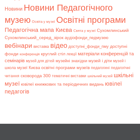
Новини Педагогічного
Новини
музею
Освітні програми
Освіта у музеї
Педагогічна мапа Києва
Сухомлинський
Свята у музеї
Сухомлинський_серед_зірок
аудіофонди_педмузею
відео
вебінари
доступні
доступні_фонди_пму
виставка
матеріали конференцій та
фонди
круглий стіл
лекції
конференція
семінарів
музей і діти
музейні знахідки
музей для дітей
музей і
музеї Києва
освітні програми музеїв
школа
педагогині
педагогічні
шкільні
сковорода 300
читання
тематичні виставки
шкільний музей
музеї
ювілеї
ювілеї книжкових та періодичних видань
педагогів