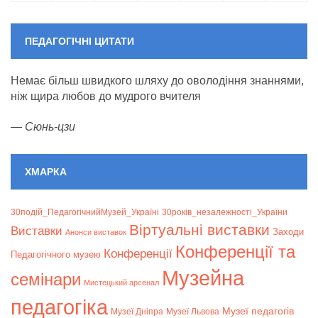
ПЕДАГОГІЧНІ ЦИТАТИ
Немає більш швидкого шляху до оволодіння знаннями,
ніж щира любов до мудрого вчителя
—
Сюнь-цзи
ХМАРКА
30подій_ПедагогічнийМузей_Україні
30років_незалежності_України
Віртуальні виставки
Bиставки
Заходи
Анонси виставок
Конференції та
Конференції
Педагогічного музею
Музейна
семінари
Мистецький арсенал
педагогіка
Музеї педагогів
Музеї Дніпра
Музеї Львова