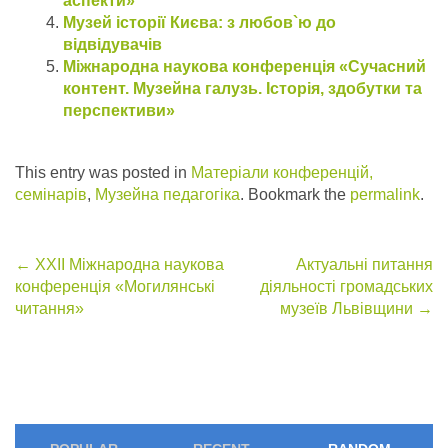
аспекти»
Музей історії Києва: з любов`ю до
відвідувачів
Міжнародна наукова конференція «Сучасний
контент. Музейна галузь. Історія, здобутки та
перспективи»
This entry was posted in
Матеріали конференцій,
семінарів
,
Музейна педагогіка
. Bookmark the
permalink
.
Post
←
ХХІІ Міжнародна наукова
Актуальні питання
конференція «Могилянські
діяльності громадських
navigation
читання»
музеїв Львівщини
→