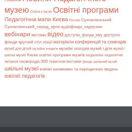
музею
Освітні програми
Освіта у музеї
Педагогічна мапа Києва
Сухомлинський
Русова
Сухомлинський_серед_зірок
аудіофонди_педмузею
відео
вебінари
доступні
доступні_фонди_пму
виставка
матеріали конференцій та семінарів
фонди
круглий стіл
лекції
музей і діти
музейні знахідки
музей для дітей
музей і
музейне інтерв’ю
музеї Києва
освітні програми музеїв
школа
педагогині
педагогічні
сковорода 300
читання
тематичні виставки
фонди
шкільний музей
шкільні музеї
ювілеї книжкових та періодичних видань
ювілеї педагогів