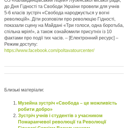
ОЗ «Калайдинцівський ліцей» Лубенської міської ради,
до Дня Гідності та Свободи України провели для учнів
5-6 класів зустріч «Свобода народжується у вогні
революцій». Діти розповіли про революцію Гідності,
показали сцену на Майдані «Три голоси, одна боротьба,
спільна мрія!», а також ознайомили присутніх із 10
фактами про події тих часів.
– [Електронний ресурс] –
Режим доступу:
https://www.facebook.com/poltavatourcenter/
Близькі матеріали:
Музейна зустріч «Свобода – це можливість
робити добро»
Зустріч учнів і студентів з учасником
Помаранчевої революції та Революції