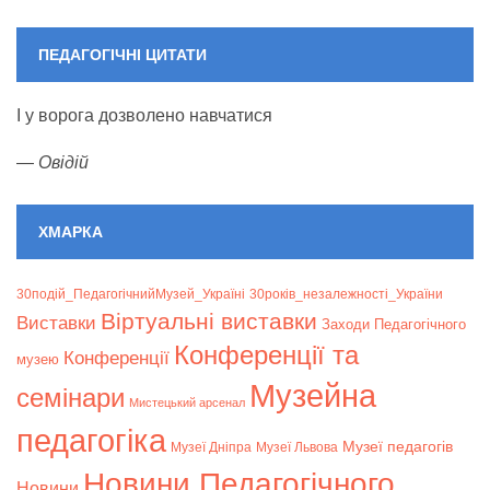
ПЕДАГОГІЧНІ ЦИТАТИ
І у ворога дозволено навчатися
—
Овідій
ХМАРКА
30подій_ПедагогічнийМузей_Україні
30років_незалежності_України
Віртуальні виставки
Bиставки
Заходи Педагогічного
Конференції та
Конференції
музею
Музейна
семінари
Мистецький арсенал
педагогіка
Музеї педагогів
Музеї Дніпра
Музеї Львова
Новини Педагогічного
Новини