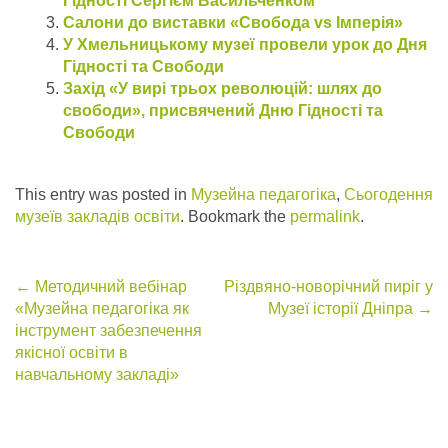
Гідності Сергієм Васильченком
Салони до виставки «Свобода vs Імперія»
У Хмельницькому музеї провели урок до Дня
Гідності та Свободи
Захід «У вирі трьох революцій: шлях до
свободи», присвячений Дню Гідності та
Свободи
This entry was posted in
Музейна педагогіка
,
Сьогодення
музеїв закладів освіти
. Bookmark the
permalink
.
Post
←
Методичний вебінар
Різдвяно-новорічний пиріг у
«Музейна педагогіка як
Музеї історії Дніпра
→
navigation
інструмент забезпечення
якісної освіти в
навчальному закладі»