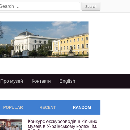
earch
or:
Про музей
Контакти
English
POPULAR
RECENT
RANDOM
Конкурс екскурсоводів шкільних
музеїв в Українському колежі ім.