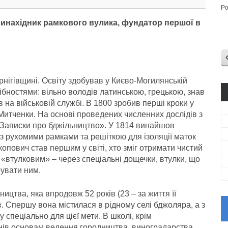
Po
 винахідник рамкового вулика, фундатор першої в
нігівщині. Освіту здобував у Києво-Могилянській
ібностями: вільно володів латинською, грецькою, знав
 на військовій службі. В 1800 зробив перші кроки у
 Митченки. На основі проведених численних дослідів з
 «Записки про бджільництво». У 1814 винайшов
 з рухомими рамками та решіткою для ізоляції маток
опович став першим у світі, хто зміг отримати чистий
к «втулковим» – через спеціальні дощечки, втулки, що
рувати ним.
цтва, яка впродовж 52 років (23 – за життя її
. Спершу вона містилася в рідному селі бджоляра, а з
 спеціально для цієї мети. В школі, крім
нів основам ведення городництва, виноградарства,