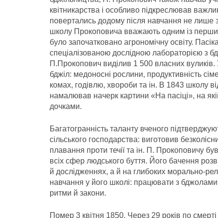
квітникарства і особливо підкреслював важл
повертались додому після навчання не лише з
школу Прокоповича вважають одним із перших с
було започатковано агрономічну освіту. Пасік
спеціалізованою дослідною лабораторією з б
П.Прокопович виділив 1 500 власних вуликів. 
бджіл: медоносні рослини, продуктивність сім
комах, годівлю, хвороби та ін. В 1843 школу 
намалював начерк картини «На пасіці», на як
дочками.
Багатогранність таланту вченого підтверджуют
сільського господарства: виготовив безколісн
плавання проти течії та ін. П. Прокоповичу б
всіх сфер людського буття. Його бачення роз
й дослідженнях, а й на глибоких морально-рел
навчання у його школі: працювати з бджолами 
ритми й закони.
Помер 3 квітня 1850. Через 29 років по смерт