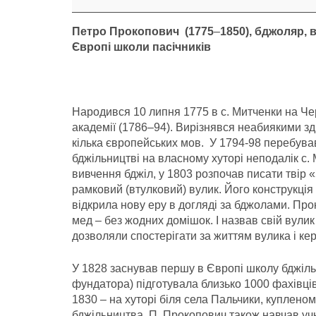
років
Петро Прокопович (1775
–
1850
), бджоляр,
Європі школи пасічників
Народився 10 липня 1775 в с. Митченки на Чер
академії (1786–94). Вирізнявся неабиякими зд
кілька європейських мов. У 1794-98 перебував
бджільництві на власному хуторі неподалік с.
вивчення бджіл, у 1803 розпочав писати твір
рамковий (втулковий) вулик. Його конструкція
відкрила нову еру в догляді за бджолами. Прок
мед – без жодних домішок. І назвав свій вули
дозволяли спостерігати за життям вулика і ке
У 1828 заснував першу в Європі школу бджільни
фундатора) підготувала близько 1000 фахівців
1830 – на хуторі біля села Пальчики, купленому
бджільництва, П. Прокопович також навчав уч