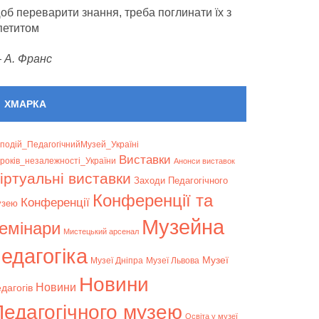
об переварити знання, треба поглинати їх з
петитом
—
А. Франс
ХМАРКА
подій_ПедагогічнийМузей_Україні
Bиставки
років_незалежності_України
Анонси виставок
іртуальні виставки
Заходи Педагогічного
Конференції та
Конференції
узею
Музейна
емінари
Мистецький арсенал
едагогіка
Музеї
Музеї Дніпра
Музеї Львова
Новини
Новини
дагогів
Педагогічного музею
Освіта у музеї