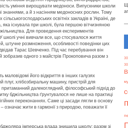
Щ
ивість уміння вирощувати медоноси. Випускники школи
а
і знаннями, а й з насінням медоносних рослин. Тому
ільськогосподарських освітніх закладів в Україні, де
а, яка існувала при школі, була першою вітчизняною
джільництва. Для проведення експериментів
У школі учні вивчали все, що стосувалося життя
ей, штучне розмноження, особливості поведінки цих
відвідав Тарас Шевченко. Під час перебування він
ій зобразив одного з майстрів Прокоповича разом з
30
30
В
ь маловідомі його відкриття в інших галузях
ий плуг, хлібозбиральну машину, пристрій для
м
ув притаманний далекоглядний, філософський підхід до
с
витку бджільництва ґрунтувалося не лише на практиці
п
ігійних переконаннях. Саме ці засади лягли в основу
– означає жити в гармонії з природою, поважати її
пе
і бджоляра імперська влада знищила школу: разом зі