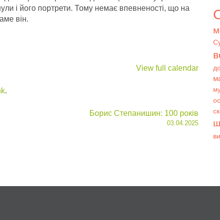
ули і його портрети. Тому немає впевненості, що на
О
аме він.
м
С
в
View full calendar
д
м
му
nk
.
ос
с
Борис Степанишин: 100 років
ш
03.04.2025
в