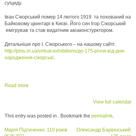
суїциду.
Іван Сікорський помер 14 лютого 1919 та похований на
Байковому цвинтарі в Києві. Його син Ігор Сікорський
емігрував та став видатним авіаконстурктором.
Детальніше про І. Сікорського – на нашому сайті:
http://pmu.in.ua/virtual-exhibitions/до-175-річчя-від-дня-
народження-сікорськ/
.
Read more
View full calendar
This entry was posted in . Bookmark the
permalink
.
Post
Марія Підтиченко: 110 років
Олександр Барвінський:
06.06.2022