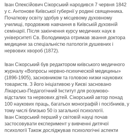
Іван Олексійович Сікорський народився 7 червня 1842
у с. Антонове Київської губернії у родині священника.
Початкову освіту здобув у місцевому духовному
училищі, продовжив навчання в Київській духовній
семінарії. Після закінчення курсу медичних наук в
університеті Св. Володимира отримав звання доктора
медицини за спеціальністю патологія душевних і
нервових хвороб (1872).
Іван Сікорський був редактором київського медичного
журналу «Вопросы нервно-психической медицины»
(1896-1905), засновником та головою низки наукових
товариств. З його ініціативою у Києві засновано
Лікарсько-Педагогічний Інститут для розумово-
відсталих та нервових дітей. Сікорський автор понад
100 наукових праць, багатьох монографій і посібників, у
тому числі близько 50 із загальної психології.
Іван Сікорський перший у світовій науці почав
застосовувати експеримент у вивченні дитячої
психології Також досліджував психологічні аспекти