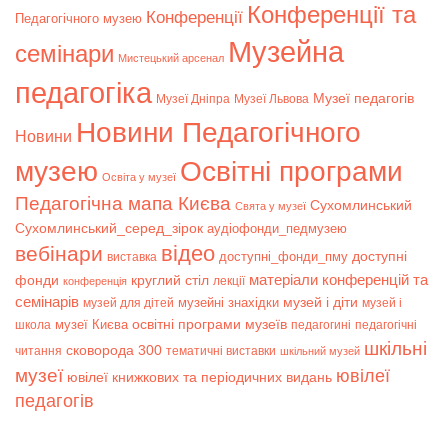
Конференції та
Конференції
Педагогічного музею
Музейна
семінари
Мистецький арсенал
педагогіка
Музеї педагогів
Музеї Дніпра
Музеї Львова
Новини Педагогічного
Новини
музею
Освітні програми
Освіта у музеї
Педагогічна мапа Києва
Сухомлинський
Свята у музеї
Сухомлинський_серед_зірок
аудіофонди_педмузею
відео
вебінари
доступні
доступні_фонди_пму
виставка
матеріали конференцій та
фонди
круглий стіл
лекції
конференція
семінарів
музей і діти
музейні знахідки
музей для дітей
музей і
музеї Києва
освітні програми музеїв
школа
педагогині
педагогічні
шкільні
сковорода 300
читання
тематичні виставки
шкільний музей
музеї
ювілеї
ювілеї книжкових та періодичних видань
педагогів