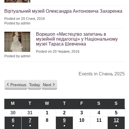
Віртуальний музей Олександра Антоновича Захаренка
Posted on 20 Січня, 2016
Posted by admin
Воркшоп «Мистецтво запитань в
музейній педагогіці» у Національному
музеї Тараса Шевченка
Posted on 20 Червня, 2016
Posted by admin
Events in Січень 2025
Previous
Today
Next
M
ПОНЕДІЛОК
T
ВІВТОРОК
W
СЕРЕДА
T
ЧЕТВЕР
F
П’ЯТНИЦЯ
S
СУБОТА
S
НЕДІ
30
30.12.2024
31
31.12.2024
1
01.01.2025
2
02.01.2025
3
03.01.2025
4
04.01.2025
5
05.01
6
06.01.2025
7
07.01.2025
8
08.01.2025
9
09.01.2025
10
10.01.2025
11
11.01.2025
12
12.0
●
●
●
●