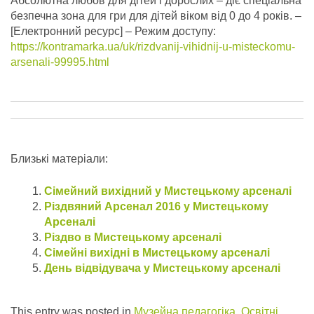
Абсолютна любов для дітей і дорослих – діє спеціальна
безпечна зона для гри для дітей віком від 0 до 4 років.
–
[Електронний ресурс] – Режим доступу:
https://kontramarka.ua/uk/rizdvanij-vihidnij-u-misteckomu-
arsenali-99995.html
Близькі матеріали:
Сімейний вихідний у Мистецькому арсеналі
Різдвяний Арсенал 2016 у Мистецькому
Арсеналі
Різдво в Мистецькому арсеналі
Сімейні вихідні в Мистецькому арсеналі
День відвідувача у Мистецькому арсеналі
This entry was posted in
Музейна педагогіка
,
Освітні