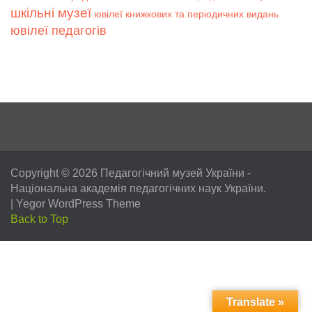
шкільні музеї
ювілеї книжкових та періодичних видань
ювілеї педагогів
Copyright © 2026
Педагогічний музей України
-
Національна академія педагогічних наук України.
|
Yegor WordPress Theme
Back to Top
Translate »