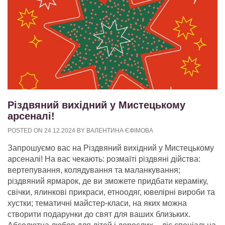
Різдвяний вихідний у Мистецькому
арсеналі!
POSTED ON
24.12.2024
BY
ВАЛЕНТИНА ЄФІМОВА
Запрошуємо вас на Різдвяний вихідний у Мистецькому
арсеналі! На вас чекають: розмаїті різдвяні дійства:
вертепування, колядування та маланкування;
різдвяний ярмарок, де ви зможете придбати кераміку,
свічки, ялинкові прикраси, етноодяг, ювелірні вироби та
хустки; тематичні майстер-класи, на яких можна
створити подарунки до свят для ваших близьких.