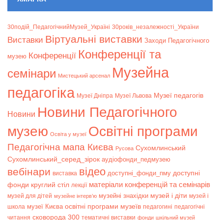
30подій_ПедагогічнийМузей_Україні
30років_незалежності_України
Віртуальні виставки
Bиставки
Заходи Педагогічного
Конференції та
Конференції
музею
Музейна
семінари
Мистецький арсенал
педагогіка
Музеї педагогів
Музеї Дніпра
Музеї Львова
Новини Педагогічного
Новини
музею
Освітні програми
Освіта у музеї
Педагогічна мапа Києва
Сухомлинський
Русова
Сухомлинський_серед_зірок
аудіофонди_педмузею
відео
вебінари
доступні
доступні_фонди_пму
виставка
матеріали конференцій та семінарів
фонди
круглий стіл
лекції
музей і діти
музейні знахідки
музей для дітей
музей і
музейне інтерв’ю
музеї Києва
освітні програми музеїв
школа
педагогині
педагогічні
сковорода 300
читання
тематичні виставки
фонди
шкільний музей