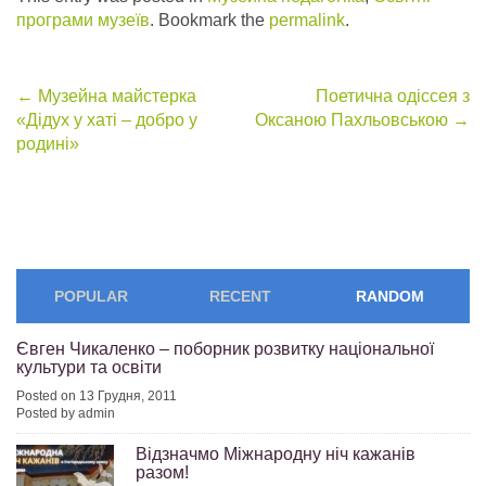
програми музеїв
. Bookmark the
permalink
.
Post
←
Музейна майстерка
Поетична одіссея з
«Дідух у хаті – добро у
Оксаною Пахльовською
→
navigation
родині»
POPULAR
RECENT
RANDOM
Євген Чикаленко – поборник розвитку національної
культури та освіти
Posted on 13 Грудня, 2011
Posted by admin
Відзначмо Міжнародну ніч кажанів
разом!