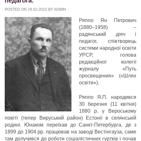
педагога.
POSTED ON
29.03.2015
BY
ADMIN
Ряппо Ян Петрович
(1880–1958) –
радянський діяч і
педагог, співтворець
системи народної освіти
УРСР, голова
редакційної колегії
журналу «Путь
просвещения» («Шлях
освіти»).
Ряппо Я.П. народився
30 березня (11 квітня)
1880 р. у Вероському
повіті (тепер Вируський район) Естонії в селянській
родині. Юнаком переїхав до Санкт-Петербурга, де з
1899 до 1904 рр. працював на заводі Вестінгауза, саме
там долучився до роботи соціалістичних гуртків і почав