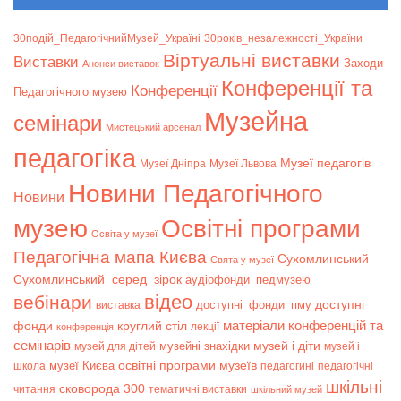
30подій_ПедагогічнийМузей_Україні
30років_незалежності_України
Віртуальні виставки
Bиставки
Заходи
Анонси виставок
Конференції та
Конференції
Педагогічного музею
Музейна
семінари
Мистецький арсенал
педагогіка
Музеї педагогів
Музеї Дніпра
Музеї Львова
Новини Педагогічного
Новини
музею
Освітні програми
Освіта у музеї
Педагогічна мапа Києва
Сухомлинський
Свята у музеї
Сухомлинський_серед_зірок
аудіофонди_педмузею
відео
вебінари
доступні
доступні_фонди_пму
виставка
матеріали конференцій та
фонди
круглий стіл
лекції
конференція
семінарів
музей і діти
музейні знахідки
музей для дітей
музей і
музеї Києва
освітні програми музеїв
школа
педагогині
педагогічні
шкільні
сковорода 300
читання
тематичні виставки
шкільний музей