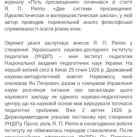
журналу «Путь просвещения» починався зі статті
Я. П. Ряппо «Две системи просвещения:
Идеалистическая и материалистическая школа», у якій
автор проводив порівняльний аналіз філософської
спрямованості освіти різних епох.
Окремої уваги заслуговує внесок Я. П. Ряппо у
створення Українського науково-дослідного інституту
педагогіки (УНДІП) – нині Інститут педагогіки
Національної академії педагогічних наук України. На
першій виїзній сесії в Києві 25 січня 1926 р. Державний
науково-методологічний комітет Наркомосу, який
очолював Ян Петрович, разом із пленумом Управління
науки розглянув питання про організацію цього
наукового закладу як єдиного науково-педагогічного
центру, що на науковій основі мав вирішувати тогочасні
педагогічні проблеми. Вже 2 квітня 1926 р.
Держнаукметодком ухвалив постанову про створення
УНДІПу. Проте, роль Я. П. Ряппо в налагодженні роботи
інституту не обмежилась періодом становлення. Після