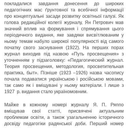
покладалися завдання донесення до широких
педагогічних мас ґрунтовної та всебічної інформації
про концептуальні засади розвитку освітньої галузі. Як
голова редакційної колегії журналу, Ян Петрович мав
значний вплив на формування і спрямування цього
періодичного видання, яке завдяки висвітлюваним у
ньому темам набуло широкої популярності від самого
початку свого заснування (1922). На перших порах
журнал виходив під назвою «Путь просвещения» з
уточненням у підзаголовку: «Педагогический журнал.
Теория просвещения, методология, просветительная
практика, быт». Пізніше (1923 –1926) назва часопису
почала подаватися українською і російською мовами,
так само як і вміщувані у ньому матеріали. І лише з
1927 р. видання стало україномовним.
Майже в кожному номері журналу Я. П. Ряппо
вміщував свої статті, присвячені актуальним
проблемам освіти, а також узагальненню історичного
досвіду педагогіки радянської доби. Перший номер