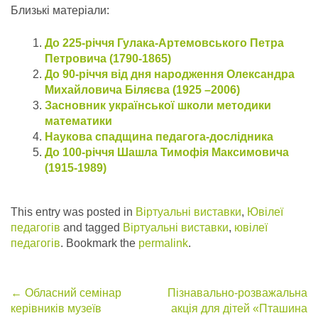
Близькі матеріали:
До 225-річчя Гулака-Артемовського Петра
Петровича (1790-1865)
До 90-річчя від дня народження Олександра
Михайловича Біляєва (1925 –2006)
Засновник української школи методики
математики
Наукова спадщина педагога-дослідника
До 100-річчя Шашла Тимофія Максимовича
(1915-1989)
This entry was posted in
Віртуальні виставки
,
Ювілеї
педагогів
and tagged
Віртуальні виставки
,
ювілеї
педагогів
. Bookmark the
permalink
.
Post
←
Обласний семінар
Пізнавально-розважальна
керівників музеїв
акція для дітей «Пташина