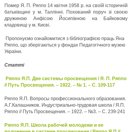
Помер Я. П. Ряппо 14 квітня 1958 р. на своїй історичній
батьківщині у м. Таллінні. Похований поруч зі своєю
дружиною Анфісою Йосипівною на Байковому
кладовищі у м. Києві.
Пропонуємо ознайомитися з бібліографією праць Яна
Ряппо, що зберігаються у фондах Педагогічного музею
України.
Статті
Ряппо Я.П. Две
системы просвещения / Я. П. Ряппо
// Путь Просвещения. – 1922. – № 1. – С. 109-117
Ряппо Я.П. Вопросы профессионального образования.
А.Г.Калашников. Индустриально-трудовая школа / Я.П.
Ряппо // Путь Просвещения. – 1922. – №3. – С. 239-241
Ряппо Я.П. Школа рабочей молодежи и ее
положение в системе просвещения / Ряппо Я.П //