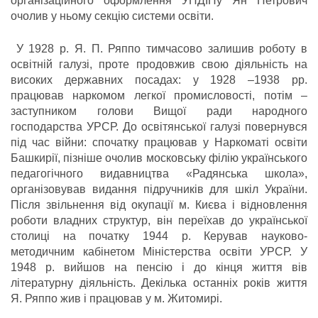
організаційного оформлення УНДІПу Ян Петрович
очолив у ньому секцію системи освіти.
У 1928 р. Я. П. Ряппо тимчасово залишив роботу в
освітній галузі, проте продовжив свою діяльність на
високих державних посадах: у 1928 –1938 рр.
працював наркомом легкої промисловості, потім –
заступником голови Вищої ради народного
господарства УРСР. До освітянської галузі повернувся
під час війни: спочатку працював у Наркоматі освіти
Башкирії, пізніше очолив московську філію українського
педагогічного видавництва «Радянська школа»,
організовував видання підручників для шкіл України.
Після звільнення від окупації м. Києва і відновлення
роботи владних структур, він переїхав до української
столиці на початку 1944 р. Керував науково-
методичним кабінетом Міністерства освіти УРСР. У
1948 р. вийшов на пенсію і до кінця життя вів
літературну діяльність. Декілька останніх років життя
Я. Ряппо жив і працював у м. Житомирі.