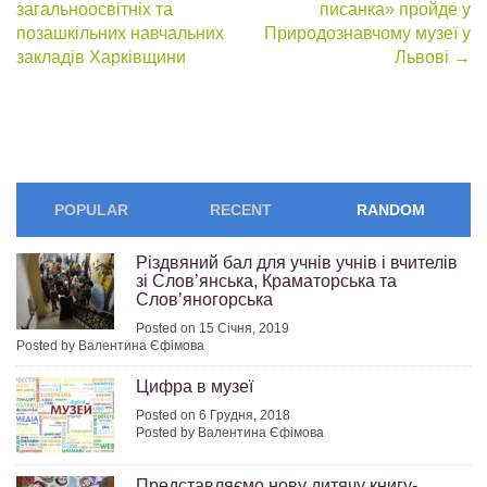
navigation
загальноосвітніх та
писанка» пройде у
позашкільних навчальних
Природознавчому музеї у
закладів Харківщини
Львові
→
POPULAR
RECENT
RANDOM
Різдвяний бал для учнів учнів і вчителів
зі Слов’янська, Краматорська та
Слов’яногорська
Posted on 15 Січня, 2019
Posted by Валентина Єфімова
Цифра в музеї
Posted on 6 Грудня, 2018
Posted by Валентина Єфімова
Представляємо нову дитячу книгу-