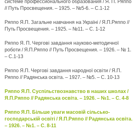
системе профессионального образования / Я. П. Ряппо
// Путь Просвещения. – 1925. – №5-6. – С.1-12
Ряппо Я.П. Загальне навчання на Україні / Я.П.Ряппо //
Путь Просвещения. – 1925. – №11. – С. 1-12
Ряппо Я. П. Чергові завдання науково-методичної
роботи / Я.П.Ряппо // Путь Просвещения. – 1926. – № 1.
– С.1-13
Ряппо Я.П. Чергові завдання народної освіти / Я.П.
Ряппо // Радянська освіта. – 1927. – №5. – С. 10-13
Ряппо Я.П. Суспільствознавство в наших школах /
Я.П.Ряппо // Радянська освіта. – 1926. – №1. – С. 4-8
Ряппо Я.П. Більше уваги масовій сільсько-
господарській освіті / Я.П.Ряппо // Радянська освіта.
– 1926. – №1. – С. 8-11