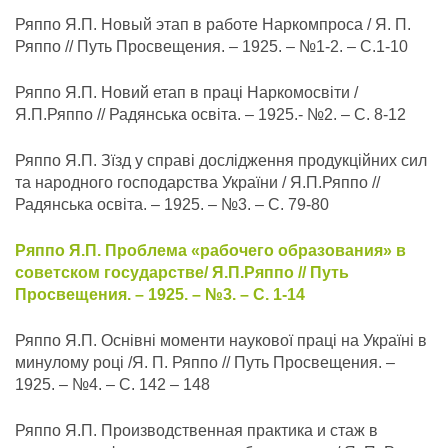
Ряппо Я.П. Новый этап в работе Наркомпроса / Я. П.
Ряппо // Путь Просвещения. – 1925. – №1-2. – С.1-10
Ряппо Я.П. Новий етап в праці Наркомосвіти /
Я.П.Ряппо // Радянська освіта. – 1925.- №2. – С. 8-12
Ряппо Я.П. Зїзд у справі дослідження продукційних сил
та народного господарства України / Я.П.Ряппо //
Радянська освіта. – 1925. – №3. – С. 79-80
Ряппо Я.П. Проблема «рабочего образования» в
советском государстве/ Я.П.Ряппо // Путь
Просвещения. – 1925. – №3. – С. 1-14
Ряппо Я.П. Оснівні моменти наукової праці на Україні в
минулому році /Я. П. Ряппо // Путь Просвещения. –
1925. – №4. – С. 142 – 148
Ряппо Я.П. Производственная практика и стаж в