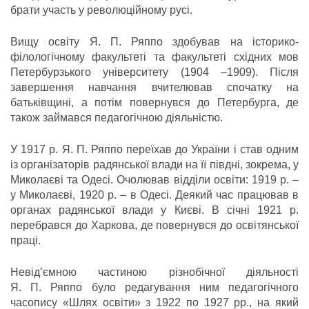
брати участь у революційному русі.
Вищу освіту Я. П. Ряппо здобував на історико-
філологічному факультеті та факультеті східних мов
Петербурзького університету (1904 –1909). Після
завершення навчання вчителював спочатку на
батьківщині, а потім повернувся до Петербурга, де
також займався педагогічною діяльністю.
У 1917 р. Я. П. Ряппо переїхав до України і став одним
із організаторів радянської влади на її півдні, зокрема, у
Миколаєві та Одесі. Очолював відділи освіти: 1919 р. –
у Миколаєві, 1920 р. – в Одесі. Деякий час працював в
органах радянської влади у Києві. В січні 1921 р.
перебрався до Харкова, де повернувся до освітянської
праці.
Невід’ємною частиною різнобічної діяльності
Я. П. Ряппо було редагування ним педагогічного
часопису «Шлях освіти» з 1922 по 1927 рр., на який