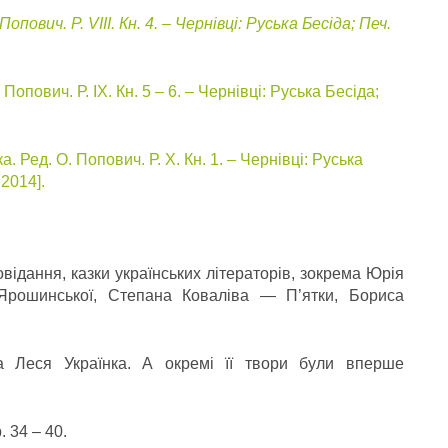
ович. Р. VIIІ. Кн. 4. – Чернівці: Руська Бесіда; Печ.
опович. Р. IX. Кн. 5 – 6. – Чернівці: Руська Бесіда;
 Ред. О. Попович. Р. X. Кн. 1. – Чернівці: Руська
 2014].
овідання, казки українських літераторів, зокрема Юрія
 Ярошинської, Степана Коваліва — П’ятки, Бориса
а Леся Українка. А окремі її твори були вперше
. 34 – 40.