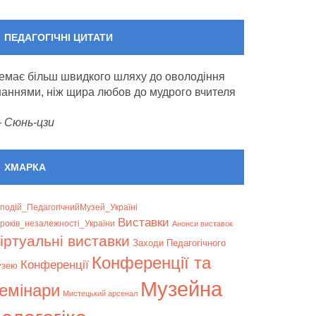
ПЕДАГОГІЧНІ ЦИТАТИ
емає більш швидкого шляху до оволодіння
наннями, ніж щира любов до мудрого вчителя
—
Сюнь-цзи
ХМАРКА
подій_ПедагогічнийМузей_Україні
Bиставки
років_незалежності_України
Анонси виставок
іртуальні виставки
Заходи Педагогічного
Конференції та
Конференції
узею
Музейна
емінари
Мистецький арсенал