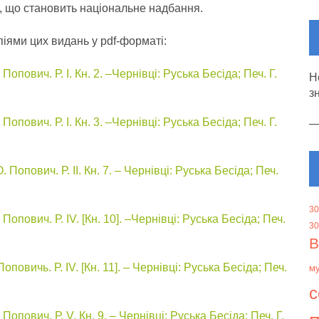
), що становить національне надбання.
іями цих видань у pdf-форматі:
пович. Р. І. Кн. 2. –Чернівці: Руська Бесіда; Печ. Г.
Н
з
пович. Р. І. Кн. 3. –Чернівці: Руська Бесіда; Печ. Г.
Попович. Р. ІІ. Кн. 7. – Чернівці: Руська Бесіда; Печ.
30
опович. Р. IV. [Кн. 10]. –Чернівці: Руська Бесіда; Печ.
30
В
овичь. Р. IV. [Кн. 11]. – Чернівці: Руська Бесіда; Печ.
м
с
опович. Р. V. Кн. 9. – Чернівці: Руська Бесіда; Печ. Г.