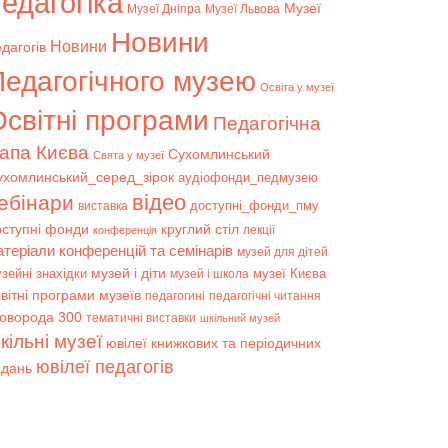
едагогіка
Музеї
Музеї Дніпра
Музеї Львова
Новини
Новини
дагогів
Педагогічного музею
Освіта у музеї
світні програми
Педагогічна
апа Києва
Сухомлинський
Свята у музеї
ухомлинський_серед_зірок
аудіофонди_педмузею
відео
ебінари
доступні_фонди_пму
виставка
оступні фонди
круглий стіл
лекції
конференція
атеріали конференцій та семінарів
музей для дітей
музей і діти
зейні знахідки
музеї Києва
музей і школа
вітні програми музеїв
педагогині
педагогічні читання
коворода 300
тематичні виставки
шкільний музей
кільні музеї
ювілеї книжкових та періодичних
ювілеї педагогів
идань