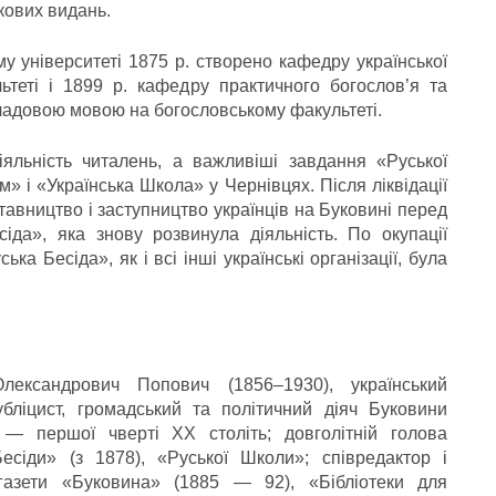
кових видань.
у університеті 1875 р. створено кафедру української
теті і 1899 р. кафедру практичного богослов’я та
ладовою мовою на богословському факультеті.
яльність читалень, а важливіші завдання «Руської
 і «Українська Школа» у Чернівцях. Після ліквідації
ставництво і заступництво українців на Буковині перед
да», яка знову розвинула діяльність. По окупації
а Бесіда», як і всі інші українські організації, була
ександрович Попович (1856–1930), український
убліцист, громадський та політичний діяч Буковини
 — першої чверті ХХ століть; довголітній голова
Бесіди» (з 1878), «Руської Школи»; співредактор і
газети «Буковина» (1885 — 92), «Бібліотеки для