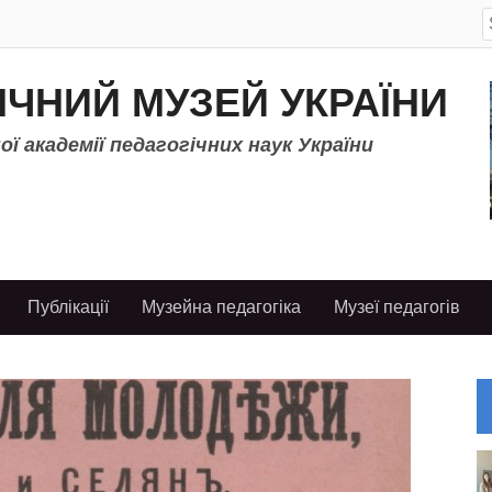
S
f
ІЧНИЙ МУЗЕЙ УКРАЇНИ
ї академії педагогічних наук України
Публікації
Музейна педагогіка
Музеї педагогів