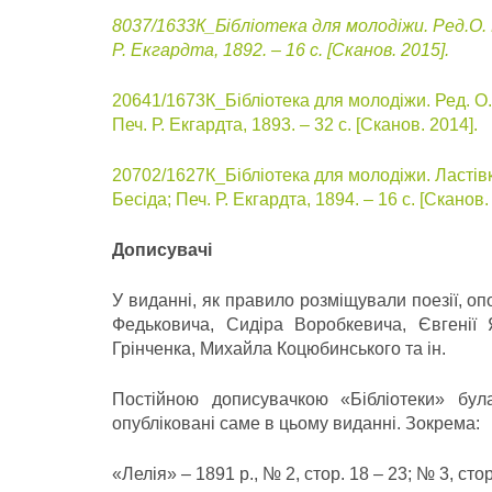
8037/1633К_Бібліотека для молодіжи. Ред.О. Поп
Р. Екгардта, 1892. – 16 с. [Сканов. 2015].
20641/1673К_Бібліотека для молодіжи. Ред. О. П
Печ. Р. Екгардта, 1893. – 32 с. [Сканов. 2014].
20702/1627К_Бібліотека для молодіжи. Ластівка.
Бесіда; Печ. Р. Екгардта, 1894. – 16 с. [Сканов.
Дописувачі
У виданні, як правило розміщували поезії, оп
Федьковича, Сидіра Воробкевича, Євгенії
Грінченка, Михайла Коцюбинського та ін.
Постійною дописувачкою «Бібліотеки» бул
опубліковані саме в цьому виданні. Зокрема:
«Лелія» – 1891 р., № 2, стор. 18 – 23; № 3, стор