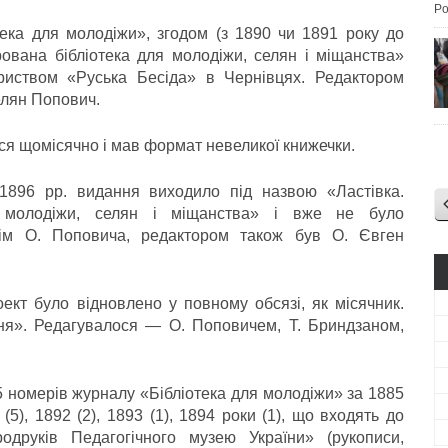
Po
ека для молодіжи», згодом (з 1890 чи 1891 року до
ована бібліотека для молодіжи, селян і міщанства»
риством «Руська Бесіда» в Чернівцях. Редактором
лян Попович.
я щомісячно і мав формат невеликої книжечки.
1896 рр. видання виходило під назвою «Ластівка.
я молодіжи, селян і міщанства» і вже не було
рім О. Поповича, редактором також був О. Євген
кт було відновлено у повному обсязі, як місячник.
ня». Редагувалося — О. Поповичем, Т. Бриндзаном,
15 номерів журналу «Бібліотека для молодіжи» за 1885
 (5), 1892 (2), 1893 (1), 1894 роки (1), що входять до
одруків Педагогічного музею України» (рукописи,