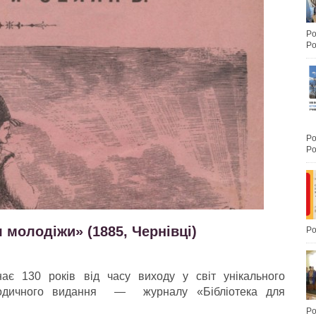
Po
Po
Po
Po
 молодіжи» (1885, Чернівці)
Po
є 130 років від часу виходу у світ унікального
ріодичного видання — журналу «Бібліотека для
Po