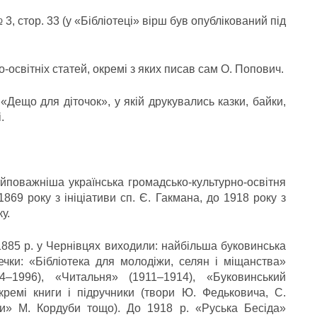
, стор. 33 (у «Бібліотеці» вірш був опублікований під
-освітніх статей, окремі з яких писав сам О. Попович.
Дещо для діточок», у якій друкувались казки, байки,
.
йповажніша українська громадсько-культурно-освітня
1869 року з ініціативи сп. Є. Гакмана, до 1918 року з
у.
 1885 р. у Чернівцях виходили: найбільша буковинська
ечки: «Бібліотека для молодіжи, селян і міщанства»
4–1996), «Читальня» (1911–1914), «Буковинський
ремі книги і підручники (твори Ю. Федьковича, С.
ни» М. Кордуби тощо). До 1918 р. «Руська Бесіда»