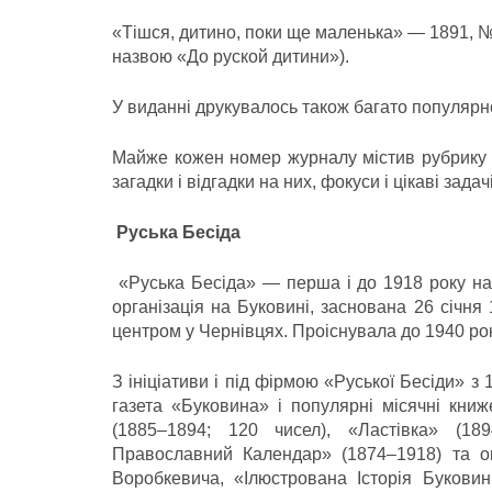
«Тішся, дитино, поки ще маленька» — 1891, № 3
назвою «До руской дитини»).
У виданні друкувалось також багато популярно
Майже кожен номер журналу містив рубрику «
загадки і відгадки на них, фокуси і цікаві задачі
Руська Бесіда
«Руська Бесіда» — перша і до 1918 року на
організація на Буковині, заснована 26 січня 
центром у Чернівцях. Проіснувала до 1940 рок
З ініціативи і під фірмою «Руської Бесіди» з
газета «Буковина» і популярні місячні книж
(1885–1894; 120 чисел), «Ластівка» (189
Православний Календар» (1874–1918) та ок
Воробкевича, «Ілюстрована Історія Букови