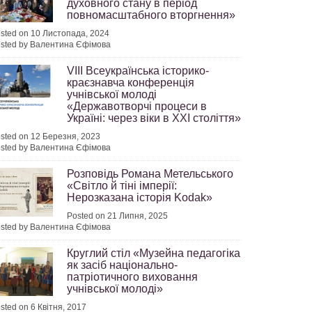
духовного стану в період
повномасштабного вторгнення»
sted on 10 Листопада, 2024
sted by Валентина Єфімова
VIII Всеукраїнська історико-
краєзнавча конференція
учнівської молоді
«Державотворчі процеси в
Україні: через віки в ХХІ століття»
sted on 12 Березня, 2023
sted by Валентина Єфімова
Розповідь Романа Метельського
«Світло й тіні імперії:
Нерозказана історія Kodak»
Posted on 21 Липня, 2025
sted by Валентина Єфімова
Круглий стіл «Музейна педагогіка
як засіб національно-
патріотичного виховання
учнівської молоді»
sted on 6 Квітня, 2017