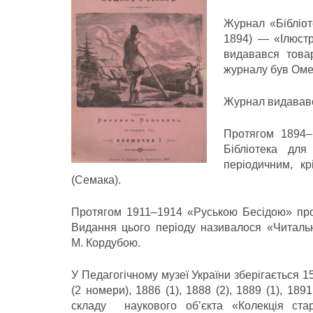
Журнал «Бібліот
1894) — «Ілюстр
видавався това
журналу був Оме
Журнал видававс
Протягом 1894–
Бібліотека дл
періодичним, к
(Семака).
Протягом 1911–1914 «Руською Бесідою» прое
Видання цього періоду називалося «Читаль
М. Кордубою.
У Педагогічному музеї України зберігається 
(2 номери), 1886 (1), 1888 (2), 1889 (1), 1891
складу наукового об’єкта «Колекція стар