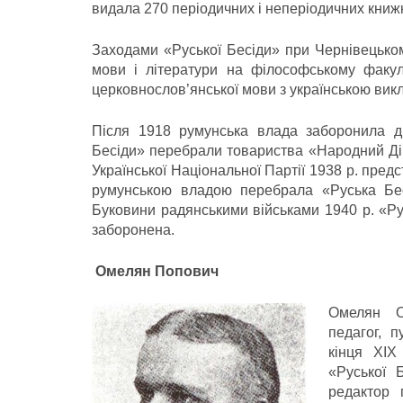
видала 270 періодичних і неперіодичних книж
Заходами «Руської Бесіди» при Чернівецьком
мови і літератури на філософському факуль
церковнослов’янської мови з українською вик
Після 1918 румунська влада заборонила ді
Бесіди» перебрали товариства «Народний Дім»
Української Національної Партії 1938 р. пред
румунською владою перебрала «Руська Бесі
Буковини радянськими військами 1940 р. «Руськ
заборонена.
Омелян Попович
Омелян Ол
педагог, п
кінця ХІХ
«Руської 
редактор 