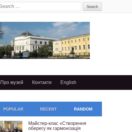
earch
or:
Про музей
Контакти
English
POPULAR
RECENT
RANDOM
Майстер-клас «Створення
оберегу як гармонізація