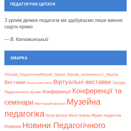
ПЕДАГОГІЧНІ ЦИТАТИ
З уроків деяких педагогів ми здобуваємо лише вміння
сидіти прямо
—
В. Катажинський
ХМАРКА
30подій_ПедагогічнийМузей_Україні
30років_незалежності_України
Віртуальні виставки
Bиставки
Заходи
Анонси виставок
Конференції та
Конференції
Педагогічного музею
Музейна
семінари
Мистецький арсенал
педагогіка
Музеї педагогів
Музеї Дніпра
Музеї Львова
Новини Педагогічного
Новини