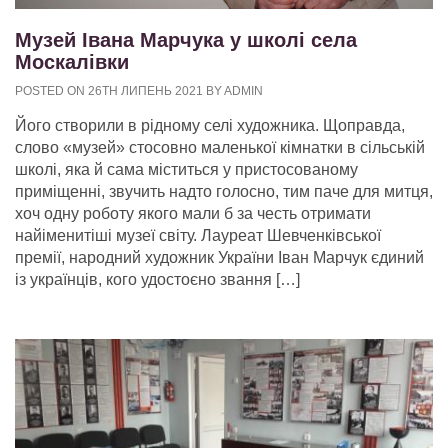
Музей Івана Марчука у школі села
Москалівки
POSTED ON 26TH ЛИПЕНЬ 2021 BY ADMIN
Його створили в рідному селі художника. Щоправда,
слово «музей» стосовно маленької кімнатки в сільській
школі, яка й сама міститься у пристосованому
приміщенні, звучить надто голосно, тим паче для митця,
хоч одну роботу якого мали б за честь отримати
найіменитіші музеї світу. Лауреат Шевченківської
премії, народний художник України Іван Марчук єдиний
із українців, кого удостоєно звання […]