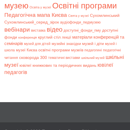
музею
Освітні програми
Освіта у музеї
Педагогічна мапа Києва
Сухомлинський
Свята у музеї
Сухомлинський_серед_зірок
аудіофонди_педмузею
відео
вебінари
доступні
доступні_фонди_пму
виставка
матеріали конференцій та
фонди
круглий стіл
лекції
конференція
семінарів
музей і діти
музейні знахідки
музей для дітей
музей і
музеї Києва
освітні програми музеїв
школа
педагогині
педагогічні
шкільні
сковорода 300
читання
тематичні виставки
шкільний музей
музеї
ювілеї
ювілеї книжкових та періодичних видань
педагогів