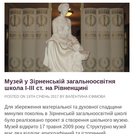
Музей у Зірненській загальноосвітня
школа І-ІІІ ст. на Рівненщині
POSTED ON 19TH СІЧЕНЬ 2017 BY ВАЛЕНТИНА ЄФІМОВА
Для збереження матеріальної та духовної спадщини
минулих поколінь в Зірненській загальноосвітній школі
було реалізовано проект зі створення шкільного музею.
Музей відкрито 17 травня 2009 року. Структурно музей
має два відділи: етнографічний та історичний.