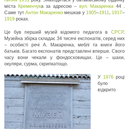
міста
Кременчук
а за адресою –
вул. Макаренка
44 .
Саме тут
Антон Макаренко
мешкав у
1905
–
1911
,
1917
–
1919
роках.
Це був перший музей відомого педагога в
СРСР
.
Музейна збірка складає 34 тисячі експонатів, серед них
– особисті речі А. Макаренка, меблі та книги його
батьків. Багато експонатів представлені вперше. Свого
часу вони чекали у фондосховищах. Це – шахи,
окуляри, сурма, скрипкатощо.
У
1976
році
було
відкрито