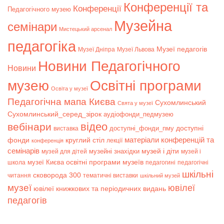
Конференції та
Конференції
Педагогічного музею
Музейна
семінари
Мистецький арсенал
педагогіка
Музеї педагогів
Музеї Дніпра
Музеї Львова
Новини Педагогічного
Новини
музею
Освітні програми
Освіта у музеї
Педагогічна мапа Києва
Сухомлинський
Свята у музеї
Сухомлинський_серед_зірок
аудіофонди_педмузею
відео
вебінари
доступні
доступні_фонди_пму
виставка
матеріали конференцій та
фонди
круглий стіл
лекції
конференція
семінарів
музей і діти
музейні знахідки
музей для дітей
музей і
музеї Києва
освітні програми музеїв
школа
педагогині
педагогічні
шкільні
сковорода 300
читання
тематичні виставки
шкільний музей
музеї
ювілеї
ювілеї книжкових та періодичних видань
педагогів