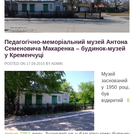
Педагогічно-меморіальний музей Антона
Семеновича Макаренка – будинок-музей
у Кременчуці
POSTED ON
17.09.2015
BY
ADMIN
Музей
заснований
у 1950 році,
був
відкритий
8
липня
1951
року. Знаходиться у батьківському будинку