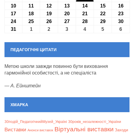
10
10.08.2026
11
11.08.2026
12
12.08.2026
13
13.08.2026
14
14.08.2026
15
15.08.2026
16
16.0
17
17.08.2026
18
18.08.2026
19
19.08.2026
20
20.08.2026
21
21.08.2026
22
22.08.2026
23
23.0
24
24.08.2026
25
25.08.2026
26
26.08.2026
27
27.08.2026
28
28.08.2026
29
29.08.2026
30
30.0
31
31.08.2026
1
01.09.2026
2
02.09.2026
3
03.09.2026
4
04.09.2026
5
05.09.2026
6
06.09
ПЕДАГОГІЧНІ ЦИТАТИ
Метою школи завжди повинно бути виховання
гармонійної особистості, а не спеціаліста
—
А. Ейнштейн
ХМАРКА
30подій_ПедагогічнийМузей_Україні
30років_незалежності_України
Віртуальні виставки
Bиставки
Заходи
Анонси виставок