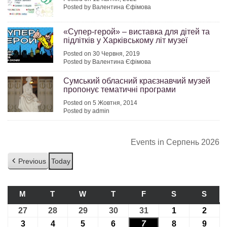
Posted by Валентина Єфімова
«Супер-герой» – виставка для дітей та
підлітків у Харківському літ музеї
Posted on 30 Червня, 2019
Posted by Валентина Єфімова
Сумський обласний краєзнавчий музей
пропонує тематичні програми
Posted on 5 Жовтня, 2014
Posted by admin
Events in Серпень 2026
Previous
Today
M
ПОНЕДІЛОК
T
ВІВТОРОК
W
СЕРЕДА
T
ЧЕТВЕР
F
П’ЯТНИЦЯ
S
СУБОТА
S
НЕДІ
27
27.07.2026
28
28.07.2026
29
29.07.2026
30
30.07.2026
31
31.07.2026
1
01.08.2026
2
02.08
3
03.08.2026
4
04.08.2026
5
05.08.2026
6
06.08.2026
7
07.08.2026
8
08.08.2026
9
09.08