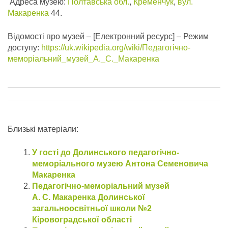
Адреса музею:
Полтавська обл.
,
Кременчук
,
вул.
Макаренка
44.
Відомості про музей – [Електронний ресурс] – Режим
доступу:
https://uk.wikipedia.org/wiki/Педагогічно-
меморіальний_музей_А._С._Макаренка
Близькі матеріали:
У гості до Долинського педагогічно-
меморіального музею Антона Семеновича
Макаренка
Педагогічно-меморіальний музей
А. С. Макаренка Долинської
загальноосвітньої школи №2
Кіровоградської області