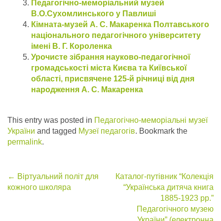
Педагогічно-меморіальний музей
В.О.Сухомлинського у Павлиші
Кімната-музей А. С. Макаренка Полтавського
національного педагогічного університету
імені В. Г. Короленка
Урочисте зібрання науково-педагогічної
громадськості міста Києва та Київської
області, присвячене 125-й річниці від дня
народження А. С. Макаренка
This entry was posted in
Педагогічно-меморіальні музеї
України
and tagged
Музеї педагогів
. Bookmark the
permalink
.
Post
←
Віртуальний політ для
Каталог-путівник “Колекція
кожного школяра
“Українська дитяча книга
navigation
1885-1923 рр.”
Педагогічного музею
України” (електронна