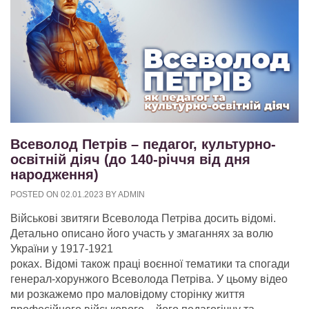
Всеволод Петрів – педагог, культурно-
освітній діяч (до 140-річчя від дня
народження)
POSTED ON
02.01.2023
BY
ADMIN
Військові звитяги Всеволода Петріва досить відомі.
Детально описано його участь у змаганнях за волю
України у 1917-1921
роках. Відомі також праці воєнної тематики та спогади
генерал-хорунжого Всеволода Петріва. У цьому відео
ми розкажемо про маловідому сторінку життя