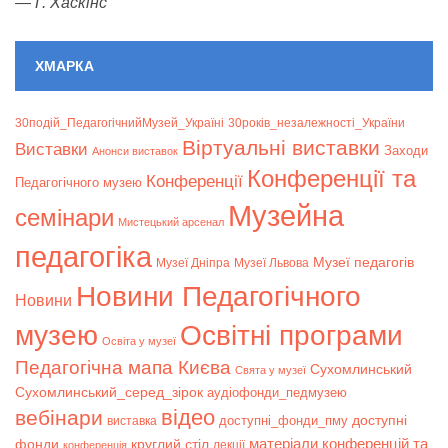
—
Г. Хаскінс
ХМАРКА
30подій_ПедагогічнийМузей_Україні
30років_незалежності_України
Віртуальні виставки
Bиставки
Заходи
Анонси виставок
Конференції та
Конференції
Педагогічного музею
Музейна
семінари
Мистецький арсенал
педагогіка
Музеї педагогів
Музеї Дніпра
Музеї Львова
Новини Педагогічного
Новини
музею
Освітні програми
Освіта у музеї
Педагогічна мапа Києва
Сухомлинський
Свята у музеї
Сухомлинський_серед_зірок
аудіофонди_педмузею
відео
вебінари
доступні
доступні_фонди_пму
виставка
матеріали конференцій та
фонди
круглий стіл
лекції
конференція