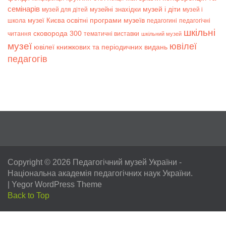
семінарів
музей і діти
музейні знахідки
музей для дітей
музей і
музеї Києва
освітні програми музеїв
школа
педагогині
педагогічні
шкільні
сковорода 300
читання
тематичні виставки
шкільний музей
музеї
ювілеї
ювілеї книжкових та періодичних видань
педагогів
Copyright © 2026
Педагогічний музей України
-
Національна академія педагогічних наук України.
|
Yegor WordPress Theme
Back to Top