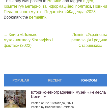
This entry was posted in
Новини
and tagged
відео
,
Комітет гуманітарної та інформаційної політики
,
Новини
Педагогічного музею
,
ПедагогічнийКадендар2023
.
Bookmark the
permalink
.
Post
←
Книга «Шкільне
Лекція «Українська
музейництво у біографіях і
революція і родина
navigation
фактах» (2022)
Старицьких»
→
POPULAR
RECENT
RANDOM
Історико-етнографічний музей «Ремесла
Волині»
Posted on 22 Листопада, 2021
Posted by Валентина Єфімова