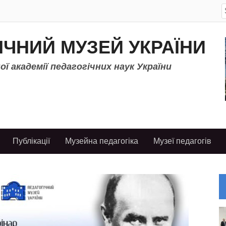
S
f
ІЧНИЙ МУЗЕЙ УКРАЇНИ
ї академії педагогічних наук України
Публікації
Музейна педагогіка
Музеї педагогів