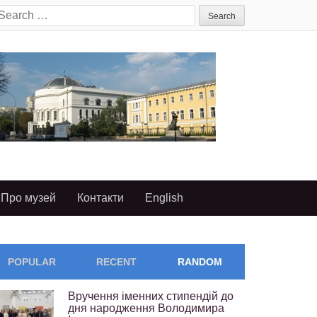
earch
or:
Про музей
Контакти
English
POPULAR
RECENT
RANDOM
Вручення іменних стипендій до
дня народження Володимира