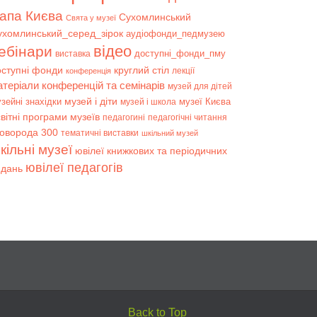
апа Києва
Сухомлинський
Свята у музеї
ухомлинський_серед_зірок
аудіофонди_педмузею
відео
ебінари
доступні_фонди_пму
виставка
оступні фонди
круглий стіл
лекції
конференція
атеріали конференцій та семінарів
музей для дітей
музей і діти
зейні знахідки
музеї Києва
музей і школа
вітні програми музеїв
педагогині
педагогічні читання
коворода 300
тематичні виставки
шкільний музей
кільні музеї
ювілеї книжкових та періодичних
ювілеї педагогів
идань
Back to Top