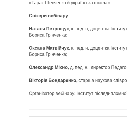
«Тарас Шевченко й українська школа».
Спікери вебінару:
Наталя Петрощук
, к. пед. н, доцентка Інсти
Бориса Грінченка;
Оксана Матвійчук
, к. пед. н, доцентка Інсти
Бориса Грінченка;
Олександр Міхно
, д. пед. н., директор Педаг
Вікторія Бондаренко,
старша наукова співро
Організатор вебінару: Інститут післядипломної