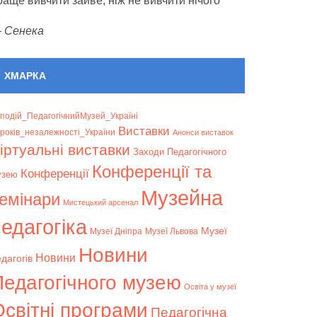
раще вивчити зайве, ніж не вивчити нічого
—
Сенека
ХМАРКА
подій_ПедагогічнийМузей_Україні
Bиставки
років_незалежності_України
Анонси виставок
іртуальні виставки
Заходи Педагогічного
Конференції та
Конференції
узею
Музейна
емінари
Мистецький арсенал
едагогіка
Музеї
Музеї Дніпра
Музеї Львова
Новини
Новини
дагогів
Педагогічного музею
Освіта у музеї
світні програми
Педагогічна