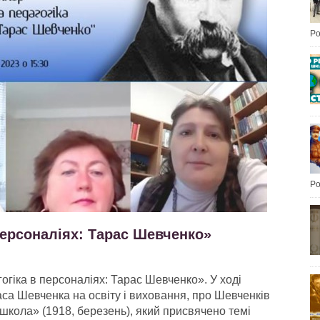
Po
Po
 персоналіях: Тарас Шевченко»
огіка в персоналіях: Тарас Шевченко». У ході
аса Шевченка на освіту і виховання, про Шевченків
 школа» (1918, березень), який присвячено темі