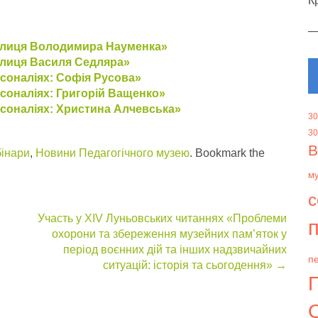
К
вулиця Володимира Науменка»
улиця Василя Седляра»
рсоналіях: Софія Русова»
рсоналіях: Григорій Ващенко»
рсоналіях: Христина Алчевська»
30
30
В
бінари
,
Новини Педагогічного музею
. Bookmark the
м
с
Участь у ХІV Луньовських читаннях «Проблеми
п
охорони та збереження музейних пам’яток у
період воєнних дій та інших надзвичайних
пе
ситуацій: історія та сьогодення»
→
О