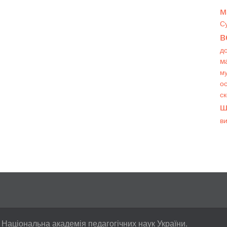
м
С
в
д
м
му
ос
с
ш
в
 Національна академія педагогічних наук України.