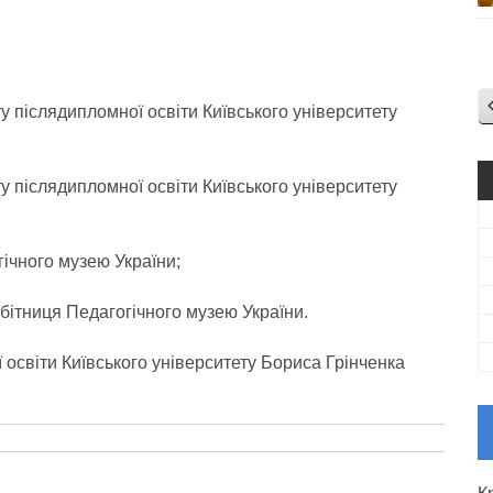
туту післядипломної освіти Київського університету
туту післядипломної освіти Київського університету
огічного музею України;
бітниця Педагогічного музею України.
 освіти Київського університету Бориса Грінченка