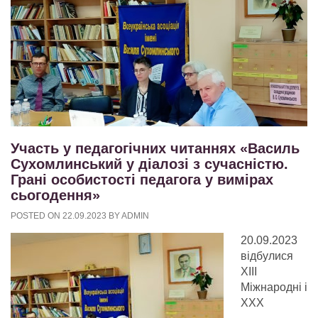
Участь у педагогічних читаннях «Василь
Сухомлинський у діалозі з сучасністю.
Грані особистості педагога у вимірах
сьогодення»
POSTED ON
22.09.2023
BY
ADMIN
20.09.2023
відбулися
ХІІІ
Міжнародні і
ХХХ