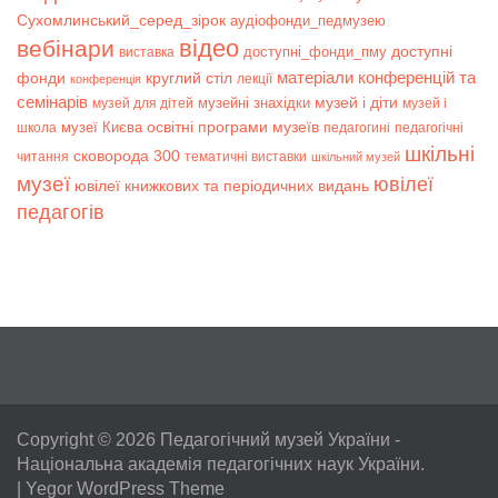
Сухомлинський_серед_зірок
аудіофонди_педмузею
відео
вебінари
доступні
доступні_фонди_пму
виставка
матеріали конференцій та
фонди
круглий стіл
лекції
конференція
семінарів
музей і діти
музейні знахідки
музей для дітей
музей і
музеї Києва
освітні програми музеїв
школа
педагогині
педагогічні
шкільні
сковорода 300
читання
тематичні виставки
шкільний музей
музеї
ювілеї
ювілеї книжкових та періодичних видань
педагогів
Copyright © 2026
Педагогічний музей України
-
Національна академія педагогічних наук України.
|
Yegor WordPress Theme