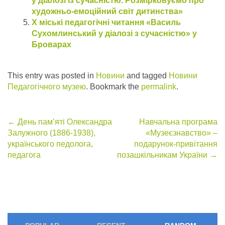
у діалозі із сучасністю. Розмірковуємо про
художньо-емоційний світ дитинства»
Х міські педагогічні читання «Василь
Сухомлинський у діалозі з сучасністю» у
Броварах
This entry was posted in
Новини
and tagged
Новини
Педагогічного музею
. Bookmark the
permalink
.
Post
←
День пам’яті Олександра
Навчальна програма
Залужного (1886-1938),
«Музеєзнавство» –
navigation
українського педолога,
подарунок-привітання
педагога
позашкільникам України
→