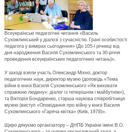
Всеукраїнські педагогічні читання «Василь
Сухомлинський у діалозі з сучасністю. Грані особистості
педагога у вимірах сьогодення» (До 105-ї річниці від
дня народження Василя Сухомлинського та 30-річчя
проведення всеукраїнських педагогічних читань)».
У заході взяли участь Олександр Міхно, доктор
педагогічних наук, директор музею (доповідь «Тема
війни в книзі Василя Сухомлинського «Як виховати
справжню людину»: діалог із теперішнім і майбутнім»),
та Вікторія Бондаренко, старша наукова співробітниця
музею (виступ «Оповідання про війну у книзі Василя
Сухомлинського «Гаряча квітка» (Київ, 1978)».
Щиро дякуємо організатору – ДНПБ України імені В.О.
Сухомлинського – за чудово організований захід, а