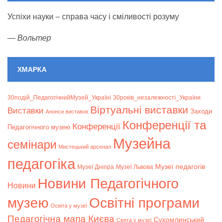
Успіхи науки – справа часу і сміливості розуму
—
Вольтер
ХМАРКА
30подій_ПедагогічнийМузей_Україні
30років_незалежності_України
Віртуальні виставки
Bиставки
Заходи
Анонси виставок
Конференції та
Конференції
Педагогічного музею
Музейна
семінари
Мистецький арсенал
педагогіка
Музеї педагогів
Музеї Дніпра
Музеї Львова
Новини Педагогічного
Новини
музею
Освітні програми
Освіта у музеї
Педагогічна мапа Києва
Сухомлинський
Свята у музеї