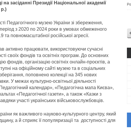
і на засіданні Президії Національної академії
Po
р.)
сті Педагогічного музею України зі збереження,
 період з 2020 по 2024 роки в умовах обмеженого
9 та повномасштабної російської агресії.
ав активно працювати, використовуючи сучасні
сті своїх фондів та освітніх програм. До основних
ю фондів, організацію освітніх онлайн-проєктів, а
тупні на офіційному сайті музею та в соціальних
берігання, поповнено колекції на 345 нових
авки. У межах культурно-освітньої діяльності
«Педагогічний календар», «Педагогічна мапа Києва»,
альтах «Педагогічної газети», а також «Казки з
авдяки участі українських військовослужбовців.
раїни як важливого науково-культурного центру, який
щину, а й сприяє її популяризації та доступності для