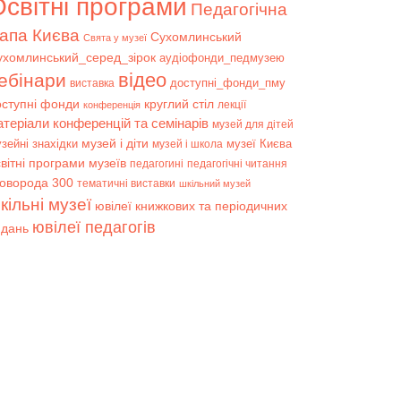
світні програми
Педагогічна
апа Києва
Сухомлинський
Свята у музеї
ухомлинський_серед_зірок
аудіофонди_педмузею
відео
ебінари
доступні_фонди_пму
виставка
оступні фонди
круглий стіл
лекції
конференція
атеріали конференцій та семінарів
музей для дітей
музей і діти
зейні знахідки
музеї Києва
музей і школа
вітні програми музеїв
педагогині
педагогічні читання
коворода 300
тематичні виставки
шкільний музей
кільні музеї
ювілеї книжкових та періодичних
ювілеї педагогів
идань