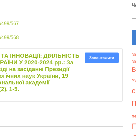
Ч
w/499/567
w/499/568
ІЇ ТА ІННОВАЦІЇ: ДІЯЛЬНІСТЬ
30
Завантажити
ЇНИ У 2020-2024 рр.: За
30
ді на засіданні Президії
В
огічних наук України, 19
м
ональної академії
2), 1-5.
с
п
пе