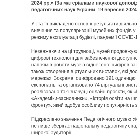
2024 рр.» (За матеріалами наукової доповід
педагогічних наук України, 19 вересня 2024 
У статті викладено основні результати діяльно
вивчення та популяризації музейних фондів у
режиму експлуатації будівлі, пандемії COVID-1
Незважаючи на ці труднощі, музей продовжув
цифрові технології для забезпечення доступно
напрямів роботи музею віднесено: цифровізаці
також створення віртуальних виставок, які дос
мережах. Зокрема, оцифровано 191 одиницю з
експонатів та організовано 74 віртуальні вист
реалізовано такі значущі онлайн-проєкти, як 
«Академіки-засновники», «Історія освіти на шп
фронту», який здобув особливу популярність з
Підкреслено значення Педагогічного музею Ук
не лише зберігає національну педагогічну спад
широкої аудиторії.