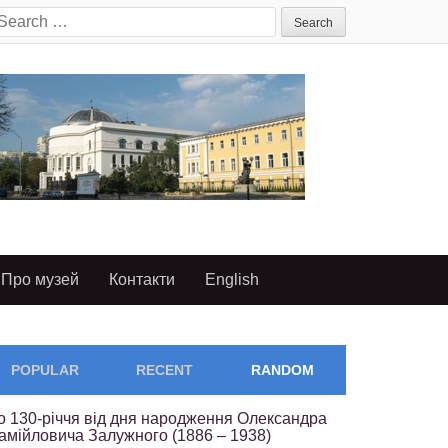
earch
or:
Про музей
Контакти
English
POPULAR
RECENT
RANDOM
о 130-річчя від дня народження Олександра
амійловича Залужного (1886 – 1938)