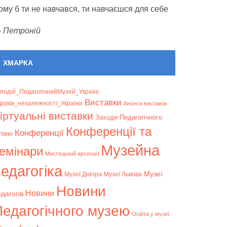
ому б ти не навчався, ти навчаєшся для себе
—
Петроній
ХМАРКА
подій_ПедагогічнийМузей_Україні
Bиставки
років_незалежності_України
Анонси виставок
іртуальні виставки
Заходи Педагогічного
Конференції та
Конференції
узею
Музейна
емінари
Мистецький арсенал
едагогіка
Музеї
Музеї Дніпра
Музеї Львова
Новини
Новини
дагогів
Педагогічного музею
Освіта у музеї