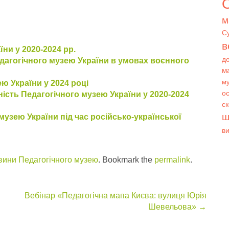
О
м
С
в
ни у 2020-2024 рр.
д
дагогічного музею України в умовах воєнного
м
му
ю України у 2024 році
ос
ість Педагогічного музею України у 2020-2024
с
ш
музею України під час російсько-української
в
вини Педагогічного музею
. Bookmark the
permalink
.
Вебінар «Педагогічна мапа Києва: вулиця Юрія
Шевельова»
→