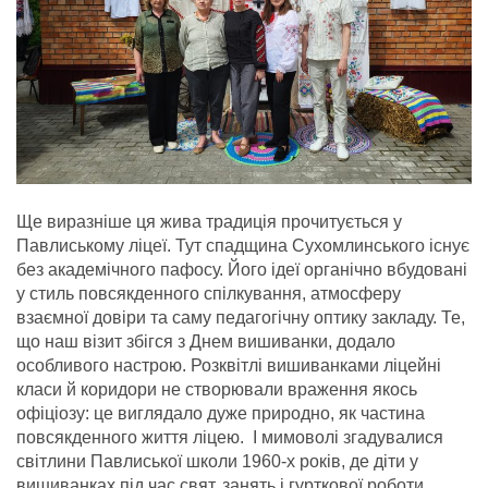
Ще виразніше ця жива традиція прочитується у
Павлиському ліцеї. Тут спадщина Сухомлинського існує
без академічного пафосу. Його ідеї органічно вбудовані
у стиль повсякденного спілкування, атмосферу
взаємної довіри та саму педагогічну оптику закладу. Те,
що наш візит збігся з Днем вишиванки, додало
особливого настрою. Розквітлі вишиванками ліцейні
класи й коридори не створювали враження якось
офіціозу: це виглядало дуже природно, як частина
повсякденного життя ліцею.
І мимоволі згадувалися
світлини Павлиської школи 1960-х років, де діти у
вишиванках під час свят, занять і гурткової роботи