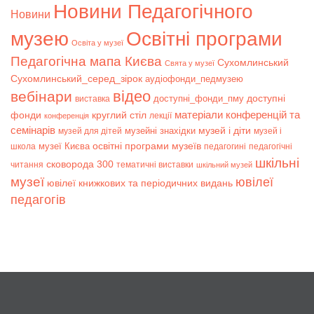
Новини Педагогічного
Новини
музею
Освітні програми
Освіта у музеї
Педагогічна мапа Києва
Сухомлинський
Свята у музеї
Сухомлинський_серед_зірок
аудіофонди_педмузею
відео
вебінари
доступні
доступні_фонди_пму
виставка
матеріали конференцій та
фонди
круглий стіл
лекції
конференція
семінарів
музей і діти
музейні знахідки
музей для дітей
музей і
музеї Києва
освітні програми музеїв
школа
педагогині
педагогічні
шкільні
сковорода 300
читання
тематичні виставки
шкільний музей
музеї
ювілеї
ювілеї книжкових та періодичних видань
педагогів