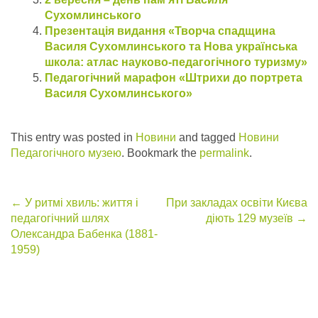
Сухомлинського
Презентація видання «Творча спадщина
Василя Сухомлинського та Нова українська
школа: атлас науково-педагогічного туризму»
Педагогічний марафон «Штрихи до портрета
Василя Сухомлинського»
This entry was posted in
Новини
and tagged
Новини
Педагогічного музею
. Bookmark the
permalink
.
Post
←
У ритмі хвиль: життя і
При закладах освіти Києва
педагогічний шлях
діють 129 музеїв
→
navigation
Олександра Бабенка (1881-
1959)