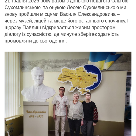
21 травня 2026 року разом з донькою педагога Ольгою
Сухомлинською та онукою Лесею Сухомлинською ми
знову пройшли місцями Василя Олександровича –
через музей, ліцей та місце його останнього спочинку. І
щоразу Павлиш відкривається живим простором
діалогу із сучасністю, де минуле зберігає здатність
промовляти до сьогодення.