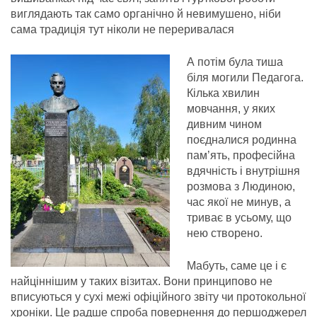
виглядають так само органічно й невимушено, ніби
сама традиція тут ніколи не переривалася
А потім була тиша
біля могили Педагога.
Кілька хвилин
мовчання, у яких
дивним чином
поєдналися родинна
пам’ять, професійна
вдячність і внутрішня
розмова з Людиною,
час якої не минув, а
триває в усьому, що
нею створено.
Мабуть, саме це і є
найціннішим у таких візитах. Вони принципово не
вписуються у сухі межі офіційного звіту чи протокольної
хроніки. Це радше спроба повернення до першоджерел