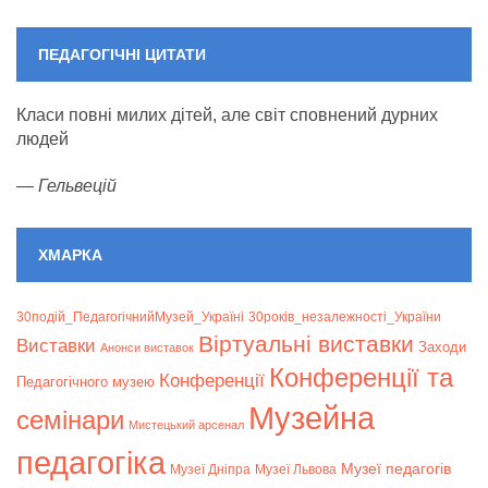
ПЕДАГОГІЧНІ ЦИТАТИ
Класи повні милих дітей, але світ сповнений дурних
людей
—
Гельвецій
ХМАРКА
30подій_ПедагогічнийМузей_Україні
30років_незалежності_України
Віртуальні виставки
Bиставки
Заходи
Анонси виставок
Конференції та
Конференції
Педагогічного музею
Музейна
семінари
Мистецький арсенал
педагогіка
Музеї педагогів
Музеї Дніпра
Музеї Львова