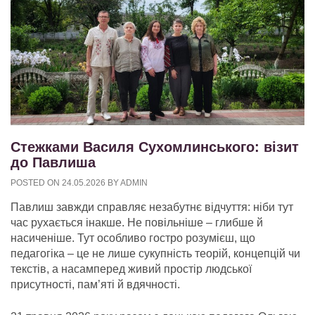
Стежками Василя Сухомлинського: візит
до Павлиша
POSTED ON
24.05.2026
BY
ADMIN
Павлиш завжди справляє незабутнє відчуття: ніби тут
час рухається інакше. Не повільніше – глибше й
насиченіше. Тут особливо гостро розумієш, що
педагогіка – це не лише сукупність теорій, концепцій чи
текстів, а насамперед живий простір людської
присутності, пам’яті й вдячності.