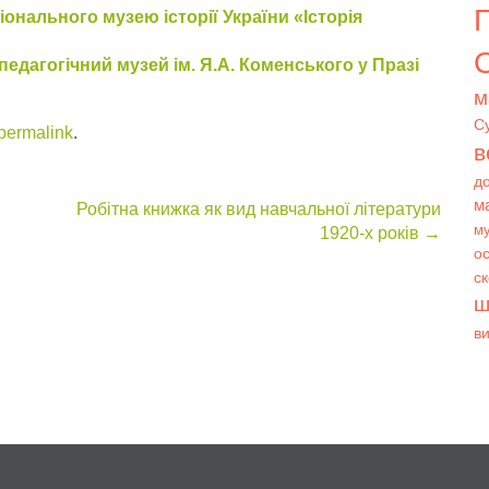
нального музею історії України «Історія
О
 педагогічний музей ім. Я.А. Коменського у Празі
м
С
permalink
.
в
д
м
Робітна книжка як вид навчальної літератури
му
1920-х років
→
ос
с
ш
в