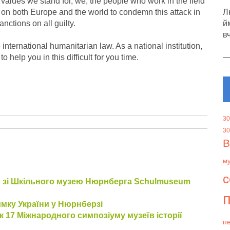
lues ​​we stand for, we, the people who work in the field
l on both Europe and the world to condemn this attack in
Л
nctions on all guilty.
й
в
 international humanitarian law. As a national institution,
help you in this difficult for you time.
30
30
В
м
с
гам зі Шкільного музею Нюрнберга Schulmuseum
п
тримку України у Нюрнберзі
к 17 Міжнародного симпозіуму музеїв історії
пе