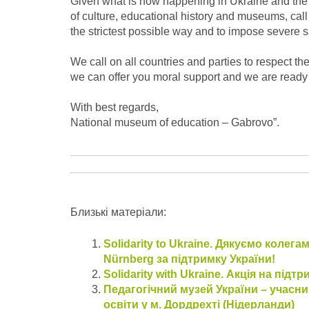
Given what is now happening in Ukraine and the va
of culture, educational history and museums, cal
the strictest possible way and to impose severe sa
We call on all countries and parties to respect the
we can offer you moral support and we are ready to 
With best regards,
National museum of education – Gabrovo”.
Близькі матеріали:
Solidarity to Ukraine. Дякуємо коле
Nürnberg за підтримку України!
Solidarity with Ukraine. Акція на під
Педагогічний музей України – учасни
освіти у м. Дордрехті (Нідерланди)