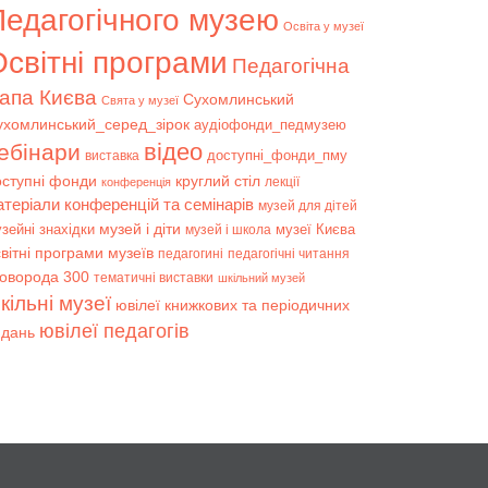
Педагогічного музею
Освіта у музеї
світні програми
Педагогічна
апа Києва
Сухомлинський
Свята у музеї
ухомлинський_серед_зірок
аудіофонди_педмузею
відео
ебінари
доступні_фонди_пму
виставка
оступні фонди
круглий стіл
лекції
конференція
атеріали конференцій та семінарів
музей для дітей
музей і діти
зейні знахідки
музеї Києва
музей і школа
вітні програми музеїв
педагогині
педагогічні читання
коворода 300
тематичні виставки
шкільний музей
кільні музеї
ювілеї книжкових та періодичних
ювілеї педагогів
идань