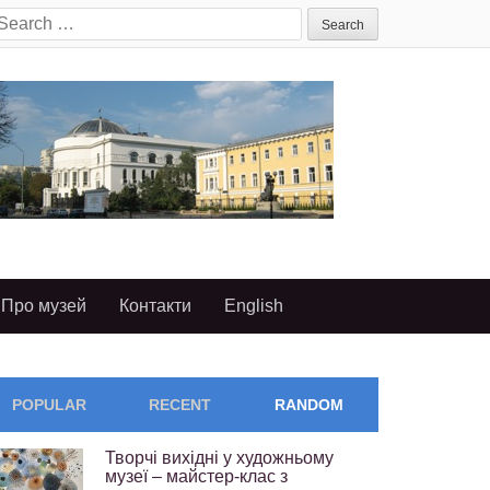
earch
or:
Про музей
Контакти
English
POPULAR
RECENT
RANDOM
Творчі вихідні у художньому
музеї – майстер-клас з