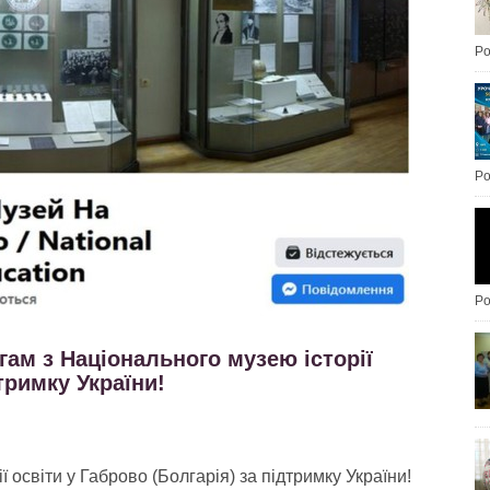
Po
Po
Po
егам з Національного музею історії
тримку України!
 освіти у Габрово (Болгарія) за підтримку України!