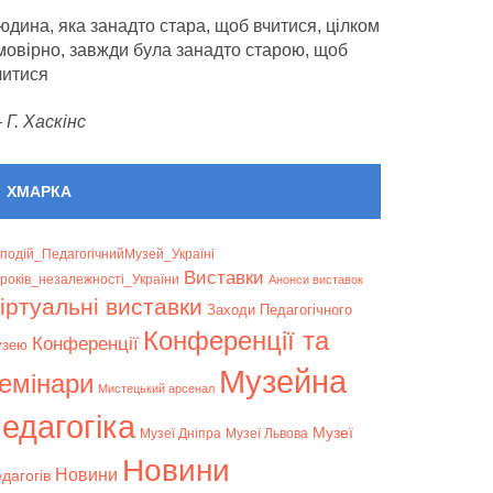
юдина, яка занадто стара, щоб вчитися, цілком
мовірно, завжди була занадто старою, щоб
читися
—
Г. Хаскінс
ХМАРКА
подій_ПедагогічнийМузей_Україні
Bиставки
років_незалежності_України
Анонси виставок
іртуальні виставки
Заходи Педагогічного
Конференції та
Конференції
узею
Музейна
емінари
Мистецький арсенал
едагогіка
Музеї
Музеї Дніпра
Музеї Львова
Новини
Новини
дагогів