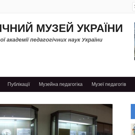
S
f
ІЧНИЙ МУЗЕЙ УКРАЇНИ
ї академії педагогічних наук України
Публікації
Музейна педагогіка
Музеї педагогів