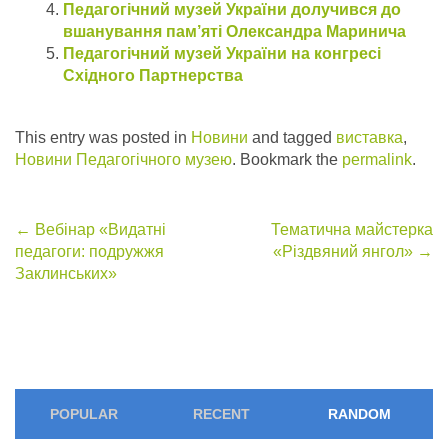
Педагогічний музей України долучився до
вшанування пам’яті Олександра Маринича
Педагогічний музей України на конгресі
Східного Партнерства
This entry was posted in
Новини
and tagged
виставка
,
Новини Педагогічного музею
. Bookmark the
permalink
.
Post
←
Вебінар «Видатні
Тематична майстерка
педагоги: подружжя
«Різдвяний янгол»
→
navigation
Заклинських»
POPULAR
RECENT
RANDOM