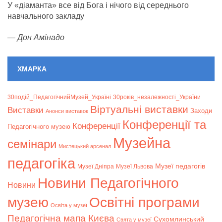
У «діаманта» все від Бога і нічого від середнього
навчального закладу
—
Дон Амінадо
ХМАРКА
30подій_ПедагогічнийМузей_Україні
30років_незалежності_України
Віртуальні виставки
Bиставки
Заходи
Анонси виставок
Конференції та
Конференції
Педагогічного музею
Музейна
семінари
Мистецький арсенал
педагогіка
Музеї педагогів
Музеї Дніпра
Музеї Львова
Новини Педагогічного
Новини
музею
Освітні програми
Освіта у музеї
Педагогічна мапа Києва
Сухомлинський
Свята у музеї