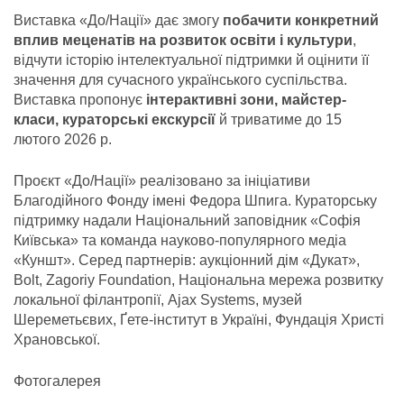
Виставка «До/Нації» дає змогу
побачити конкретний
вплив меценатів на розвиток освіти і культури
,
відчути історію інтелектуальної підтримки й оцінити її
значення для сучасного українського суспільства.
Виставка пропонує
інтерактивні зони, майстер-
класи, кураторські екскурсії
й триватиме до 15
лютого 2026 р.
Проєкт «До/Нації» реалізовано за ініціативи
Благодійного Фонду імені Федора Шпига. Кураторську
підтримку надали Національний заповідник «Софія
Київська» та команда науково-популярного медіа
«Куншт». Серед партнерів: аукціонний дім «Дукат»,
Bolt, Zagoriy Foundation, Національна мережа розвитку
локальної філантропії, Ajax Systems, музей
Шереметьєвих, Ґете-інститут в Україні, Фундація Христі
Храновської.
Фотогалерея