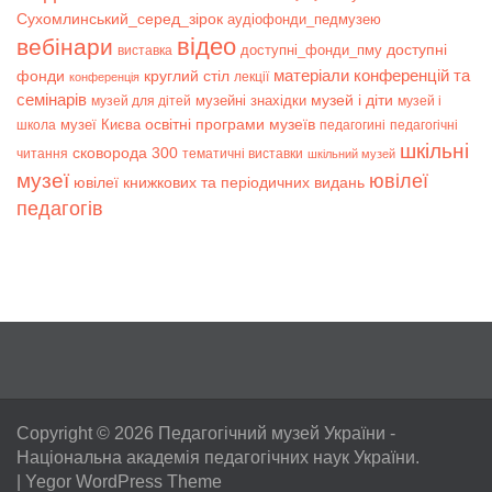
Сухомлинський_серед_зірок
аудіофонди_педмузею
відео
вебінари
доступні
доступні_фонди_пму
виставка
матеріали конференцій та
фонди
круглий стіл
лекції
конференція
семінарів
музей і діти
музейні знахідки
музей для дітей
музей і
музеї Києва
освітні програми музеїв
школа
педагогині
педагогічні
шкільні
сковорода 300
читання
тематичні виставки
шкільний музей
музеї
ювілеї
ювілеї книжкових та періодичних видань
педагогів
Copyright © 2026
Педагогічний музей України
-
Національна академія педагогічних наук України.
|
Yegor WordPress Theme