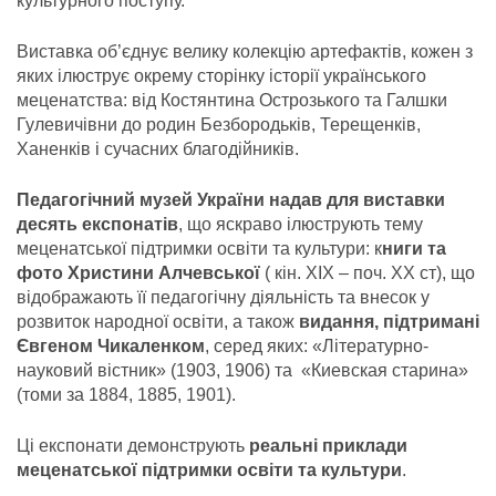
культурного поступу.
Виставка об’єднує велику колекцію артефактів, кожен з
яких ілюструє окрему сторінку історії українського
меценатства: від Костянтина Острозького та Галшки
Гулевичівни до родин Безбородьків, Терещенків,
Ханенків і сучасних благодійників.
Педагогічний музей України надав для виставки
десять експонатів
, що яскраво ілюструють тему
меценатської підтримки освіти та культури: к
ниги та
фото Христини Алчевської
( кін. ХІХ – поч. ХХ ст), що
відображають її педагогічну діяльність та внесок у
розвиток народної освіти, а також
видання, підтримані
Євгеном Чикаленком
, серед яких: «Літературно-
науковий вістник» (1903, 1906) та «Киевская старина»
(томи за 1884, 1885, 1901).
Ці експонати демонструють
реальні приклади
меценатської підтримки освіти та культури
.