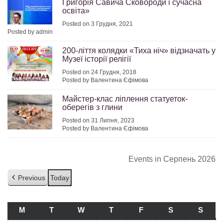
Григорія Савича Сковороди і сучасна
освіта»
Posted on 3 Грудня, 2021
Posted by admin
200-ліття колядки «Тиха ніч» відзначать у
Музеї історії релігії
Posted on 24 Грудня, 2018
Posted by Валентина Єфімова
Майстер-клас ліплення статуеток-
оберегів з глини
Posted on 31 Липня, 2023
Posted by Валентина Єфімова
Events in Серпень 2026
Previous
Today
M
ПОНЕДІЛОК
T
ВІВТОРОК
W
СЕРЕДА
T
ЧЕТВЕР
F
П’ЯТНИЦЯ
S
СУБОТА
S
НЕДІ