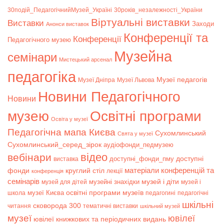
30подій_ПедагогічнийМузей_Україні
30років_незалежності_України
Віртуальні виставки
Bиставки
Заходи
Анонси виставок
Конференції та
Конференції
Педагогічного музею
Музейна
семінари
Мистецький арсенал
педагогіка
Музеї педагогів
Музеї Дніпра
Музеї Львова
Новини Педагогічного
Новини
музею
Освітні програми
Освіта у музеї
Педагогічна мапа Києва
Сухомлинський
Свята у музеї
Сухомлинський_серед_зірок
аудіофонди_педмузею
відео
вебінари
доступні
доступні_фонди_пму
виставка
матеріали конференцій та
фонди
круглий стіл
лекції
конференція
семінарів
музей і діти
музейні знахідки
музей для дітей
музей і
музеї Києва
освітні програми музеїв
школа
педагогині
педагогічні
шкільні
сковорода 300
читання
тематичні виставки
шкільний музей
музеї
ювілеї
ювілеї книжкових та періодичних видань