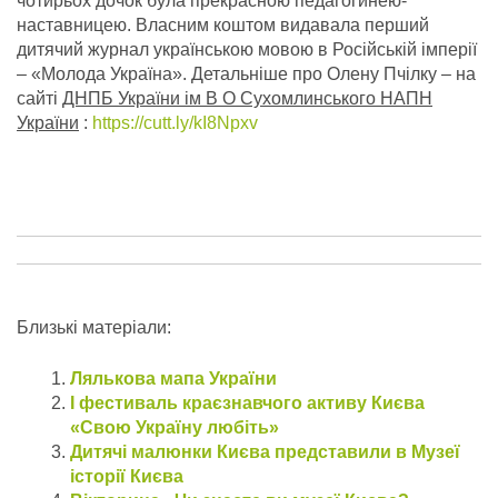
чотирьох дочок була прекрасною педагогинею-
наставницею. Власним коштом видавала перший
дитячий журнал українською мовою в Російській імперії
– «Молода Україна». Детальніше про Олену Пчілку – на
сайті
ДНПБ України ім В О Сухомлинського НАПН
України
:
https://cutt.ly/kI8Npxv
Близькі матеріали:
Лялькова мапа України
І фестиваль краєзнавчого активу Києва
«Свою Україну любіть»
Дитячі малюнки Києва представили в Музеї
історії Києва