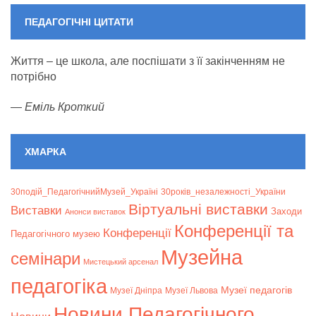
ПЕДАГОГІЧНІ ЦИТАТИ
Життя – це школа, але поспішати з її закінченням не
потрібно
—
Еміль Кроткий
ХМАРКА
30подій_ПедагогічнийМузей_Україні
30років_незалежності_України
Віртуальні виставки
Bиставки
Заходи
Анонси виставок
Конференції та
Конференції
Педагогічного музею
Музейна
семінари
Мистецький арсенал
педагогіка
Музеї педагогів
Музеї Дніпра
Музеї Львова
Новини Педагогічного