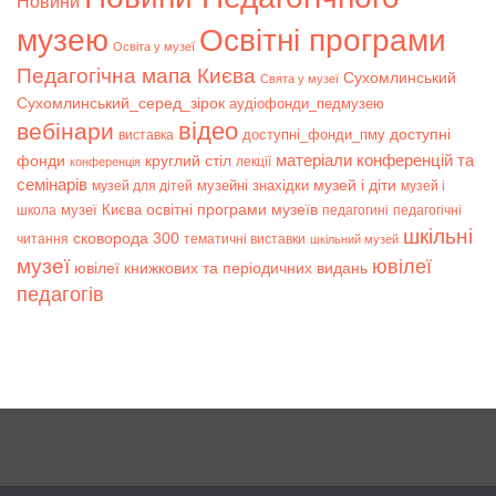
Новини
музею
Освітні програми
Освіта у музеї
Педагогічна мапа Києва
Сухомлинський
Свята у музеї
Сухомлинський_серед_зірок
аудіофонди_педмузею
відео
вебінари
доступні
доступні_фонди_пму
виставка
матеріали конференцій та
фонди
круглий стіл
лекції
конференція
семінарів
музей і діти
музейні знахідки
музей для дітей
музей і
музеї Києва
освітні програми музеїв
школа
педагогині
педагогічні
шкільні
сковорода 300
читання
тематичні виставки
шкільний музей
музеї
ювілеї
ювілеї книжкових та періодичних видань
педагогів