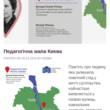
Педагогічна мапа Києва
POSTED ON
30.01.2022
BY
ADMIN
Пам’ять про людину,
яка залишила
помітний слід у
житті суспільства,
найчастіше
виявляється у
назвах вулиць,
навчальних