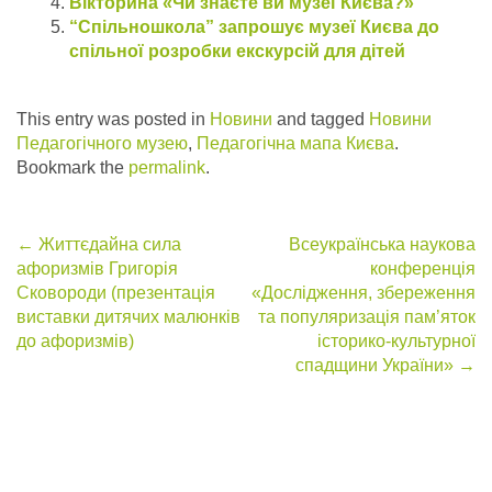
Вікторина «Чи знаєте ви музеї Києва?»
“Спільношкола” запрошує музеї Києва до
спільної розробки екскурсій для дітей
This entry was posted in
Новини
and tagged
Новини
Педагогічного музею
,
Педагогічна мапа Києва
.
Bookmark the
permalink
.
Post
←
Життєдайна сила
Всеукраїнська наукова
афоризмів Григорія
конференція
navigation
Сковороди (презентація
«Дослідження, збереження
виставки дитячих малюнків
та популяризація пам’яток
до афоризмів)
історико-культурної
спадщини України»
→