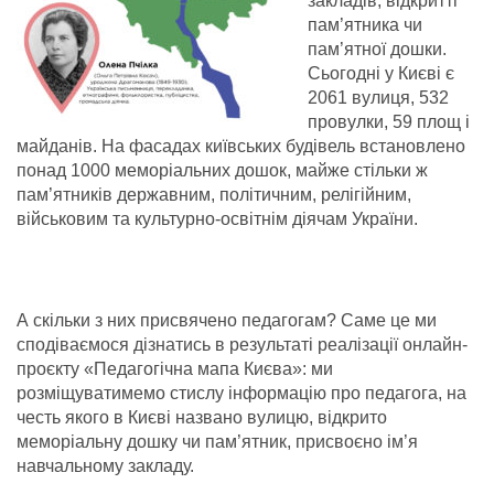
закладів, відкритті
пам’ятника чи
пам’ятної дошки.
Сьогодні у Києві є
2061 вулиця, 532
провулки, 59 площ і
майданів. На фасадах київських будівель встановлено
понад 1000 меморіальних дошок, майже стільки ж
пам’ятників державним, політичним, релігійним,
військовим та культурно-освітнім діячам України.
А скільки з них присвячено педагогам? Саме це ми
сподіваємося дізнатись в результаті реалізації онлайн-
проєкту «Педагогічна мапа Києва»: ми
розміщуватимемо стислу інформацію про педагога, на
честь якого в Києві названо вулицю, відкрито
меморіальну дошку чи пам’ятник, присвоєно ім’я
навчальному закладу.