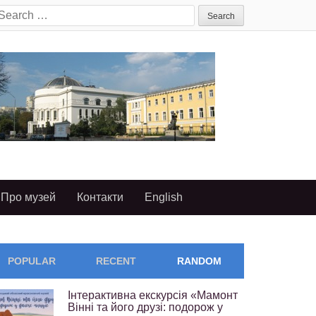
earch
or:
Про музей
Контакти
English
POPULAR
RECENT
RANDOM
Інтерактивна екскурсія «Мамонт
Вінні та його друзі: подорож у