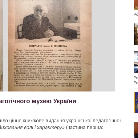
Po
Po
Po
гогічного музею України
ло цінне книжкове видання української педагогічної
Виховання волі і характеру»
(частина перша: