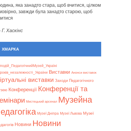
юдина, яка занадто стара, щоб вчитися, цілком
мовірно, завжди була занадто старою, щоб
читися
—
Г. Хаскінс
ХМАРКА
подій_ПедагогічнийМузей_Україні
Bиставки
років_незалежності_України
Анонси виставок
іртуальні виставки
Заходи Педагогічного
Конференції та
Конференції
узею
Музейна
емінари
Мистецький арсенал
едагогіка
Музеї
Музеї Дніпра
Музеї Львова
Новини
Новини
дагогів