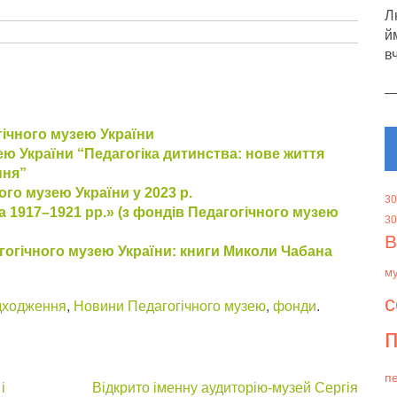
Л
й
в
ічного музею України
ю України “Педагогіка дитинства: нове життя
ння”
го музею України у 2023 р.
30
а 1917–1921 рр.» (з фондів Педагогічного музею
30
В
огічного музею України: книги Миколи Чабана
м
с
дходження
,
Новини Педагогічного музею
,
фонди
.
п
пе
і
Відкрито іменну аудиторію-музей Сергія