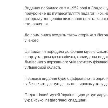
Видання побачило світ у 1952 році в Лондоні 
приурочене до п’ятдесятиліття педагогічної, н
авторську концепцію виховання волі та харак
становлення.
До примірника входить також сторінка з біог
ученого.
Це видання передала до фондів музею Оксана 
спорту та громадська діячка, кандидатка педа
Львівського державного університету фізичної
у Львівській області.
Невдовзі видання буде оцифровано та оприлю
забезпечить доступ до нього широкому колу дос
Педагогічний музей України щиро дякує дарув
української педагогічної спадщини.