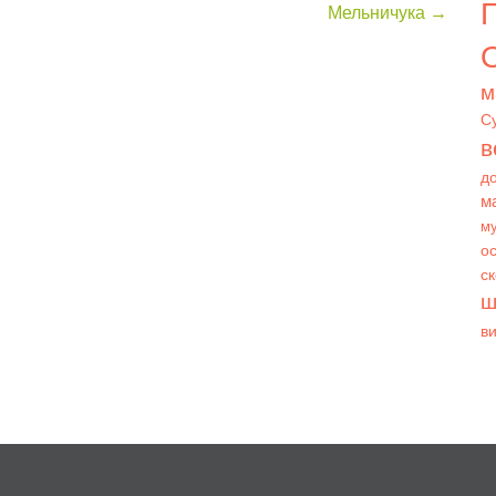
Мельничука
→
О
м
С
в
д
м
му
ос
с
ш
в