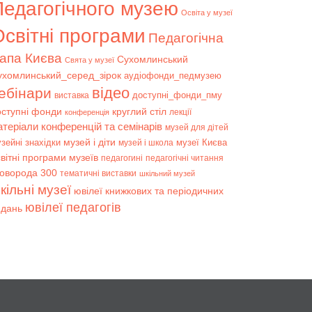
Педагогічного музею
Освіта у музеї
світні програми
Педагогічна
апа Києва
Сухомлинський
Свята у музеї
ухомлинський_серед_зірок
аудіофонди_педмузею
відео
ебінари
доступні_фонди_пму
виставка
оступні фонди
круглий стіл
лекції
конференція
атеріали конференцій та семінарів
музей для дітей
музей і діти
зейні знахідки
музеї Києва
музей і школа
вітні програми музеїв
педагогині
педагогічні читання
коворода 300
тематичні виставки
шкільний музей
кільні музеї
ювілеї книжкових та періодичних
ювілеї педагогів
идань