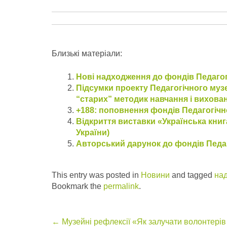
Близькі матеріали:
Нові надходження до фондів Педагог
Підсумки проекту Педагогічного музе
“старих” методик навчання і вихова
+188: поповнення фондів Педагогічно
Відкриття виставки «Українська книг
України)
Авторський дарунок до фондів Педаг
This entry was posted in
Новини
and tagged
на
Bookmark the
permalink
.
Post
←
Музейні рефлексії «Як залучати волонтерів 