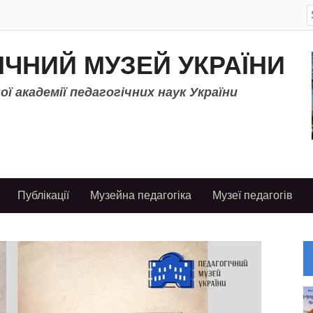
S
f
ІЧНИЙ МУЗЕЙ УКРАЇНИ
ї академії педагогічних наук України
Публікації
Музейна педагогіка
Музеї педагогів