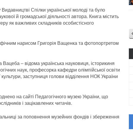
у Видавництві Спілки української молоді та було
аукової й громадської діяльності автора. Книга містить
теру як важливих складників особистісного
рафічним нарисом Григорія Ващенка та фотопортретом
Вацеба – відома українська науковиця, історикиня
гогічних наук, професорка кафедри олімпійської освіти
 культури, заступниця голови відділення НОК України
днено на сайті Педагогічного музею України, що
лідників і зацікавлених читачів.
альниці за поповнення музейних фондів і збереження