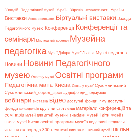
30подій_ПедагогічнийМузей_Україні
30років_незалежності_України
Віртуальні виставки
Bиставки
Заходи
Анонси виставок
Конференції та
Конференції
Педагогічного музею
Музейна
семінари
Мистецький арсенал
педагогіка
Музеї педагогів
Музеї Дніпра
Музеї Львова
Новини Педагогічного
Новини
музею
Освітні програми
Освіта у музеї
Педагогічна мапа Києва
Сухомлинський
Свята у музеї
Сухомлинський_серед_зірок
аудіофонди_педмузею
відео
вебінари
доступні
доступні_фонди_пму
виставка
матеріали конференцій та
фонди
круглий стіл
лекції
конференція
семінарів
музей і діти
музейні знахідки
музей для дітей
музей і
музеї Києва
освітні програми музеїв
школа
педагогині
педагогічні
шкільні
сковорода 300
читання
тематичні виставки
шкільний музей