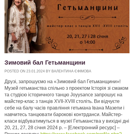
Зимовий бал Гетьманщини
POSTED ON
23.01.2024
BY
ВАЛЕНТИНА ЄФІМОВА
Друзі, запрошуємо на «Зимовий бал Гетьманщини»!
Музей гетьманства спільно з проектом Історія зі смаком
та студією історичного танцю Joyysance запрошує на
майстер-клас з танців XVII-XVIII століть. Ви відчуєте
себе на балу часів правління гетьмана Івана Мазепи і
навчитесь танцювати барокові контрданси. Майстер-
класи відбуватимуться в музеї Гетьманства у вихідні дні
20, 21, 27, 28 січня 2024 р.
– [Електронний ресурс] –