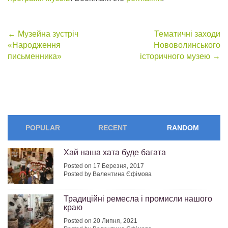
Post
←
Музейна зустріч
Тематичні заходи
«Народження
Нововолинського
navigation
письменника»
історичного музею
→
POPULAR
RECENT
RANDOM
Хай наша хата буде багата
Posted on 17 Березня, 2017
Posted by Валентина Єфімова
Традиційні ремесла і промисли нашого
краю
Posted on 20 Липня, 2021