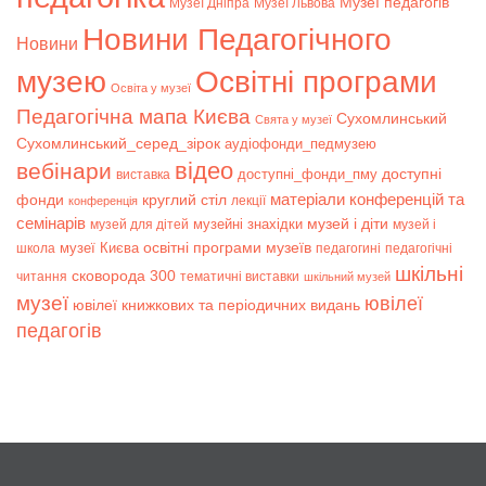
Музеї педагогів
Музеї Дніпра
Музеї Львова
Новини Педагогічного
Новини
музею
Освітні програми
Освіта у музеї
Педагогічна мапа Києва
Сухомлинський
Свята у музеї
Сухомлинський_серед_зірок
аудіофонди_педмузею
відео
вебінари
доступні
доступні_фонди_пму
виставка
матеріали конференцій та
фонди
круглий стіл
лекції
конференція
семінарів
музей і діти
музейні знахідки
музей для дітей
музей і
музеї Києва
освітні програми музеїв
школа
педагогині
педагогічні
шкільні
сковорода 300
читання
тематичні виставки
шкільний музей
музеї
ювілеї
ювілеї книжкових та періодичних видань
педагогів