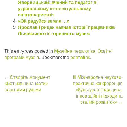
Яворницький: вчений та педагог в
українському інтелектуальному
співтоваристві»
«Ой радуйся земле …»
Ярослав Грицак навчав історії працівників
Львівського історичного музею
This entry was posted in
Музейна педагогіка
,
Освітні
програми музеїв
. Bookmark the
permalink
.
Post
←
Створіть монумент
ІІІ Міжнародна науково-
«Батьківщина-мати»
практична конференція
navigation
власними руками
«Культурна спадщина:
інноваційні підходи та
сталий розвиток»
→