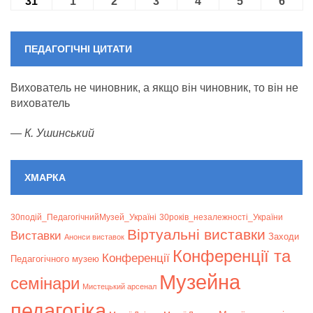
31
31.08.2026
1
01.09.2026
2
02.09.2026
3
03.09.2026
4
04.09.2026
5
05.09.2026
6
06.09
ПЕДАГОГІЧНІ ЦИТАТИ
Вихователь не чиновник, а якщо він чиновник, то він не
вихователь
—
К. Ушинський
ХМАРКА
30подій_ПедагогічнийМузей_Україні
30років_незалежності_України
Віртуальні виставки
Bиставки
Заходи
Анонси виставок
Конференції та
Конференції
Педагогічного музею
Музейна
семінари
Мистецький арсенал
педагогіка