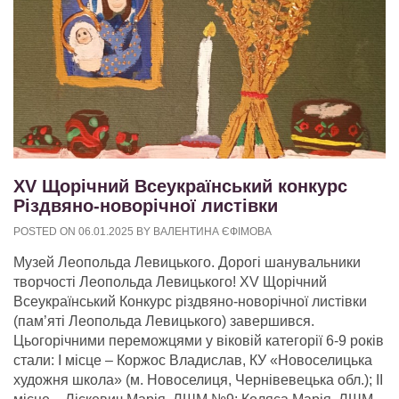
XV Щорічний Всеукраїнський конкурс
Різдвяно-новорічної листівки
POSTED ON
06.01.2025
BY
ВАЛЕНТИНА ЄФІМОВА
Музей Леопольда Левицького. Дорогі шанувальники
творчості Леопольда Левицького! XV Щорічний
Всеукраїнський Конкурс різдвяно-новорічної листівки
(пам’яті Леопольда Левицького) завершився.
Цьогорічними переможцями у віковій категорії 6-9 років
стали: І місце – Коржос Владислав, КУ «Новоселицька
художня школа» (м. Новоселиця, Чернівевецька обл.); ІІ