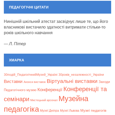
ПЕДАГОГІЧНІ ЦИТАТИ
Нинішній шкільний атестат засвідчує лише те, що його
власникові вистачило здатності витримати стільки-то
років шкільного навчання
—
Л. Пітер
ХМАРКА
30подій_ПедагогічнийМузей_Україні
30років_незалежності_України
Віртуальні виставки
Bиставки
Заходи
Анонси виставок
Конференції та
Конференції
Педагогічного музею
Музейна
семінари
Мистецький арсенал
педагогіка
Музеї педагогів
Музеї Дніпра
Музеї Львова