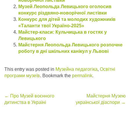
новорічної листівки
Музей Леопольда Левицького оголосив
конкурс різдвяно-новорічної листівки
Конкурс для дітей та молодих художників
«Таланти твої Україно-2025»
Майстер-класи: Кульчицька в гостях у
Левицького
Майстерня Леопольда Левицького розпочне
роботу в дні шкільних канікул у Львові
This entry was posted in
Музейна педагогіка
,
Освітні
програми музеїв
. Bookmark the
permalink
.
Post
←
Про Музей воєнного
Майстерня Музею
дитинства в Україні
української діаспори
→
navigation