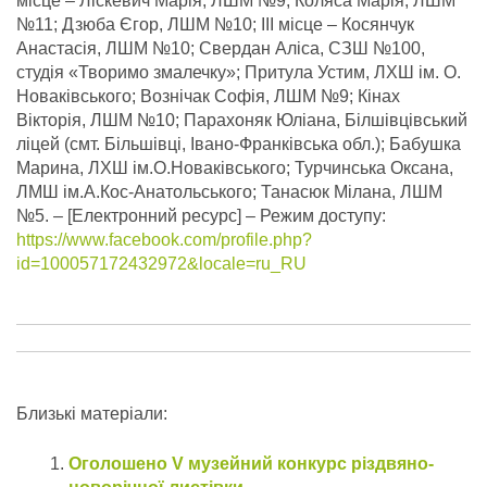
місце – Ліскевич Марія, ЛШМ №9; Коляса Марія, ЛШМ
№11; Дзюба Єгор, ЛШМ №10; ІІІ місце – Косянчук
Анастасія, ЛШМ №10; Свердан Аліса, СЗШ №100,
студія «Творимо змалечку»; Притула Устим, ЛХШ ім. О.
Новаківського; Вознічак Софія, ЛШМ №9; Кінах
Вікторія, ЛШМ №10; Парахоняк Юліана, Білшівцівський
ліцей (смт. Більшівці, Івано-Франківська обл.); Бабушка
Марина, ЛХШ ім.О.Новаківського; Турчинська Оксана,
ЛМШ ім.А.Кос-Анатольського; Танасюк Мілана, ЛШМ
№5.
– [Електронний ресурс] – Режим доступу:
https://www.facebook.com/profile.php?
id=100057172432972&locale=ru_RU
Близькі матеріали:
Оголошено V музейний конкурс різдвяно-