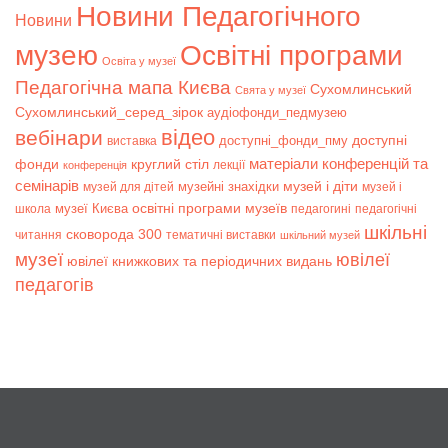
Новини Педагогічного
Новини
музею
Освітні програми
Освіта у музеї
Педагогічна мапа Києва
Сухомлинський
Свята у музеї
Сухомлинський_серед_зірок
аудіофонди_педмузею
відео
вебінари
доступні
доступні_фонди_пму
виставка
матеріали конференцій та
фонди
круглий стіл
лекції
конференція
семінарів
музей і діти
музейні знахідки
музей для дітей
музей і
музеї Києва
освітні програми музеїв
школа
педагогині
педагогічні
шкільні
сковорода 300
читання
тематичні виставки
шкільний музей
музеї
ювілеї
ювілеї книжкових та періодичних видань
педагогів