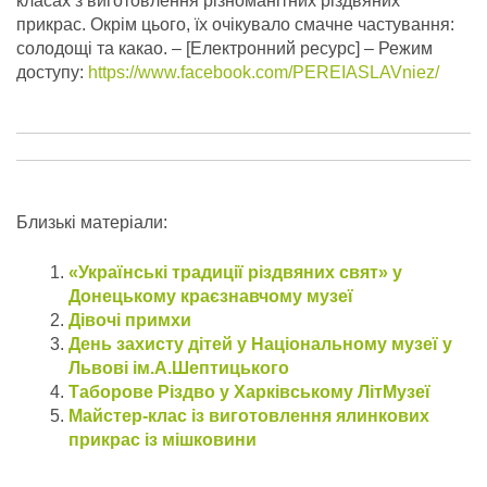
класах з виготовлення різноманітних різдвяних
прикрас. Окрім цього, їх очікувало смачне частування:
солодощі та какао.
– [Електронний ресурс] – Режим
доступу:
https://www.facebook.com/PEREIASLAVniez/
Близькі матеріали:
«Українські традиції різдвяних свят» у
Донецькому краєзнавчому музеї
Дівочі примхи
День захисту дітей у Національному музеї у
Львові ім.А.Шептицького
Таборове Різдво у Харківському ЛітМузеї
Майстер-клас із виготовлення ялинкових
прикрас із мішковини