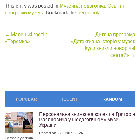
This entry was posted in
Музейна педагогіка
,
Освітні
програми музеїв
. Bookmark the
permalink
.
Post
←
Маленькі гості з
Дитяча програма
«Теремка»
«Детективна історія у музеї:
navigation
Куди зникли новорічні
свята?»
→
POPULAR
RECENT
RANDOM
Персональна книжкова колекція Григорія
Васяновича у Педагогічному музеї
України
Posted on 17 Січня, 2026
Posted by admin