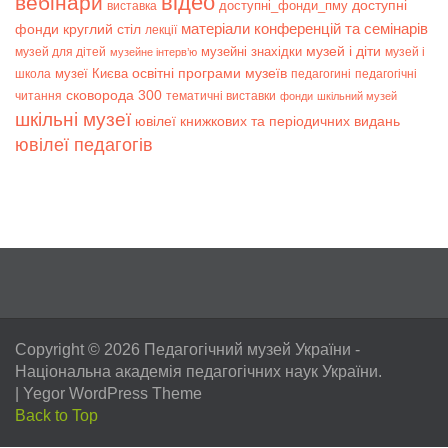
відео
вебінари
доступні
доступні_фонди_пму
виставка
матеріали конференцій та семінарів
фонди
круглий стіл
лекції
музей і діти
музейні знахідки
музей для дітей
музей і
музейне інтерв’ю
музеї Києва
освітні програми музеїв
школа
педагогині
педагогічні
сковорода 300
читання
тематичні виставки
фонди
шкільний музей
шкільні музеї
ювілеї книжкових та періодичних видань
ювілеї педагогів
Copyright © 2026
Педагогічний музей України
-
Національна академія педагогічних наук України.
|
Yegor WordPress Theme
Back to Top