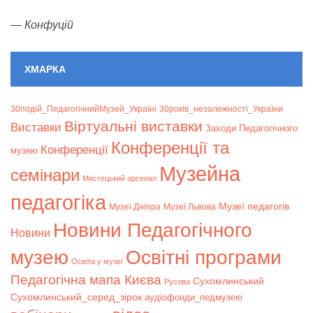
—
Конфуцій
ХМАРКА
30подій_ПедагогічнийМузей_Україні
30років_незалежності_України
Віртуальні виставки
Bиставки
Заходи Педагогічного
Конференції та
Конференції
музею
Музейна
семінари
Мистецький арсенал
педагогіка
Музеї педагогів
Музеї Дніпра
Музеї Львова
Новини Педагогічного
Новини
музею
Освітні програми
Освіта у музеї
Педагогічна мапа Києва
Сухомлинський
Русова
Сухомлинський_серед_зірок
аудіофонди_педмузею