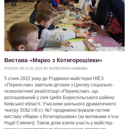
Вистава «Марко з Котигорошівки»
POSTED ON
11.01.2022
BY
ВАЛЕНТИНА ЄФІМОВА
5 січня 2022 року до Різдвяної майстерні НІЕЗ
«Переяслав» завітали дітлахи з Центру соціально-
психологічної реабілітації «Переяслав», що
розташований у селі Циблі Бориспільського району
Київської області. Учасники шкільного драматичного
театру ЗОШ І-ІІІ ст. №7 продемонстрували гостям
виставу «Марко з Котигорошівки» (за мотивами п’єси
Надії Симчич). Також дітки взяли участь у майстер-