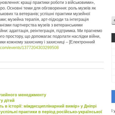
новлення: кращі практики роботи з військовими»,
іпро. Основні теми для обговорення: роль музеїв як
ькових та ветеранів; успішні практики музейної
и; музейна терапія, арт-підходи та інтеграція
ханізми партнерства музеїв з ветеранськими
ійни: адаптація, реінтеграція, підтримка.
Ми прагнемо
ого простору, що допомагає подолати наслідки війни,
римки кожному захиснику і захисниці – [Електронний
k.com/events/1377204303299508
музейного менеджменту
у дітей
ь в історії: міждисциплінарний вимір» у Дніпрі
І
суспільні практики в період російсько-української