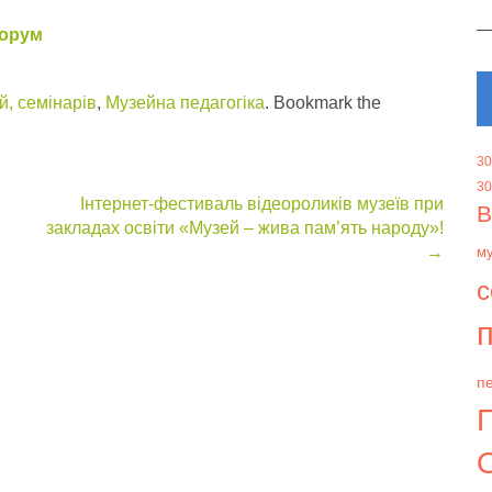
форум
, семінарів
,
Музейна педагогіка
. Bookmark the
30
30
Інтернет-фестиваль відеороликів музеїв при
В
закладах освіти «Музей – жива пам’ять народу»!
→
м
с
п
пе
О