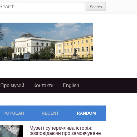
earch
or:
Про музей
Контакти
English
POPULAR
RECENT
RANDOM
Музеї і суперечлива історія:
розповідаючи про замовчуване