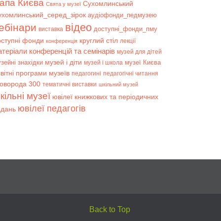
апа Києва
Сухомлинський
Свята у музеї
ухомлинський_серед_зірок
аудіофонди_педмузею
відео
ебінари
доступні_фонди_пму
виставка
оступні фонди
круглий стіл
лекції
конференція
атеріали конференцій та семінарів
музей для дітей
музей і діти
зейні знахідки
музеї Києва
музей і школа
вітні програми музеїв
педагогині
педагогічні читання
коворода 300
тематичні виставки
шкільний музей
кільні музеї
ювілеї книжкових та періодичних
ювілеї педагогів
идань
Back to Top