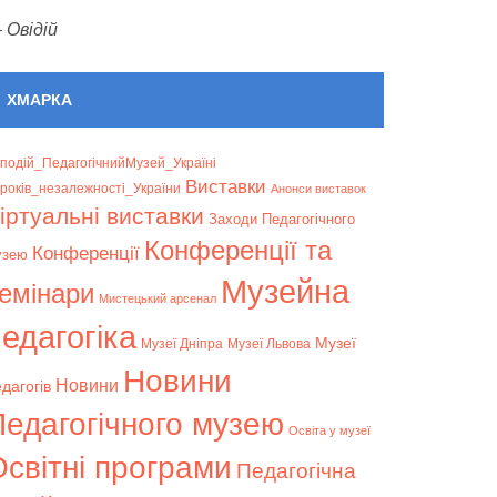
—
Овідій
ХМАРКА
подій_ПедагогічнийМузей_Україні
Bиставки
років_незалежності_України
Анонси виставок
іртуальні виставки
Заходи Педагогічного
Конференції та
Конференції
узею
Музейна
емінари
Мистецький арсенал
едагогіка
Музеї
Музеї Дніпра
Музеї Львова
Новини
Новини
дагогів
Педагогічного музею
Освіта у музеї
світні програми
Педагогічна