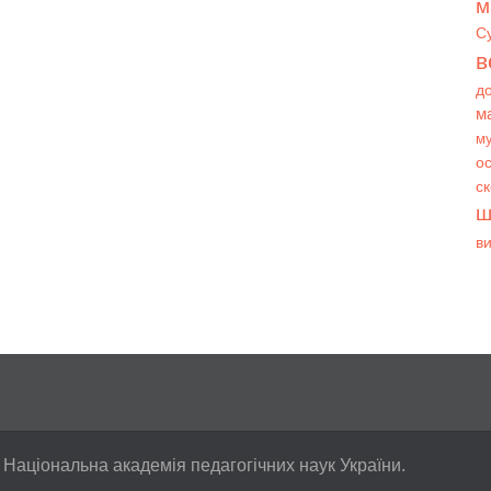
м
С
в
д
м
му
ос
с
ш
в
 Національна академія педагогічних наук України.