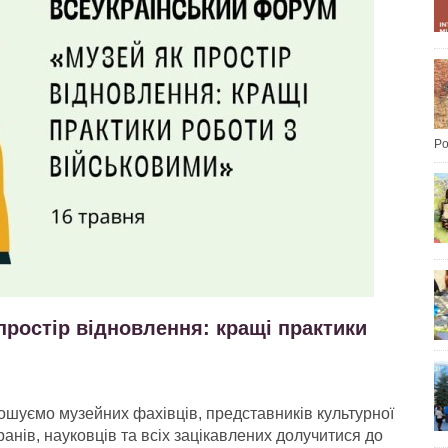
Po
ростір відновлення: кращі практики
шуємо музейних фахівців, представників культурної
анів, науковців та всіх зацікавлених долучитися до