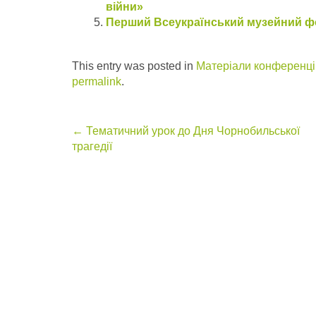
війни»
Перший Всеукраїнський музейний 
This entry was posted in
Матеріали конференцій
permalink
.
Post
←
Тематичний урок до Дня Чорнобильської
трагедії
navigation