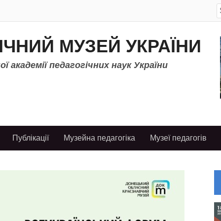
S
f
ІЧНИЙ МУЗЕЙ УКРАЇНИ
ї академії педагогічних наук України
Публікації
Музейна педагогіка
Музеї педагогів