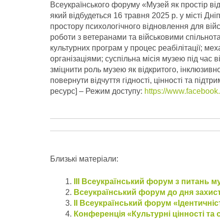
Всеукраїнського форуму «Музей як простір від
який відбудеться 16 травня 2025 р. у місті Дн
простору психологічного відновлення для війс
роботи з ветеранами та військовими спільнотам
культурних програм у процес реабілітації; ме
організаціями; суспільна місія музею під час в
зміцнити роль музею як відкритого, інклюзивн
повернути відчуття гідності, цінності та підт
ресурс] – Режим доступу:
https://www.faceboo
Близькі матеріали:
ІІІ Всеукраїнський форум з питань 
Всеукраїнський форум до дня захист
ІІ Всеукраїнський форум «Ідентичніст
Конференція «Культурні цінності та 