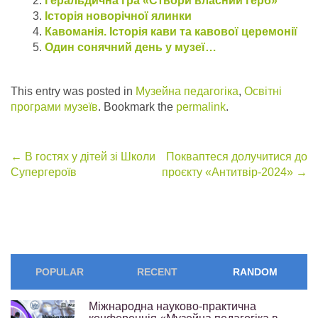
Геральдична гра «Створи власний герб»
Історія новорічної ялинки
Кавоманія. Історія кави та кавової церемонії
Один сонячний день у музеї…
This entry was posted in
Музейна педагогіка
,
Освітні
програми музеїв
. Bookmark the
permalink
.
Post
←
В гостях у дітей зі Школи
Покваптеся долучитися до
Супергероїв
проєкту «Антитвір-2024»
→
navigation
POPULAR
RECENT
RANDOM
Міжнародна науково-практична