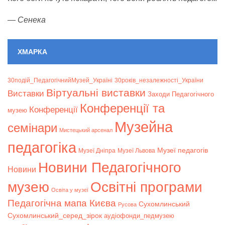
—
Сенека
ХМАРКА
30подій_ПедагогічнийМузей_Україні
30років_незалежності_України
Віртуальні виставки
Bиставки
Заходи Педагогічного
Конференції та
Конференції
музею
Музейна
семінари
Мистецький арсенал
педагогіка
Музеї педагогів
Музеї Дніпра
Музеї Львова
Новини Педагогічного
Новини
музею
Освітні програми
Освіта у музеї
Педагогічна мапа Києва
Сухомлинський
Русова
Сухомлинський_серед_зірок
аудіофонди_педмузею