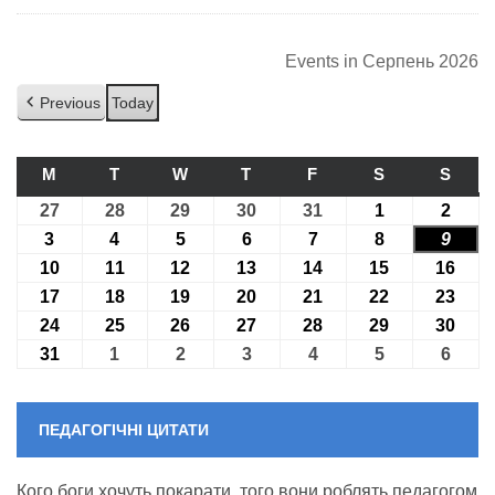
Events in Серпень 2026
Previous
Today
M
ПОНЕДІЛОК
T
ВІВТОРОК
W
СЕРЕДА
T
ЧЕТВЕР
F
П’ЯТНИЦЯ
S
СУБОТА
S
НЕДІ
27
27.07.2026
28
28.07.2026
29
29.07.2026
30
30.07.2026
31
31.07.2026
1
01.08.2026
2
02.08
3
03.08.2026
4
04.08.2026
5
05.08.2026
6
06.08.2026
7
07.08.2026
8
08.08.2026
9
09.08
10
10.08.2026
11
11.08.2026
12
12.08.2026
13
13.08.2026
14
14.08.2026
15
15.08.2026
16
16.0
17
17.08.2026
18
18.08.2026
19
19.08.2026
20
20.08.2026
21
21.08.2026
22
22.08.2026
23
23.0
24
24.08.2026
25
25.08.2026
26
26.08.2026
27
27.08.2026
28
28.08.2026
29
29.08.2026
30
30.0
31
31.08.2026
1
01.09.2026
2
02.09.2026
3
03.09.2026
4
04.09.2026
5
05.09.2026
6
06.09
ПЕДАГОГІЧНІ ЦИТАТИ
Кого боги хочуть покарати, того вони роблять педагогом