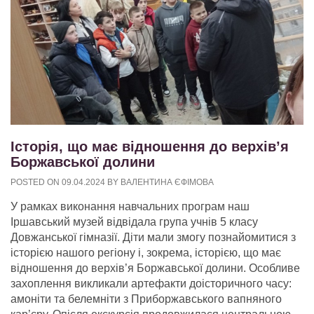
Історія, що має відношення до верхів’я
Боржавської долини
POSTED ON
09.04.2024
BY
ВАЛЕНТИНА ЄФІМОВА
У рамках виконання навчальних програм наш
Іршавський музей відвідала група учнів 5 класу
Довжанської гімназії. Діти мали змогу познайомитися з
історією нашого регіону і, зокрема, історією, що має
відношення до верхів’я Боржавської долини. Особливе
захоплення викликали артефакти доісторичного часу:
амоніти та белемніти з Приборжавського вапняного