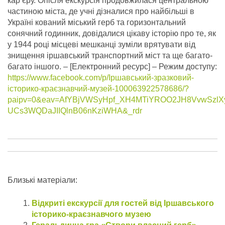
кар’єру. Опісля екскурсія продовжилася центральною
частиною міста, де учні дізналися про найбільші в
Україні кований міський герб та горизонтальний
сонячний годинник, довідалися цікаву історію про те, як
у 1944 році місцеві мешканці зуміли врятувати від
знищення іршавський транспортний міст та ще багато-
багато іншого.
– [Електронний ресурс] – Режим доступу:
https://www.facebook.com/p/Іршавський-зразковий-
історико-краєзнавчий-музей-100063922578686/?
paipv=0&eav=AfYBjVWSyHpf_XH4MTiYROO2JH8VvwSzlXy
UCs3WQDaJIIQlnB06nKziWHA&_rdr
Близькі матеріали:
Відкриті екскурсії для гостей від Іршавського
історико-краєзнавчого музею