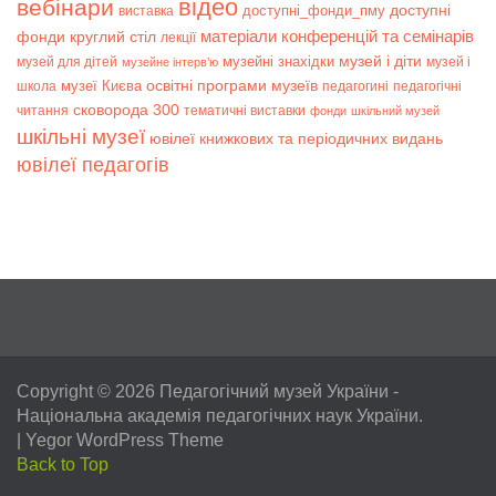
відео
вебінари
доступні
доступні_фонди_пму
виставка
матеріали конференцій та семінарів
фонди
круглий стіл
лекції
музей і діти
музейні знахідки
музей для дітей
музей і
музейне інтерв’ю
музеї Києва
освітні програми музеїв
школа
педагогині
педагогічні
сковорода 300
читання
тематичні виставки
фонди
шкільний музей
шкільні музеї
ювілеї книжкових та періодичних видань
ювілеї педагогів
Copyright © 2026
Педагогічний музей України
-
Національна академія педагогічних наук України.
|
Yegor WordPress Theme
Back to Top