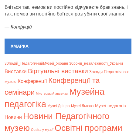
Вчіться так, немов ви постійно відчуваєте брак знань, і
так, немов ви постійно боїтеся розгубити свої знання
—
Конфуцій
ХМАРКА
30подій_ПедагогічнийМузей_Україні
30років_незалежності_України
Віртуальні виставки
Bиставки
Заходи Педагогічного
Конференції та
Конференції
музею
Музейна
семінари
Мистецький арсенал
педагогіка
Музеї педагогів
Музеї Дніпра
Музеї Львова
Новини Педагогічного
Новини
музею
Освітні програми
Освіта у музеї