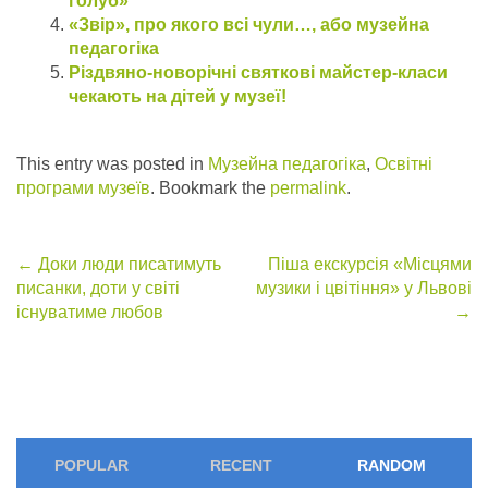
голуб»
«Звір», про якого всі чули…, або музейна
педагогіка
Різдвяно-новорічні святкові майстер-класи
чекають на дітей у музеї!
This entry was posted in
Музейна педагогіка
,
Освітні
програми музеїв
. Bookmark the
permalink
.
Post
←
Доки люди писатимуть
Піша екскурсія «Місцями
писанки, доти у світі
музики і цвітіння» у Львові
navigation
існуватиме любов
→
POPULAR
RECENT
RANDOM