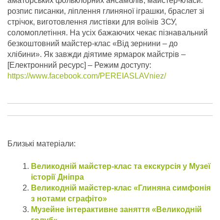
аматорських фольклорних ансамблів; майстер-класи:
розпис писанки, ліплення глиняної іграшки, браслет зі
стрічок, виготовлення листівки для воїнів ЗСУ,
соломоплетіння. На усіх бажаючих чекає пізнавальний
безкоштовний майстер-клас «Від зернини – до
хлібини».
Як завжди діятиме ярмарок майстрів –
[Електронний ресурс] – Режим доступу:
https://www.facebook.com/PEREIASLAVniez/
Близькі матеріали:
Великодній майстер-клас та екскурсія у Музеї
історії Дніпра
Великодній майстер-клас «Глиняна симфонія
з нотами сграфіто»
Музейне інтерактивне заняття «Великодній