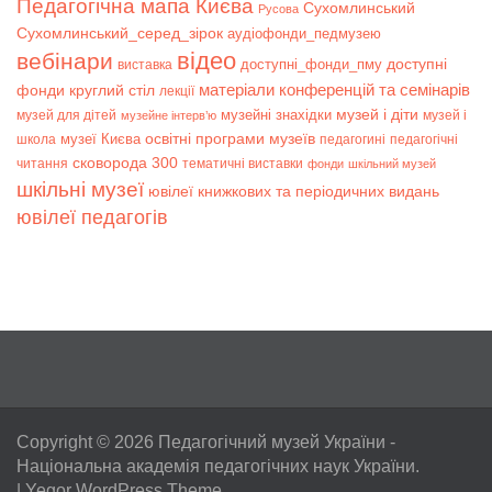
Педагогічна мапа Києва
Сухомлинський
Русова
Сухомлинський_серед_зірок
аудіофонди_педмузею
відео
вебінари
доступні
доступні_фонди_пму
виставка
матеріали конференцій та семінарів
фонди
круглий стіл
лекції
музей і діти
музейні знахідки
музей для дітей
музей і
музейне інтерв’ю
музеї Києва
освітні програми музеїв
школа
педагогині
педагогічні
сковорода 300
читання
тематичні виставки
фонди
шкільний музей
шкільні музеї
ювілеї книжкових та періодичних видань
ювілеї педагогів
Copyright © 2026
Педагогічний музей України
-
Національна академія педагогічних наук України.
|
Yegor WordPress Theme