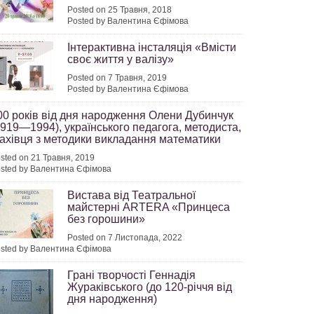
Posted on 25 Травня, 2018
Posted by Валентина Єфімова
Інтерактивна інсталяція «Вмісти
своє життя у валізу»
Posted on 7 Травня, 2019
Posted by Валентина Єфімова
00 років від дня народження Олени Дубинчук
1919—1994), українського педагога, методиста,
ахівця з методики викладання математики
sted on 21 Травня, 2019
sted by Валентина Єфімова
Вистава від Театральної
майстерні ARTERA «Принцеса
без горошини»
Posted on 7 Листопада, 2022
sted by Валентина Єфімова
Грані творчості Геннадія
Жураківського (до 120-річчя від
дня народження)