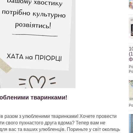
1
(
ф
Po
Po
юбленими тваринками!
Po
ів разом з улюбленими тваринками! Хочете провести
ати свого пухнастого друга вдома? Тепер вам не
для вас та ваших улюбленців. Пориньте у світ околиць