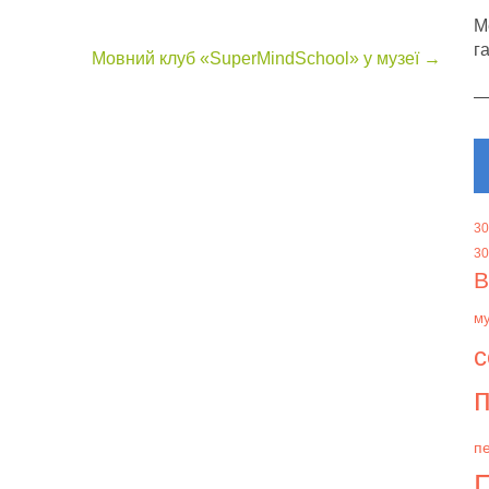
М
г
Мовний клуб «SuperMindSchool» у музеї
→
30
30
В
м
с
п
пе