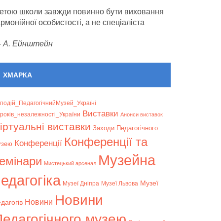
етою школи завжди повинно бути виховання
армонійної особистості, а не спеціаліста
—
А. Ейнштейн
ХМАРКА
подій_ПедагогічнийМузей_Україні
Bиставки
років_незалежності_України
Анонси виставок
іртуальні виставки
Заходи Педагогічного
Конференції та
Конференції
узею
Музейна
емінари
Мистецький арсенал
едагогіка
Музеї
Музеї Дніпра
Музеї Львова
Новини
Новини
дагогів
Педагогічного музею