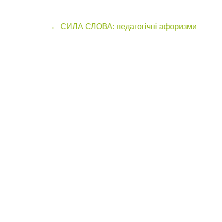
Post
←
СИЛА СЛОВА: педагогічні афоризми
navigation