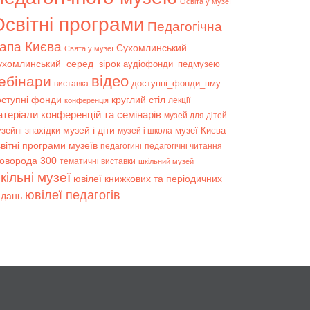
Освіта у музеї
світні програми
Педагогічна
апа Києва
Сухомлинський
Свята у музеї
ухомлинський_серед_зірок
аудіофонди_педмузею
відео
ебінари
доступні_фонди_пму
виставка
оступні фонди
круглий стіл
лекції
конференція
атеріали конференцій та семінарів
музей для дітей
музей і діти
зейні знахідки
музеї Києва
музей і школа
вітні програми музеїв
педагогині
педагогічні читання
коворода 300
тематичні виставки
шкільний музей
кільні музеї
ювілеї книжкових та періодичних
ювілеї педагогів
идань