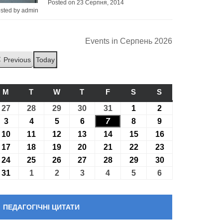
Posted on 23 Серпня, 2014
sted by admin
Events in Серпень 2026
Previous
Today
M
ПОНЕДІЛОК
T
ВІВТОРОК
W
СЕРЕДА
T
ЧЕТВЕР
F
П’ЯТНИЦЯ
S
СУБОТА
S
НЕДІЛЯ
27
27.07.2026
28
28.07.2026
29
29.07.2026
30
30.07.2026
31
31.07.2026
1
01.08.2026
2
02.08.2026
3
03.08.2026
4
04.08.2026
5
05.08.2026
6
06.08.2026
7
07.08.2026
8
08.08.2026
9
09.08.2026
10
10.08.2026
11
11.08.2026
12
12.08.2026
13
13.08.2026
14
14.08.2026
15
15.08.2026
16
16.08.2026
17
17.08.2026
18
18.08.2026
19
19.08.2026
20
20.08.2026
21
21.08.2026
22
22.08.2026
23
23.08.2026
24
24.08.2026
25
25.08.2026
26
26.08.2026
27
27.08.2026
28
28.08.2026
29
29.08.2026
30
30.08.2026
31
31.08.2026
1
01.09.2026
2
02.09.2026
3
03.09.2026
4
04.09.2026
5
05.09.2026
6
06.09.2026
ПЕДАГОГІЧНІ ЦИТАТИ