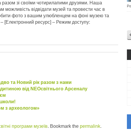
а разом зі своїми чотирилапими друзями. Наша
Po
м можливість відвідати музей та провести час в
обити фото з вашим улюбленцем на фоні музею та
– [Електронний ресурс] – Режим доступу:
дво та Новий рік разом з нами
з дитиною від NEOсвітнього Арсеналу
еєм
школи!
ом з археологом»
вітні програми музеїв
. Bookmark the
permalink
.