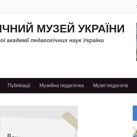
S
f
ІЧНИЙ МУЗЕЙ УКРАЇНИ
ї академії педагогічних наук України
Публікації
Музейна педагогіка
Музеї педагогів