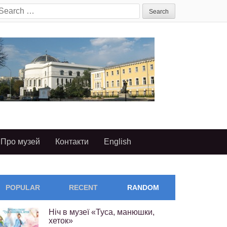
earch
or:
Про музей
Контакти
English
POPULAR
RECENT
RANDOM
Ніч в музеї «Туса, манюшки,
хеток»