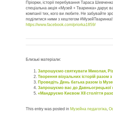
Пріорки, історії перебування Тараса Шевченк
спеціальна акція «Музей + Тваринка» дарує ва
компанії тих, кого ви любите.
Не забувайте зр
поділитися ними з хештегом #МузейТваринка! 
https://www.facebook.com/priorka1859/
Близькі матеріали:
Запрошуємо святкувати Миколая, Різ
Творення візуальних історій разом 
Проведіть День батька разом із Муз
Запрошуємо вас до Давньогрецької 
«Мандруємо Києвом ХІІ століття раз
This entry was posted in
Музейна педагогіка
,
Ос