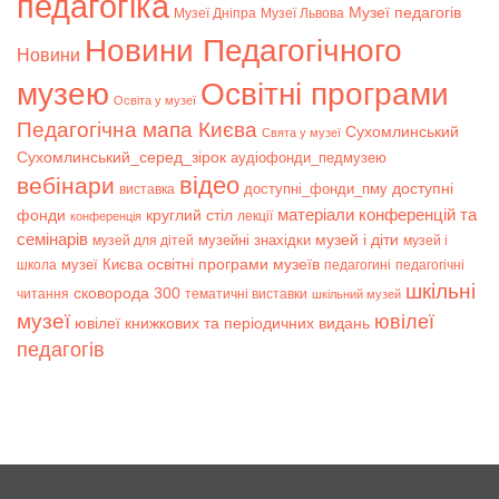
педагогіка
Музеї педагогів
Музеї Дніпра
Музеї Львова
Новини Педагогічного
Новини
музею
Освітні програми
Освіта у музеї
Педагогічна мапа Києва
Сухомлинський
Свята у музеї
Сухомлинський_серед_зірок
аудіофонди_педмузею
відео
вебінари
доступні
доступні_фонди_пму
виставка
матеріали конференцій та
фонди
круглий стіл
лекції
конференція
семінарів
музей і діти
музейні знахідки
музей для дітей
музей і
музеї Києва
освітні програми музеїв
школа
педагогині
педагогічні
шкільні
сковорода 300
читання
тематичні виставки
шкільний музей
музеї
ювілеї
ювілеї книжкових та періодичних видань
педагогів