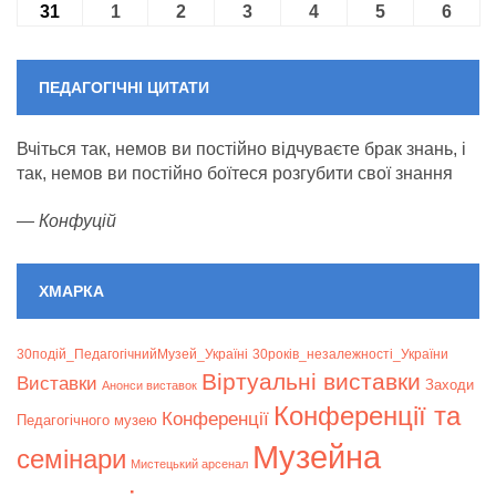
31
31.08.2026
1
01.09.2026
2
02.09.2026
3
03.09.2026
4
04.09.2026
5
05.09.2026
6
06.09
ПЕДАГОГІЧНІ ЦИТАТИ
Вчіться так, немов ви постійно відчуваєте брак знань, і
так, немов ви постійно боїтеся розгубити свої знання
—
Конфуцій
ХМАРКА
30подій_ПедагогічнийМузей_Україні
30років_незалежності_України
Віртуальні виставки
Bиставки
Заходи
Анонси виставок
Конференції та
Конференції
Педагогічного музею
Музейна
семінари
Мистецький арсенал