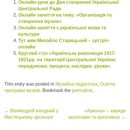
Онлайн-урок до Дня створення Української
Центральної Ради
Онлайн заняття на тему: «Організація та
створення музею»
Онлайн-заняття з української мови та
культури
Тут жив Михайло Старицький – зустріч
онлайн
Круглий стіл «Українська революція 1917-
1921рр. на території Центральної України:
передумови, процеси, наслідки, уроки»
This entry was posted in
Музейна педагогіка
,
Освітні
програми музеїв
. Bookmark the
permalink
.
Post
←
Великодній вихідний у
«Аркона» – завжди
Мистецькому арсеналі
захопливо та креативно
→
navigation