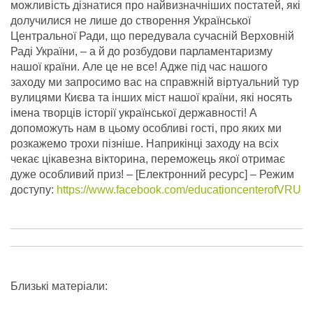
можливість дізнатися про найвизначніших постатей, які
долучилися не лише до створення Української
Центральної Ради, що передувала сучасній Верховній
Раді України, – а й до розбудови парламентаризму
нашої країни. Але це не все! Адже під час нашого
заходу ми запросимо вас на справжній віртуальний тур
вулицями Києва та інших міст нашої країни, які носять
імена творців історії української державності! А
допоможуть нам в цьому особливі гості, про яких ми
розкажемо трохи пізніше. Наприкінці заходу на всіх
чекає цікавезна вікторина, переможець якої отримає
дуже особливий приз!
– [Електронний ресурс] – Режим
доступу:
https://www.facebook.com/educationcenterofVRU
Близькі матеріали: