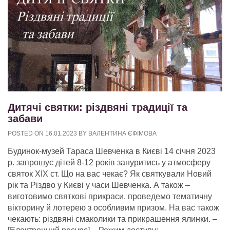
Дитячі святки: різдвяні традиції та
забави
POSTED ON
16.01.2023
BY
ВАЛЕНТИНА ЄФІМОВА
Будинок-музей Тараса Шевченка в Києві 14 січня 2023
р. запрошує дітей 8-12 років зануритись у атмосферу
святок ХІХ ст. Що на вас чекає? Як святкували Новий
рік та Різдво у Києві у часи Шевченка. А також –
виготовимо святкові прикраси, проведемо тематичну
вікторину й лотерею з особливим призом. На вас також
чекають: різдвяні смаколики та прикрашення ялинки.
–