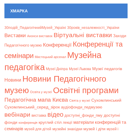
ХМАРКА
30подій_ПедагогічнийМузей_Україні
30років_незалежності_України
Віртуальні виставки
Bиставки
Заходи
Анонси виставок
Конференції та
Конференції
Педагогічного музею
Музейна
семінари
Мистецький арсенал
педагогіка
Музеї педагогів
Музеї Дніпра
Музеї Львова
Новини Педагогічного
Новини
музею
Освітні програми
Освіта у музеї
Педагогічна мапа Києва
Сухомлинський
Свята у музеї
Сухомлинський_серед_зірок
аудіофонди_педмузею
відео
вебінари
доступні
доступні_фонди_пму
виставка
матеріали конференцій та
фонди
круглий стіл
лекції
конференція
семінарів
музей і діти
музейні знахідки
музей для дітей
музей і