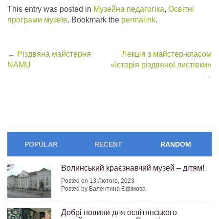
This entry was posted in
Музейна педагогіка
,
Освітні
програми музеїв
. Bookmark the
permalink
.
Post
←
Різдвяна майстерня
Лекція з майстер-класом
NAMU
«Історія різдвяної листівки»
navigation
→
POPULAR
RECENT
RANDOM
Волинський краєзнавчий музей – дітям!
Posted on 13 Лютого, 2023
Posted by Валентина Єфімова
Добрі новини для освітянського