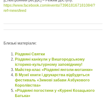
[Електронний ресурс] – Режим доступу:
https://www.facebook.com/events/739618167181084/?
ref=newsfeed
Близькі матеріали:
Різдвяні Святки
Різдвяні канікули у Вишгородському
історико-культурному заповіднику!
Майстер-клас «Різдвяні янголи-мотанки»
В Музеї книги і друкарства відбудеться
фестиваль «Зимові забави Азбукового
Королівства»
«Різдвяні погостини у «Курені Козацького
Батька»