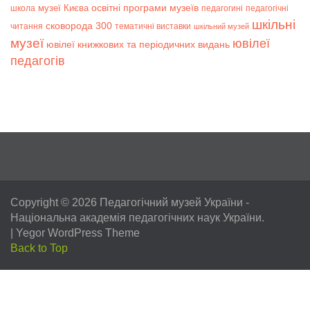
музеї Києва
освітні програми музеїв
школа
педагогині
педагогічні
шкільні
сковорода 300
читання
тематичні виставки
шкільний музей
музеї
ювілеї
ювілеї книжкових та періодичних видань
педагогів
Copyright © 2026
Педагогічний музей України
-
Національна академія педагогічних наук України.
|
Yegor WordPress Theme
Back to Top