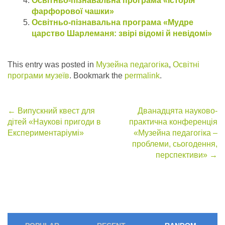
Освітньо-пізнавальна програма «Історія
фарфорової чашки»
Освітньо-пізнавальна програма «Мудре
царство Шарлеманя: звірі відомі й невідомі»
This entry was posted in
Музейна педагогіка
,
Освітні
програми музеїв
. Bookmark the
permalink
.
Post
←
Випускний квест для
Дванадцята науково-
дітей «Наукові пригоди в
практична конференція
navigation
Експериментаріумі»
«Музейна педагогіка –
проблеми, сьогодення,
перспективи»
→