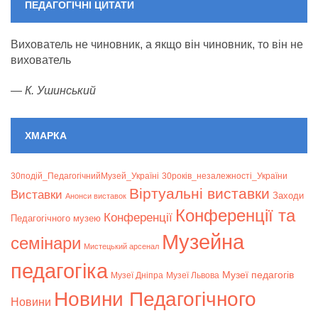
ПЕДАГОГІЧНІ ЦИТАТИ
Вихователь не чиновник, а якщо він чиновник, то він не
вихователь
—
К. Ушинський
ХМАРКА
30подій_ПедагогічнийМузей_Україні
30років_незалежності_України
Віртуальні виставки
Bиставки
Заходи
Анонси виставок
Конференції та
Конференції
Педагогічного музею
Музейна
семінари
Мистецький арсенал
педагогіка
Музеї педагогів
Музеї Дніпра
Музеї Львова
Новини Педагогічного
Новини