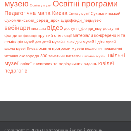
музею
Освітні програми
Освіта у музеї
Педагогічна мапа Києва
Сухомлинський
Свята у музеї
Сухомлинський_серед_зірок
аудіофонди_педмузею
відео
вебінари
доступні
доступні_фонди_пму
виставка
матеріали конференцій та
фонди
круглий стіл
лекції
конференція
семінарів
музей і діти
музейні знахідки
музей для дітей
музей і
музеї Києва
освітні програми музеїв
школа
педагогині
педагогічні
шкільні
сковорода 300
читання
тематичні виставки
шкільний музей
музеї
ювілеї
ювілеї книжкових та періодичних видань
педагогів
Copyright © 2026
Педагогічний музей України
-