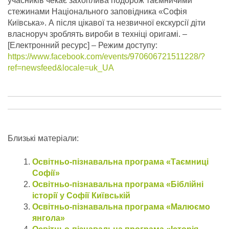
учасників чекає захоплива подорож таємничими
стежинами Національного заповідника «Софія
Київська». А після цікавої та незвичної екскурсії діти
власноруч зроблять вироби в техніці оригамі.
–
[Електронний ресурс] – Режим доступу:
https://www.facebook.com/events/970606721511228/?
ref=newsfeed&locale=uk_UA
Близькі матеріали:
Освітньо-пізнавальна програма «Таємниці
Софії»
Освітньо-пізнавальна програма «Біблійні
історії у Софії Київській
Освітньо-пізнавальна програма «Малюємо
янгола»