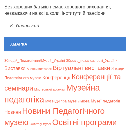
Без хороших батьків немає хорошого виховання,
незважаючи на всі школи, інститути й пансіони
—
К. Ушинський
ХМАРКА
30подій_ПедагогічнийМузей_Україні
30років_незалежності_України
Віртуальні виставки
Bиставки
Заходи
Анонси виставок
Конференції та
Конференції
Педагогічного музею
Музейна
семінари
Мистецький арсенал
педагогіка
Музеї педагогів
Музеї Дніпра
Музеї Львова
Новини Педагогічного
Новини
музею
Освітні програми
Освіта у музеї