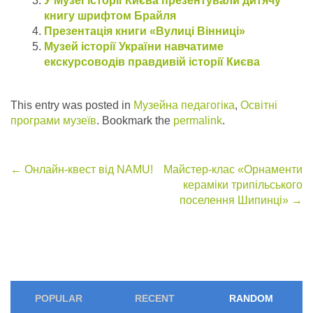
У Музеї історії Києва презентували дитячу
книгу шрифтом Брайля
Презентація книги «Вулиці Вінниці»
Музей історії України навчатиме
екскурсоводів правдивій історії Києва
This entry was posted in
Музейна педагогіка
,
Освітні
програми музеїв
. Bookmark the
permalink
.
Post
←
Онлайн-квест від NAMU!
Майстер-клас «Орнаменти
кераміки трипільського
navigation
поселення Шипинці»
→
POPULAR
RECENT
RANDOM