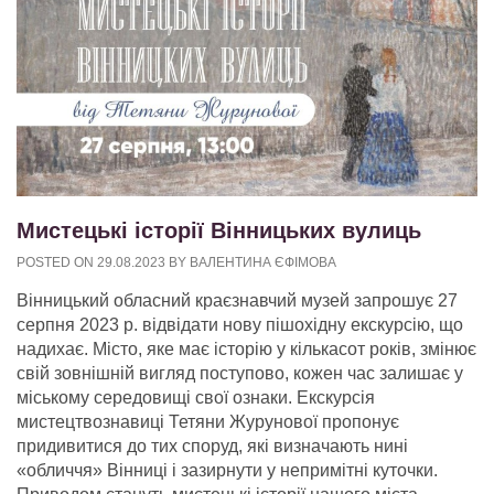
Мистецькі історії Вінницьких вулиць
POSTED ON
29.08.2023
BY
ВАЛЕНТИНА ЄФІМОВА
Вінницький обласний краєзнавчий музей запрошує 27
серпня 2023 р. відвідати нову пішохідну екскурсію, що
надихає. Місто, яке має історію у кількасот років, змінює
свій зовнішній вигляд поступово, кожен час залишає у
міському середовищі свої ознаки. Екскурсія
мистецтвознавиці Тетяни Журунової пропонує
придивитися до тих споруд, які визначають нині
«обличчя» Вінниці і зазирнути у непримітні куточки.