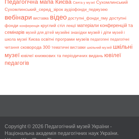
Педагогічна мапа Києва
Сухомлинський
Свята у музеї
Сухомлинський_серед_зірок
аудіофонди_педмузею
відео
вебінари
доступні
доступні_фонди_пму
виставка
матеріали конференцій та
фонди
круглий стіл
лекції
конференція
семінарів
музей і діти
музейні знахідки
музей для дітей
музей і
музеї Києва
освітні програми музеїв
школа
педагогині
педагогічні
шкільні
сковорода 300
читання
тематичні виставки
шкільний музей
музеї
ювілеї
ювілеї книжкових та періодичних видань
педагогів
Copyright © 2026
Педагогічний музей України
-
Національна академія педагогічних наук України.