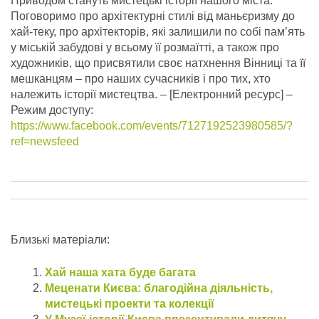
Приводом стануть мистецькі історії нашого міста.
Поговоримо про архітектурні стилі від маньєризму до
хай-теку, про архітекторів, які залишили по собі пам’ять
у міській забудові у всьому її розмаїтті, а також про
художників, що присвятили своє натхнення Вінниці та її
мешканцям – про наших сучасників і про тих, хто
належить історії мистецтва.
– [Електронний ресурс] –
Режим доступу:
https://www.facebook.com/events/7127192523980585/?
ref=newsfeed
Близькі матеріали:
Хай наша хата буде багата
Меценати Києва: благодійна діяльність,
мистецькі проекти та колекції