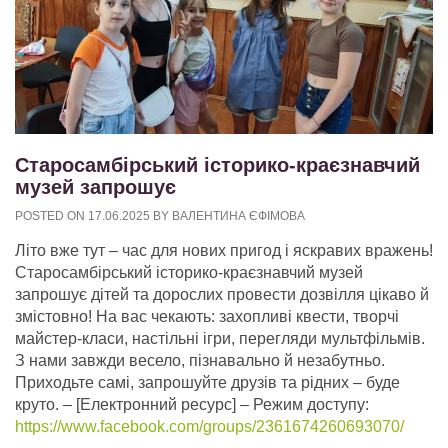
Старосамбірський історико-краєзнавчий
музей запрошує
POSTED ON
17.06.2025
BY
ВАЛЕНТИНА ЄФІМОВА
Літо вже тут – час для нових пригод і яскравих вражень!
Старосамбірський історико-краєзнавчий музей
запрошує дітей та дорослих провести дозвілля цікаво й
змістовно! На вас чекають: захопливі квести, творчі
майстер-класи, настільні ігри, перегляди мультфільмів.
З нами завжди весело, пізнавально й незабутньо.
Приходьте самі, запрошуйте друзів та рідних – буде
круто.
– [Електронний ресурс] – Режим доступу:
https://www.facebook.com/groups/2361674260693070/