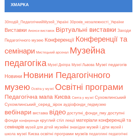
ХМАРКА
30подій_ПедагогічнийМузей_Україні
30років_незалежності_України
Віртуальні виставки
Bиставки
Заходи
Анонси виставок
Конференції та
Конференції
Педагогічного музею
Музейна
семінари
Мистецький арсенал
педагогіка
Музеї педагогів
Музеї Дніпра
Музеї Львова
Новини Педагогічного
Новини
музею
Освітні програми
Освіта у музеї
Педагогічна мапа Києва
Сухомлинський
Свята у музеї
Сухомлинський_серед_зірок
аудіофонди_педмузею
відео
вебінари
доступні
доступні_фонди_пму
виставка
матеріали конференцій та
фонди
круглий стіл
лекції
конференція
семінарів
музей і діти
музейні знахідки
музей для дітей
музей і
музеї Києва
освітні програми музеїв
школа
педагогині
педагогічні