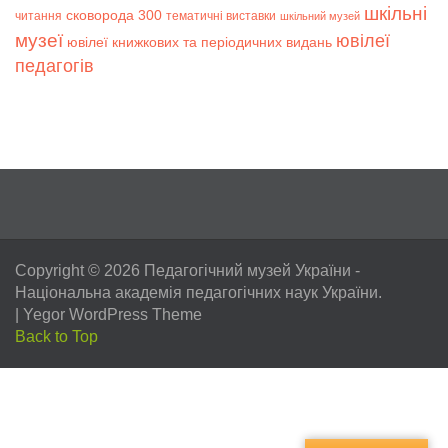
шкільні
сковорода 300
читання
тематичні виставки
шкільний музей
музеї
ювілеї
ювілеї книжкових та періодичних видань
педагогів
Copyright © 2026
Педагогічний музей України
-
Національна академія педагогічних наук України.
|
Yegor WordPress Theme
Back to Top