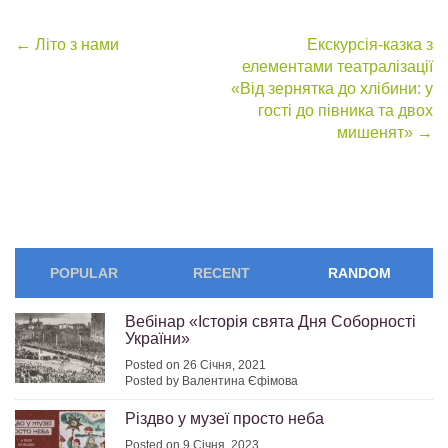
Post
←
Літо з нами
Екскурсія-казка з
елементами театралізації
navigation
«Від зернятка до хлібини: у
гості до півника та двох
мишенят»
→
POPULAR
RECENT
RANDOM
Вебінар «Історія свята Дня Соборності
України»
Posted on 26 Січня, 2021
Posted by Валентина Єфімова
Різдво у музеї просто неба
Posted on 9 Січня, 2023