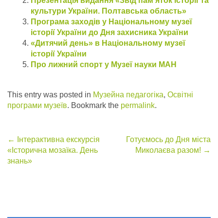
Презентація видання «Звід пам’яток історії та
культури України. Полтавська область»
Програма заходів у Національному музеї
історії України до Дня захисника України
«Дитячий день» в Національному музеї
історії України
Про лижний спорт у Музеї науки МАН
This entry was posted in
Музейна педагогіка
,
Освітні
програми музеїв
. Bookmark the
permalink
.
Post
←
Інтерактивна екскурсія
Готуємось до Дня міста
«Історична мозаїка. День
Миколаєва разом!
→
navigation
знань»