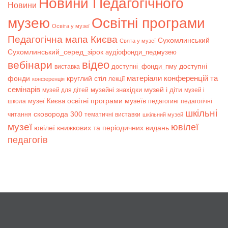
Новини Педагогічного
Новини
музею
Освітні програми
Освіта у музеї
Педагогічна мапа Києва
Сухомлинський
Свята у музеї
Сухомлинський_серед_зірок
аудіофонди_педмузею
відео
вебінари
доступні
доступні_фонди_пму
виставка
матеріали конференцій та
фонди
круглий стіл
лекції
конференція
семінарів
музей і діти
музейні знахідки
музей для дітей
музей і
музеї Києва
освітні програми музеїв
школа
педагогині
педагогічні
шкільні
сковорода 300
читання
тематичні виставки
шкільний музей
музеї
ювілеї
ювілеї книжкових та періодичних видань
педагогів