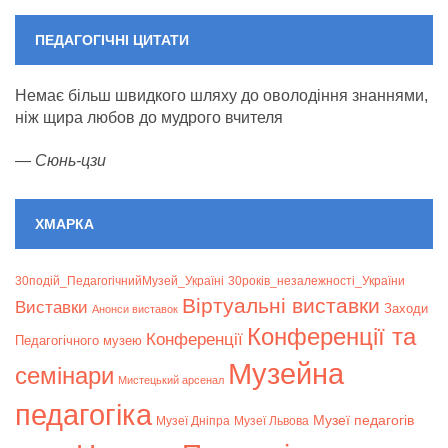
ПЕДАГОГІЧНІ ЦИТАТИ
Немає більш швидкого шляху до оволодіння знаннями,
ніж щира любов до мудрого вчителя
—
Сюнь-цзи
ХМАРКА
30подій_ПедагогічнийМузей_Україні
30років_незалежності_України
Віртуальні виставки
Bиставки
Заходи
Анонси виставок
Конференції та
Конференції
Педагогічного музею
Музейна
семінари
Мистецький арсенал
педагогіка
Музеї педагогів
Музеї Дніпра
Музеї Львова