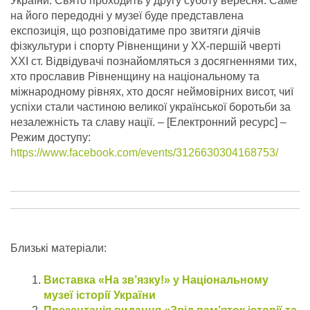
України. Свято проходить у другу суботу вересня. Саме
на його передодні у музеї буде представлена
експозиція, що розповідатиме про звитяги діячів
фізкультури і спорту Рівненщини у ХХ-першій чверті
ХХІ ст. Відвідувачі познайомляться з досягненнями тих,
хто прославив Рівненщину на національному та
міжнародному рівнях, хто досяг неймовірних висот, чиї
успіхи стали частиною великої української боротьби за
незалежність та славу нації.
– [Електронний ресурс] –
Режим доступу:
https://www.facebook.com/events/3126630304168753/
Близькі матеріали:
Виставка «На зв’язку!» у Національному
музеї історії України