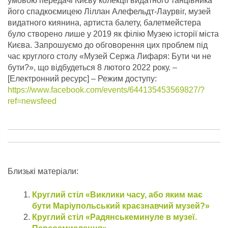
умовою передачі Києву колекції видатного танцівника
його спадкоємицею Ліллан Алефельдт-Лаурвіг, музей
видатного киянина, артиста балету, балетмейстера
було створено лише у 2019 як філію Музею історії міста
Києва. Запрошуємо до обговорення цих проблем під
час круглого столу «Музей Сержа Лифаря: Бути чи не
бути?», що відбудеться 8 лютого 2022 року.
–
[Електронний ресурс] – Режим доступу:
https://www.facebook.com/events/644135453569827/?
ref=newsfeed
Близькі матеріали:
Круглий стіл «Виклики часу, або яким має
бути Маріупольський краєзнавчий музей?»
Круглий стіл «Радянськеминуле в музеї.