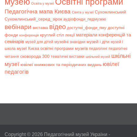
музею
Освітні програми
Освіта у музеї
Педагогічна мапа Києва
Сухомлинський
Свята у музеї
Сухомлинський_серед_зірок
аудіофонди_педмузею
відео
вебінари
доступні
доступні_фонди_пму
виставка
матеріали конференцій та
фонди
круглий стіл
лекції
конференція
семінарів
музей і діти
музейні знахідки
музей для дітей
музей і
музеї Києва
освітні програми музеїв
школа
педагогині
педагогічні
шкільні
сковорода 300
читання
тематичні виставки
шкільний музей
музеї
ювілеї
ювілеї книжкових та періодичних видань
педагогів
Copyright © 2026
Педагогічний музей України
-