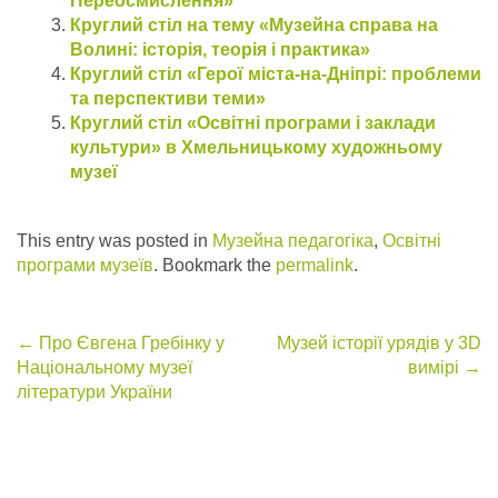
Переосмислення»
Круглий стіл на тему «Музейна справа на
Волині: історія, теорія і практика»
Круглий стіл «Герої міста-на-Дніпрі: проблеми
та перспективи теми»
Круглий стіл «Освітні програми і заклади
культури» в Хмельницькому художньому
музеї
This entry was posted in
Музейна педагогіка
,
Освітні
програми музеїв
. Bookmark the
permalink
.
Post
←
Про Євгена Гребінку у
Музей історії урядів у 3D
Національному музеї
вимірі
→
navigation
літератури України