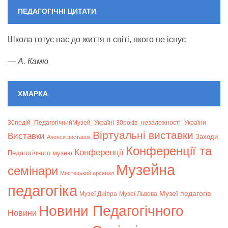
ПЕДАГОГІЧНІ ЦИТАТИ
Школа готує нас до життя в світі, якого не існує
—
А. Камю
ХМАРКА
30подій_ПедагогічнийМузей_Україні
30років_незалежності_України
Віртуальні виставки
Bиставки
Заходи
Анонси виставок
Конференції та
Конференції
Педагогічного музею
Музейна
семінари
Мистецький арсенал
педагогіка
Музеї педагогів
Музеї Дніпра
Музеї Львова
Новини Педагогічного
Новини