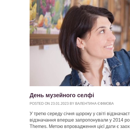
День музейного селфі
POSTED ON
23.01.2023
BY
ВАЛЕНТИНА ЄФІМОВА
У третю середу січня щороку у світі відзначає
відзначання вперше запропонували у 2014 роц
Themes. Метою впровадження цієї дати є заох