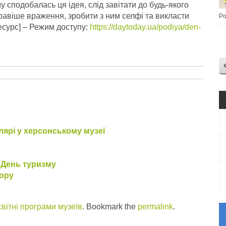
у сподобалась ця ідея, слід завітати до будь-якого
равіше враження, зробити з ним селфі та викласти
Po
есурс] – Режим доступу:
https://daytoday.ua/podiya/den-
ярі у херсонському музеї
й День туризму
тору
вітні програми музеїв
. Bookmark the
permalink
.