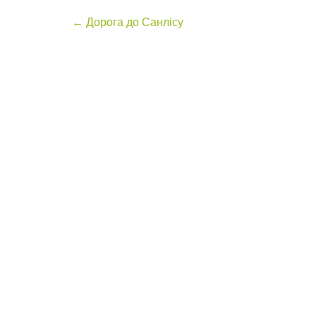
Post
←
Дорога до Санлісу
navigation