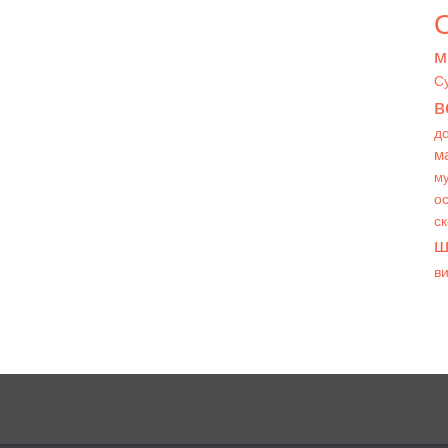
О
м
С
в
д
м
му
ос
с
ш
в