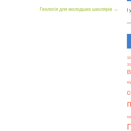
Геологія для молодших школярів
→
І
30
30
В
м
с
п
пе