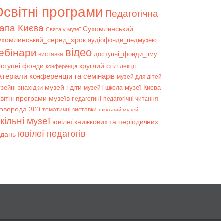
світні програми
Педагогічна
апа Києва
Сухомлинський
Свята у музеї
ухомлинський_серед_зірок
аудіофонди_педмузею
відео
ебінари
доступні_фонди_пму
виставка
оступні фонди
круглий стіл
лекції
конференція
атеріали конференцій та семінарів
музей для дітей
музей і діти
зейні знахідки
музеї Києва
музей і школа
вітні програми музеїв
педагогині
педагогічні читання
коворода 300
тематичні виставки
шкільний музей
кільні музеї
ювілеї книжкових та періодичних
ювілеї педагогів
идань