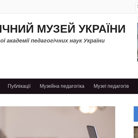
S
f
ІЧНИЙ МУЗЕЙ УКРАЇНИ
ї академії педагогічних наук України
Публікації
Музейна педагогіка
Музеї педагогів