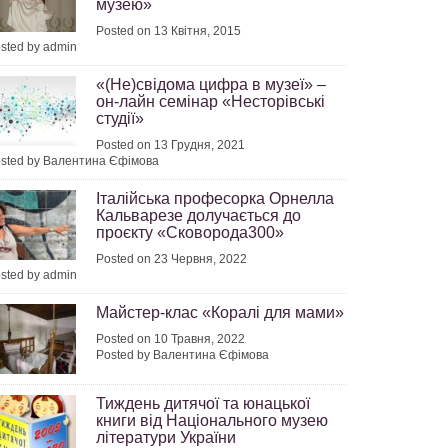
музею»
Posted on 13 Квітня, 2015
sted by admin
«(Не)свідома цифра в музеї» –
он-лайн семінар «Несторівські
студії»
Posted on 13 Грудня, 2021
sted by Валентина Єфімова
Італійська професорка Орнелла
Кальварезе долучається до
проєкту «Сковорода300»
Posted on 23 Червня, 2022
sted by admin
Майстер-клас «Коралі для мами»
Posted on 10 Травня, 2022
Posted by Валентина Єфімова
Тиждень дитячої та юнацької
книги від Національного музею
літератури України