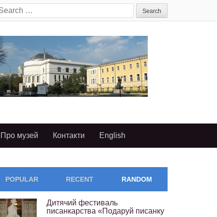
earch
or:
Про музей
Контакти
English
POPULAR
RECENT
RANDOM
Дитячий фестиваль
писанкарства «Подаруй писанку