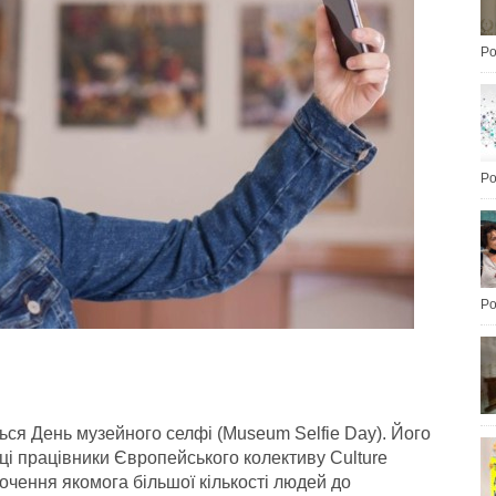
Po
Po
Po
ться День музейного селфі (Museum Selfie Day). Його
і працівники Європейського колективу Culture
очення якомога більшої кількості людей до