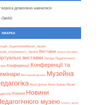
 у ворога дозволено навчатися
—
Овідій
ХМАРКА
подій_ПедагогічнийМузей_Україні
Bиставки
років_незалежності_України
Анонси виставок
іртуальні виставки
Заходи Педагогічного
Конференції та
Конференції
узею
Музейна
емінари
Мистецький арсенал
едагогіка
Музеї
Музеї Дніпра
Музеї Львова
Новини
Новини
дагогів
Педагогічного музею
Освіта у музеї