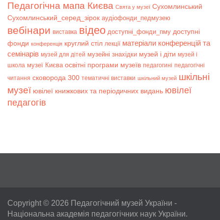
Педагогічна мапа Києва
Сухомлинський
Свята у музеї
Сухомлинський_серед_зірок
аудіофонди_педмузею
відео
вебінари
доступні
доступні_фонди_пму
виставка
матеріали конференцій та
фонди
круглий стіл
лекції
конференція
семінарів
музей і діти
музейні знахідки
музей для дітей
музей і
музеї Києва
освітні програми музеїв
школа
педагогині
педагогічні
шкільні
сковорода 300
читання
тематичні виставки
шкільний музей
музеї
ювілеї
ювілеї книжкових та періодичних видань
педагогів
Copyright © 2026
Педагогічний музей України
-
Національна академія педагогічних наук України.