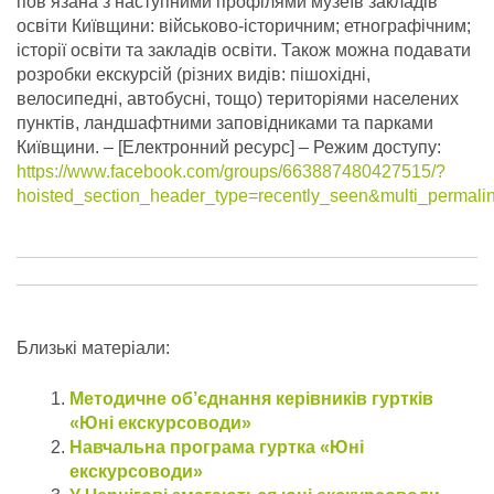
пов’язана з наступними профілями музеїв закладів
освіти Київщини: військово-історичним; етнографічним;
історії освіти та закладів освіти. Також можна подавати
розробки екскурсій (різних видів: пішохідні,
велосипедні, автобусні, тощо) територіями населених
пунктів, ландшафтними заповідниками та парками
Київщини.
– [Електронний ресурс] – Режим доступу:
https://www.facebook.com/groups/663887480427515/?
hoisted_section_header_type=recently_seen&multi_perma
Близькі матеріали:
Методичне об’єднання керівників гуртків
«Юні екскурсоводи»
Навчальна програма гуртка «Юні
екскурсоводи»