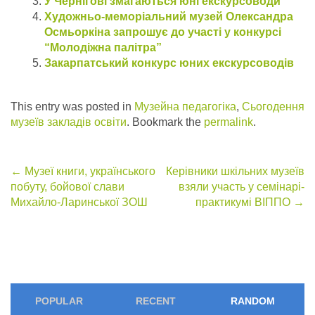
У Чернігові змагаються юні екскурсоводи
Художньо-меморіальний музей Олександра
Осмьоркіна запрошує до участі у конкурсі
“Молодіжна палітра”
Закарпатський конкурс юних екскурсоводів
This entry was posted in
Музейна педагогіка
,
Сьогодення
музеїв закладів освіти
. Bookmark the
permalink
.
Post
←
Музеї книги, українського
Керівники шкільних музеїв
побуту, бойової слави
взяли участь у семінарі-
navigation
Михайло-Ларинської ЗОШ
практикумі ВІППО
→
POPULAR
RECENT
RANDOM