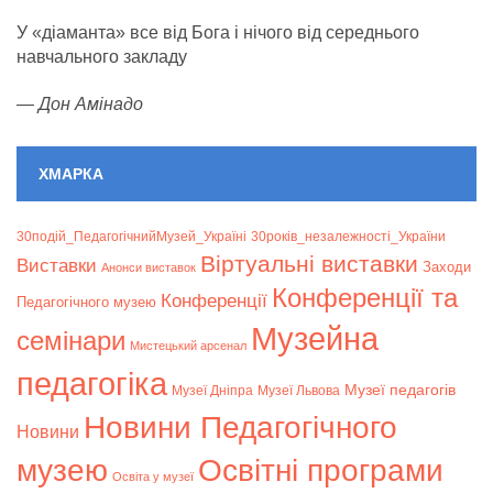
У «діаманта» все від Бога і нічого від середнього
навчального закладу
—
Дон Амінадо
ХМАРКА
30подій_ПедагогічнийМузей_Україні
30років_незалежності_України
Віртуальні виставки
Bиставки
Заходи
Анонси виставок
Конференції та
Конференції
Педагогічного музею
Музейна
семінари
Мистецький арсенал
педагогіка
Музеї педагогів
Музеї Дніпра
Музеї Львова
Новини Педагогічного
Новини
музею
Освітні програми
Освіта у музеї