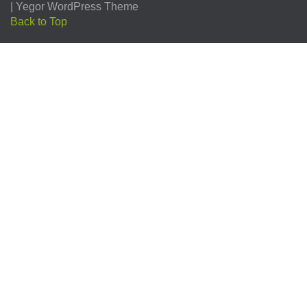
|
Yegor WordPress Theme
Back to Top