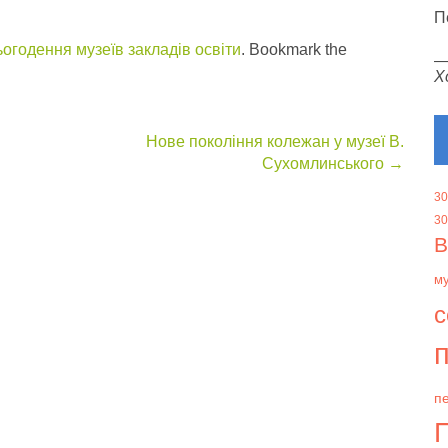
П
огодення музеїв закладів освіти
. Bookmark the
Х
Нове покоління колежан у музеї В.
Сухомлинського
→
30
30
В
м
с
п
пе