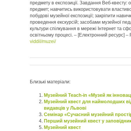
предмету в експозиції. Завдання Веб-квесту:
предмет; навчитись використовувати властиво
побудові музейної експозиції; закріпити нави
проведення екскурсій; засобами музейної педа
культури спілкування в мережі Інтернет та сф
освітньому процесі.
– [Електронний ресурс] –
viddil/muzei/
Близькі матеріали:
Музейний Teach-in «Музей як інновац
Музейний квест для наймолодших ві
видавців у Львові
Семінар «Сучасний музейний простір
Перший музейний квест у заповідни
Музейний квест