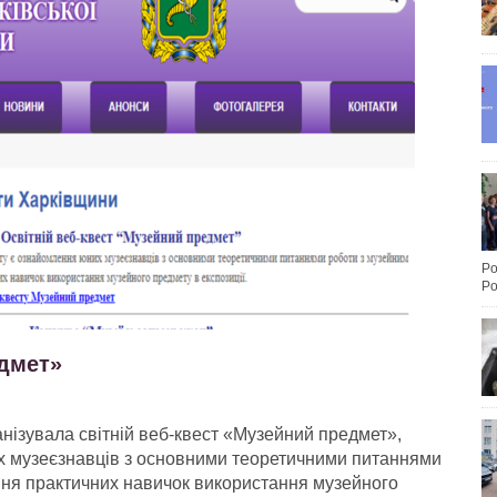
Po
Po
едмет»
анізувала світній веб-квест «Музейний предмет»,
х музеєзнавців з основними теоретичними питаннями
ня практичних навичок використання музейного