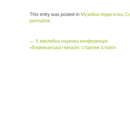
This entry was posted in
Музейна педагогіка
,
Сь
permalink
.
Post
←
Х ювілейна наукова конференція
«Бережанська гімназія: сторінки історії»
navigation