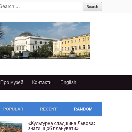
earch
or:
Про музей
Контакти
English
POPULAR
RECENT
RANDOM
«Культурна спадщина Львова:
знати, щоб планувати»