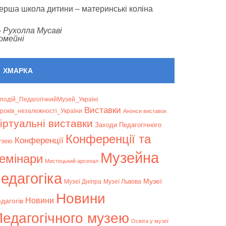
ерша школа дитини – материнські коліна
—
Рухолла Мусаві
омейні
ХМАРКА
подій_ПедагогічнийМузей_Україні
Bиставки
років_незалежності_України
Анонси виставок
іртуальні виставки
Заходи Педагогічного
Конференції та
Конференції
узею
Музейна
емінари
Мистецький арсенал
едагогіка
Музеї
Музеї Дніпра
Музеї Львова
Новини
Новини
дагогів
Педагогічного музею
Освіта у музеї