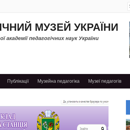
S
f
ІЧНИЙ МУЗЕЙ УКРАЇНИ
ї академії педагогічних наук України
Публікації
Музейна педагогіка
Музеї педагогів