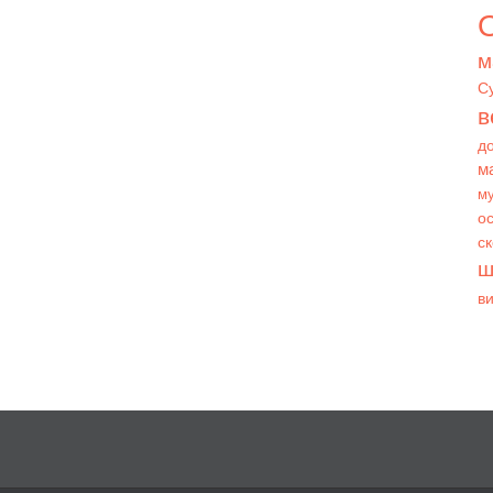
О
м
С
в
д
м
му
ос
с
ш
в