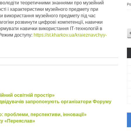
 оволодіти теоретичними знаннями про музейний
Po
сті і характеристики музейного предмету при
чки використання музейного предмету під час
гогіки розвинути цифрові компетенції, навички
ормувати навички використання ІТ-технологій в
 Режим доступу:
https://st.kharkov.ua/kraieznavchyy-
ійний освітній простір»
двідувачів запропонують організатори Форуму
: проблеми, перспективи, інновації»
ку «Переяслав»