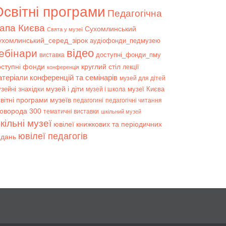
світні програми
Педагогічна
апа Києва
Сухомлинський
Свята у музеї
ухомлинський_серед_зірок
аудіофонди_педмузею
відео
ебінари
доступні_фонди_пму
виставка
оступні фонди
круглий стіл
лекції
конференція
атеріали конференцій та семінарів
музей для дітей
музей і діти
зейні знахідки
музеї Києва
музей і школа
вітні програми музеїв
педагогині
педагогічні читання
коворода 300
тематичні виставки
шкільний музей
кільні музеї
ювілеї книжкових та періодичних
ювілеї педагогів
идань