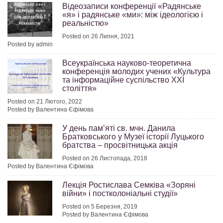
Відеозаписи конференції «Радянське
«я» і радянське «ми»: між ідеологією і
реальністю»
Posted on 26 Липня, 2021
Posted by admin
Всеукраїнська науково-теоретична
конференція молодих учених «Культура
та інформаційне суспільство XXI
століття»
Posted on 21 Лютого, 2022
Posted by Валентина Єфімова
У день пам’яті св. мчн. Данила
Братковського у Музеї історії Луцького
братства – просвітницька акція
Posted on 26 Листопада, 2018
Posted by Валентина Єфімова
Лекція Ростислава Семківа «Зоряні
війни» і постколоніальні студії»
Posted on 5 Березня, 2019
Posted by Валентина Єфімова