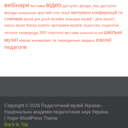
відео
вебінари
доступні
доступні_фонди_пму
виставка
матеріали конференцій та
фонди
круглий стіл
лекції
конференція
семінарів
музей і діти
музейні знахідки
музей для дітей
музей і
музеї Києва
освітні програми музеїв
школа
педагогині
педагогічні
шкільні
сковорода 300
читання
тематичні виставки
шкільний музей
музеї
ювілеї
ювілеї книжкових та періодичних видань
педагогів
Copyright © 2026
Педагогічний музей України
-
Національна академія педагогічних наук України.
|
Yegor WordPress Theme
Back to Top