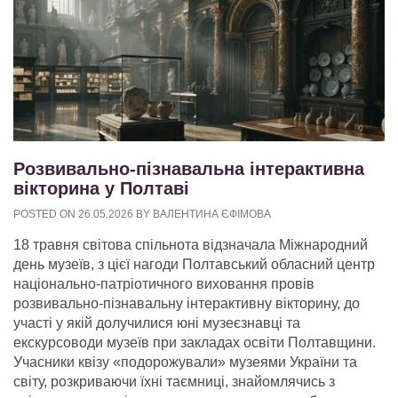
Розвивально-пізнавальна інтерактивна
вікторина у Полтаві
POSTED ON
26.05.2026
BY
ВАЛЕНТИНА ЄФІМОВА
18 травня світова спільнота відзначала Міжнародний
день музеїв, з цієї нагоди Полтавський обласний центр
національно-патріотичного виховання провів
розвивально-пізнавальну інтерактивну вікторину, до
участі у якій долучилися юні музеєзнавці та
екскурсоводи музеїв при закладах освіти Полтавщини.
Учасники квізу «подорожували» музеями України та
світу, розкриваючи їхні таємниці, знайомлячись з