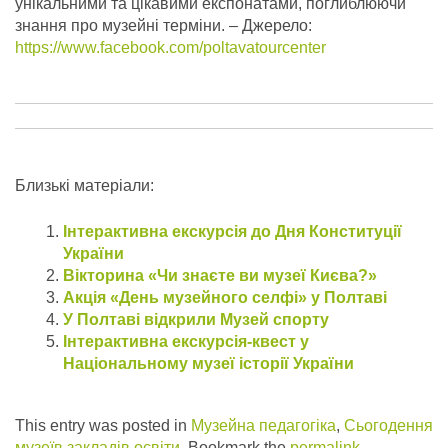
унікальними та цікавими експонатами, поглиблюючи
знання про музейні терміни.
– Джерело:
https://www.facebook.com/poltavatourcenter
Близькі матеріали:
Інтерактивна екскурсія до Дня Конституції
України
Вікторина «Чи знаєте ви музеї Києва?»
Акція «День музейного селфі» у Полтаві
У Полтаві відкрили Музей спорту
Інтерактивна екскурсія-квест у
Національному музеї історії України
This entry was posted in
Музейна педагогіка
,
Сьогодення
музеїв закладів освіти
. Bookmark the
permalink
.