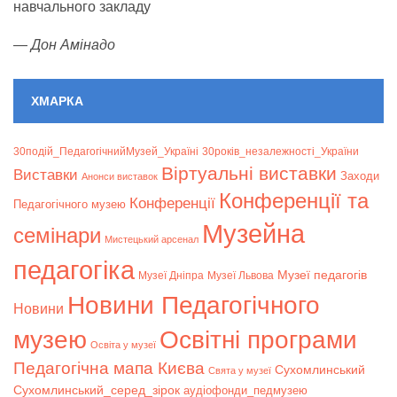
навчального закладу
—
Дон Амінадо
ХМАРКА
30подій_ПедагогічнийМузей_Україні
30років_незалежності_України
Віртуальні виставки
Bиставки
Заходи
Анонси виставок
Конференції та
Конференції
Педагогічного музею
Музейна
семінари
Мистецький арсенал
педагогіка
Музеї педагогів
Музеї Дніпра
Музеї Львова
Новини Педагогічного
Новини
музею
Освітні програми
Освіта у музеї
Педагогічна мапа Києва
Сухомлинський
Свята у музеї
Сухомлинський_серед_зірок
аудіофонди_педмузею