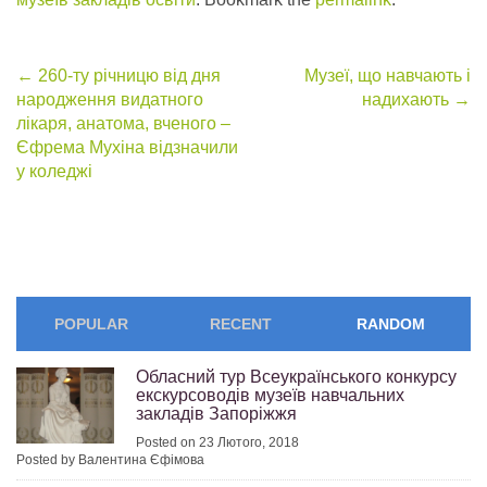
Post
←
260-ту річницю від дня
Музеї, що навчають і
народження видатного
надихають
→
navigation
лікаря, анатома, вченого –
Єфрема Мухіна відзначили
у коледжі
POPULAR
RECENT
RANDOM
Обласний тур Всеукраїнського конкурсу
екскурсоводів музеїв навчальних
закладів Запоріжжя
Posted on 23 Лютого, 2018
Posted by Валентина Єфімова