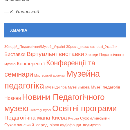
—
К. Ушинський
ХМАРКА
30подій_ПедагогічнийМузей_Україні
30років_незалежності_України
Віртуальні виставки
Bиставки
Заходи Педагогічного
Конференції та
Конференції
музею
Музейна
семінари
Мистецький арсенал
педагогіка
Музеї педагогів
Музеї Дніпра
Музеї Львова
Новини Педагогічного
Новини
музею
Освітні програми
Освіта у музеї
Педагогічна мапа Києва
Сухомлинський
Русова
Сухомлинський_серед_зірок
аудіофонди_педмузею