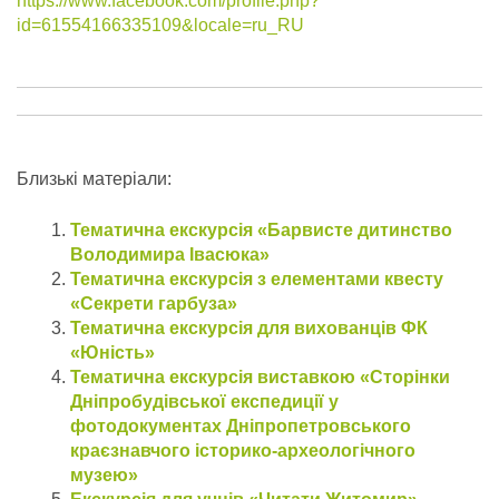
https://www.facebook.com/profile.php?
id=61554166335109&locale=ru_RU
Близькі матеріали:
Тематична екскурсія «Барвисте дитинство
Володимира Івасюка»
Тематична екскурсія з елементами квесту
«Секрети гарбуза»
Тематична екскурсія для вихованців ФК
«Юність»
Тематична екскурсія виставкою «Сторінки
Дніпробудівської експедиції у
фотодокументах Дніпропетровського
краєзнавчого історико-археологічного
музею»