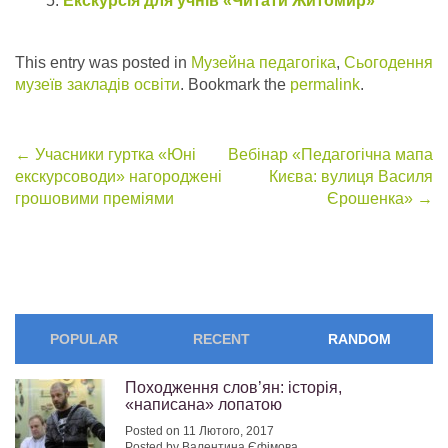
Екскурсія для учнів «Читати Житомир»
This entry was posted in
Музейна педагогіка
,
Сьогодення
музеїв закладів освіти
. Bookmark the
permalink
.
Post
←
Учасники гуртка «Юні
Вебінар «Педагогічна мапа
екскурсоводи» нагороджені
Києва: вулиця Василя
navigation
грошовими преміями
Єрошенка»
→
POPULAR
RECENT
RANDOM
Походження слов’ян: історія,
«написана» лопатою
Posted on 11 Лютого, 2017
Posted by Валентина Єфімова