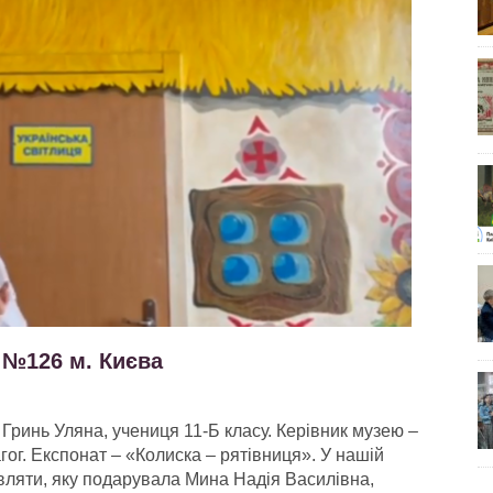
 №126 м. Києва
 Гринь Уляна, учениця 11-Б класу. Керівник музею –
ог. Експонат – «Колиска – рятівниця». У нашій
мовляти, яку подарувала Мина Надія Василівна,