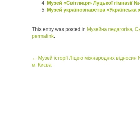
Музей «Світлиця» Луцької гімназії №
Музей українознавства «Українська х
This entry was posted in
Музейна педагогіка
,
Сь
permalink
.
Post
←
Музей історії Ліцею міжнародних відносин
м. Києва
navigation