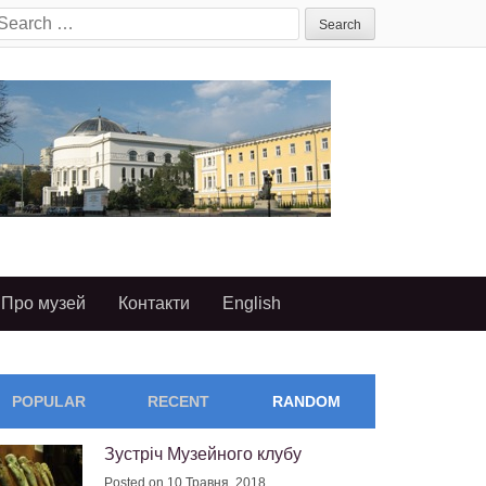
earch
or:
Про музей
Контакти
English
POPULAR
RECENT
RANDOM
Зустріч Музейного клубу
Posted on 10 Травня, 2018