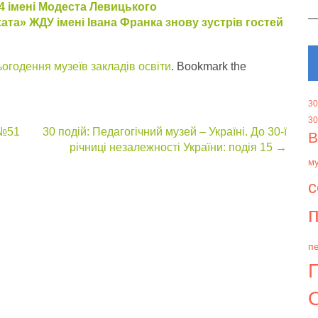
4 імені Модеста Левицького
ата» ЖДУ імені Івана Франка знову зустрів гостей
огодення музеїв закладів освіти
. Bookmark the
30
30
 №51
30 подій: Педагогічний музей – Україні. До 30-ї
В
річниці незалежності України: подія 15
→
м
с
п
пе
О