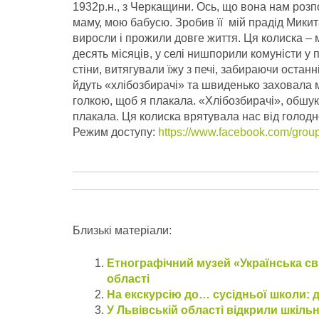
1932р.н., з Черкащини. Ось, що вона нам розпо
маму, мою бабусю. Зробив її мій прадід Микита.
виросли і прожили довге життя. Ця колиска – 
десять місяців, у селі нишпорили комуністи у 
стіни, витягували їжу з печі, забираючи останні
йдуть «хлібозбирачі» та швиденько заховала м
голкою, щоб я плакала. «Хлібозбирачі», обшук
плакала. Ця колиска врятувала нас від голодн
Режим доступу:
https://www.facebook.com/gro
Близькі матеріали:
Етнографічний музей «Українська св
області
На екскурсію до… сусідньої школи: д
У Львівській області відкрили шкіл