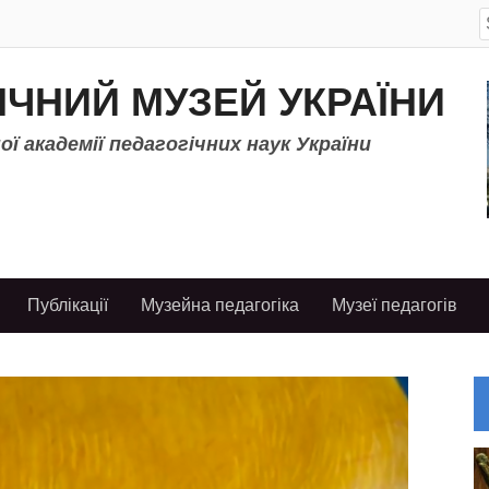
S
f
ІЧНИЙ МУЗЕЙ УКРАЇНИ
ї академії педагогічних наук України
Публікації
Музейна педагогіка
Музеї педагогів