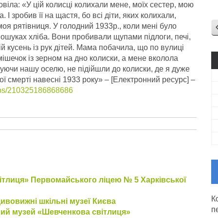
віла: «У цій колисці колихали мене, моїх сестер, мою
 І зробив її на щастя, бо всі діти, яких колихали,
моя рятівниця. У голодний 1933р., коли мені було
пошуках хліба. Вони пробивали щупами підлоги, печі,
й кусень із рук дітей.
Мама побачила, що по вулиці
ішечок із зерном на дно колиски, а мене вколола
уючи нашу оселю, не підійшли до колиски, де я дуже
ої смерті навесні 1933 року» – [Електронний ресурс] –
ups/210325186868686
ітлиця» Первомайського ліцею № 5 Харківської
К
ивовижні шкільні музеї Києва
п
ьний музей «Шевченкова світлиця»