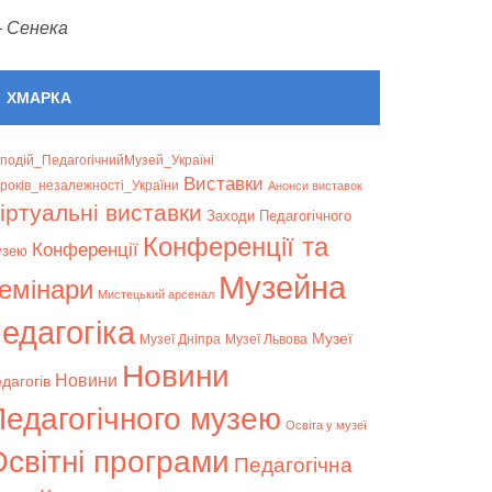
—
Сенека
ХМАРКА
подій_ПедагогічнийМузей_Україні
Bиставки
років_незалежності_України
Анонси виставок
іртуальні виставки
Заходи Педагогічного
Конференції та
Конференції
узею
Музейна
емінари
Мистецький арсенал
едагогіка
Музеї
Музеї Дніпра
Музеї Львова
Новини
Новини
дагогів
Педагогічного музею
Освіта у музеї
світні програми
Педагогічна