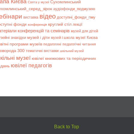
апа Києва
Сухомлинський
Свята у музеї
ухомлинський_серед_зірок
аудіофонди_педмузею
відео
ебінари
доступні_фонди_пму
виставка
оступні фонди
круглий стіл
лекції
конференція
атеріали конференцій та семінарів
музей для дітей
музей і діти
зейні знахідки
музеї Києва
музей і школа
вітні програми музеїв
педагогині
педагогічні читання
коворода 300
тематичні виставки
шкільний музей
кільні музеї
ювілеї книжкових та періодичних
ювілеї педагогів
идань
Back to Top