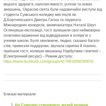
міцного здоров’я, наполегливості, успіхів та нових
звершень. Окрасою свята були надзвичайні виступи від
студента Сумського коледжу мистецтв ім.
Д.Бортнянського Дмитра Гагіна та лауреата
Міжнародних конкурсів, акомпаніатора Наталії Шкут.
Оглянувши експозиції, гості залишили свої неймовірно
позитивні враження від відвідування в інтерв’ю з
учнями школи.
Було хвилююче, людно, сказано багато
слів, привезли подарунки, звучала скрипка й піаніно,
приїхали гості, колишні мешканці Нарбутівки і вчителі –
[Електронний ресурс] – Режим доступу:
https://www.facebook.com/groups/417981956038453/
Близькі матеріали:
На Сумщині створюють музей родини