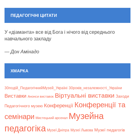
ПЕДАГОГІЧНІ ЦИТАТИ
У «діаманта» все від Бога і нічого від середнього
навчального закладу
—
Дон Амінадо
ХМАРКА
30подій_ПедагогічнийМузей_Україні
30років_незалежності_України
Віртуальні виставки
Bиставки
Заходи
Анонси виставок
Конференції та
Конференції
Педагогічного музею
Музейна
семінари
Мистецький арсенал
педагогіка
Музеї педагогів
Музеї Дніпра
Музеї Львова