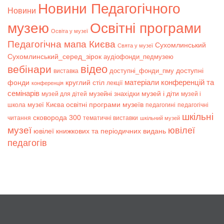
Новини Педагогічного
Новини
музею
Освітні програми
Освіта у музеї
Педагогічна мапа Києва
Сухомлинський
Свята у музеї
Сухомлинський_серед_зірок
аудіофонди_педмузею
відео
вебінари
доступні
доступні_фонди_пму
виставка
матеріали конференцій та
фонди
круглий стіл
лекції
конференція
семінарів
музей і діти
музейні знахідки
музей для дітей
музей і
музеї Києва
освітні програми музеїв
школа
педагогині
педагогічні
шкільні
сковорода 300
читання
тематичні виставки
шкільний музей
музеї
ювілеї
ювілеї книжкових та періодичних видань
педагогів