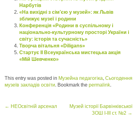
Нарбутів
«На вихідні з сім’єю у музей»: як Львів
зближує музеї і родини
Конференція «Родини в суспільному і
національно-культурному просторі України і
світу: історія та сучасність»
Творча вітальня «Diligans»
Стартує ІІ Всеукраїнська мистецька акція
«Мій Шевченко»
This entry was posted in
Музейна педагогіка
,
Сьогодення
музеїв закладів освіти
. Bookmark the
permalink
.
Post
←
НЕОсвітній арсенал
Музей історії Барвінківської
ЗОШ І-ІІІ ст. №2
→
navigation