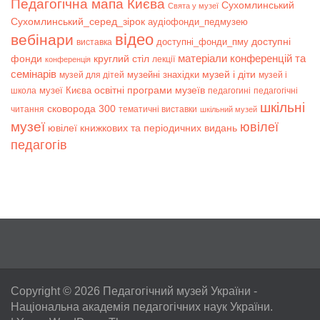
Педагогічна мапа Києва
Сухомлинський
Свята у музеї
Сухомлинський_серед_зірок
аудіофонди_педмузею
відео
вебінари
доступні
доступні_фонди_пму
виставка
матеріали конференцій та
фонди
круглий стіл
лекції
конференція
семінарів
музей і діти
музейні знахідки
музей для дітей
музей і
музеї Києва
освітні програми музеїв
школа
педагогині
педагогічні
шкільні
сковорода 300
читання
тематичні виставки
шкільний музей
музеї
ювілеї
ювілеї книжкових та періодичних видань
педагогів
Copyright © 2026
Педагогічний музей України
-
Національна академія педагогічних наук України.