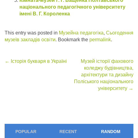
Кімната-музей Г. Г. Ващенка Полтавського
національного педагогічного університету
імені В. Г. Короленка
This entry was posted in
Музейна педагогіка
,
Сьогодення
музеїв закладів освіти
. Bookmark the
permalink
.
Post
←
Історія букваря в Україні
Музей історії фахового
коледжу будівництва,
navigation
архітектури та дизайну
Поліського національного
університету
→
POPULAR
RECENT
RANDOM