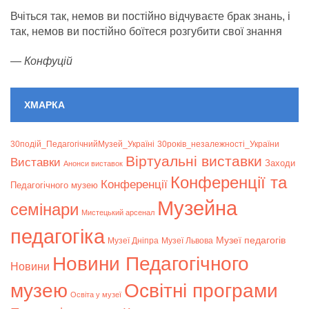
Вчіться так, немов ви постійно відчуваєте брак знань, і
так, немов ви постійно боїтеся розгубити свої знання
—
Конфуцій
ХМАРКА
30подій_ПедагогічнийМузей_Україні
30років_незалежності_України
Віртуальні виставки
Bиставки
Заходи
Анонси виставок
Конференції та
Конференції
Педагогічного музею
Музейна
семінари
Мистецький арсенал
педагогіка
Музеї педагогів
Музеї Дніпра
Музеї Львова
Новини Педагогічного
Новини
музею
Освітні програми
Освіта у музеї