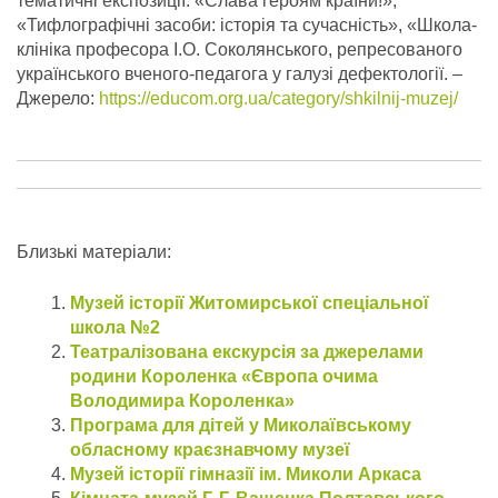
тематичні експозиції: «Слава героям країни!»,
«Тифлографічні засоби: історія та сучасність», «Школа-
клініка професора І.О. Соколянського, репресованого
українського вченого-педагога у галузі дефектології.
–
Джерело:
https://educom.org.ua/category/shkilnij-muzej/
Близькі матеріали:
Музей історії Житомирської спеціальної
школа №2
Театралізована екскурсія за джерелами
родини Короленка «Європа очима
Володимира Короленка»
Програма для дітей у Миколаївському
обласному краєзнавчому музеї
Музей історії гімназії ім. Миколи Аркаса