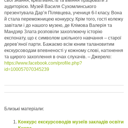
свої знання, креативність та вміння працювати з
аудиторією. Музей Василя Сухомлинського
презентувала Дар’я Пілявцева, учениця 6-І класу. Вона
й стала переможницею конкурсу. Крім того, гості колежу
завітали і до нашого музею, де Клімова Валерія та
Мандзяр Злата розповіли захоплюючу історію
експонату, що є символом шкільного навчання – старої
дерев’яної парти. Бажаємо всім юним талановитим
екскурсоводам впевненості у кожному слові, натхнення
та щирого захоплення в очах слухачів.
– Джерело:
https://www.facebook.com/profile.php?
id=100057070345239
Близькі матеріали:
Конкурс екскурсоводів музеїв закладів освіти