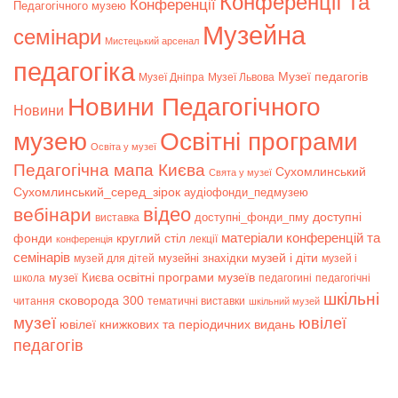
Конференції та
Конференції
Педагогічного музею
Музейна
семінари
Мистецький арсенал
педагогіка
Музеї педагогів
Музеї Дніпра
Музеї Львова
Новини Педагогічного
Новини
музею
Освітні програми
Освіта у музеї
Педагогічна мапа Києва
Сухомлинський
Свята у музеї
Сухомлинський_серед_зірок
аудіофонди_педмузею
відео
вебінари
доступні
доступні_фонди_пму
виставка
матеріали конференцій та
фонди
круглий стіл
лекції
конференція
семінарів
музей і діти
музейні знахідки
музей для дітей
музей і
музеї Києва
освітні програми музеїв
школа
педагогині
педагогічні
шкільні
сковорода 300
читання
тематичні виставки
шкільний музей
музеї
ювілеї
ювілеї книжкових та періодичних видань
педагогів