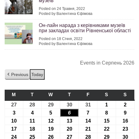
музеїв
Posted on 24 Травня, 2022
Posted by Валентина Єфімова
Он-лайн нарада з керівниками музеїв
при закладах освіти Рівненської області
Posted on 18 Січня, 2022
Posted by Валентина Єфімова
Events in Серпень 2026
Previous
Today
M
ПОНЕДІЛОК
T
ВІВТОРОК
W
СЕРЕДА
T
ЧЕТВЕР
F
П’ЯТНИЦЯ
S
СУБОТА
S
НЕДІ
27
27.07.2026
28
28.07.2026
29
29.07.2026
30
30.07.2026
31
31.07.2026
1
01.08.2026
2
02.08
3
03.08.2026
4
04.08.2026
5
05.08.2026
6
06.08.2026
7
07.08.2026
8
08.08.2026
9
09.08
10
10.08.2026
11
11.08.2026
12
12.08.2026
13
13.08.2026
14
14.08.2026
15
15.08.2026
16
16.0
17
17.08.2026
18
18.08.2026
19
19.08.2026
20
20.08.2026
21
21.08.2026
22
22.08.2026
23
23.0
24
24.08.2026
25
25.08.2026
26
26.08.2026
27
27.08.2026
28
28.08.2026
29
29.08.2026
30
30.0