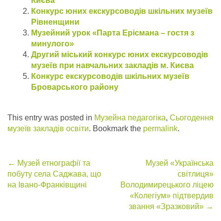
Києва
Конкурс юних екскурсоводів шкільних музеїв
Рівненщини
Музейний урок «Парта Ерісмана – гостя з
минулого»
Другий міський конкурс юних екскурсоводів
музеїв при навчальних закладів м. Києва
Конкурс екскурсоводів шкільних музеїв
Броварського району
This entry was posted in
Музейна педагогіка
,
Сьогодення
музеїв закладів освіти
. Bookmark the
permalink
.
Post
←
Музей етнографії та
Музей «Українська
побуту села Саджава, що
світлиця»
navigation
на Івано-Франківщині
Володимирецького ліцею
«Колегіум» підтвердив
звання «Зразковий»
→