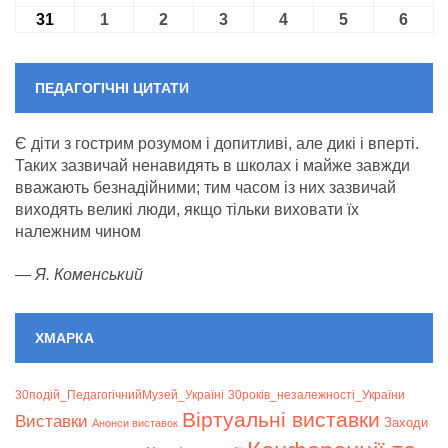
31
31.08.2026
1
01.09.2026
2
02.09.2026
3
03.09.2026
4
04.09.2026
5
05.09.2026
6
06.09
ПЕДАГОГІЧНІ ЦИТАТИ
Є діти з гострим розумом і допитливі, але дикі і вперті.
Таких зазвичай ненавидять в школах і майже завжди
вважають безнадійними; тим часом із них зазвичай
виходять великі люди, якщо тільки виховати їх
належним чином
—
Я. Коменський
ХМАРКА
30подій_ПедагогічнийМузей_Україні
30років_незалежності_України
Віртуальні виставки
Bиставки
Заходи
Анонси виставок