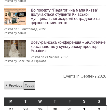
Posted by admin
До проєкту “Педагогічна мапа Києва”
долучаються студенти Київської
муніципальної академії естрадного та
циркового мистецтв
Posted on 10 Листопада, 2022
Posted by admin
Всеукраїнська конференція «Бібліотечне
краєзнавство у культурному просторі
України»
Posted on 24 Червня, 2017
Posted by Валентина Єфімова
Events in Серпень 2026
Previous
Today
M
ПОНЕДІЛОК
T
ВІВТОРОК
W
СЕРЕДА
T
ЧЕТВЕР
F
П’ЯТНИЦЯ
S
СУБОТА
S
НЕДІ
27
27.07.2026
28
28.07.2026
29
29.07.2026
30
30.07.2026
31
31.07.2026
1
01.08.2026
2
02.08