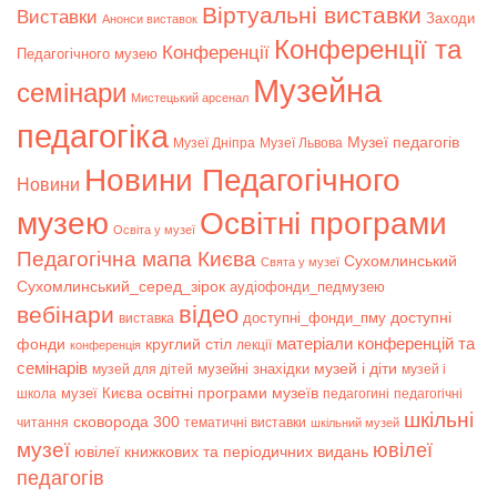
Віртуальні виставки
Bиставки
Заходи
Анонси виставок
Конференції та
Конференції
Педагогічного музею
Музейна
семінари
Мистецький арсенал
педагогіка
Музеї педагогів
Музеї Дніпра
Музеї Львова
Новини Педагогічного
Новини
музею
Освітні програми
Освіта у музеї
Педагогічна мапа Києва
Сухомлинський
Свята у музеї
Сухомлинський_серед_зірок
аудіофонди_педмузею
відео
вебінари
доступні
доступні_фонди_пму
виставка
матеріали конференцій та
фонди
круглий стіл
лекції
конференція
семінарів
музей і діти
музейні знахідки
музей для дітей
музей і
музеї Києва
освітні програми музеїв
школа
педагогині
педагогічні
шкільні
сковорода 300
читання
тематичні виставки
шкільний музей
музеї
ювілеї
ювілеї книжкових та періодичних видань
педагогів