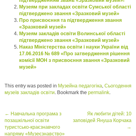
підтвердженням звань «Зразковий музей»!
Музеям при закладах освіти Сумської області
підтверджено звання «Зразковий музей»
Про присвоєння та підтвердження звання
«Зразковий музей»
Музеям закладів освіти Волинської області
підтверджено звання «Зразковий музей»
Наказ Міністерства освіти і науки України від
17.06.2016 № 689 «Про затвердження рішення
комісії МОН з присвоєння звання «Зразковий
музей»
This entry was posted in
Музейна педагогіка
,
Сьогодення
музеїв закладів освіти
. Bookmark the
permalink
.
Post
←
Навчальна програма з
Як любити дітей: 10
позашкільної освіти
заповідей Януша Корчака
navigation
туристсько-краєзнавчого
→
напряму «Музеєзнавство»